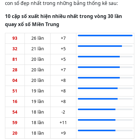
con số đẹp nhất trong những bảng thống kê sau:
10 cặp số xuất hiện nhiều nhất trong vòng 30 lần
quay xổ số Miền Trung
93
26 lần
+7
32
21 lần
+5
81
20 lần
+5
28
20 lần
+7
04
20 lần
+8
51
19 lần
+8
16
19 lần
+8
54
18 lần
-2
59
18 lần
+11
20
18 lần
+9