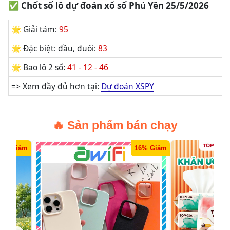
✅ Chốt số lô dự đoán xổ số Phú Yên 25/5/2026
🌟 Giải tám:
95
🌟 Đặc biệt: đầu, đuôi:
83
🌟 Bao lô 2 số:
41 - 12 - 46
=> Xem đầy đủ hơn tại:
Dự đoán XSPY
🔥 Sản phẩm bán chạy
8% Giảm
16% Giảm