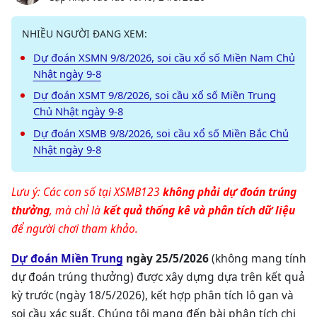
NHIỀU NGƯỜI ĐANG XEM:
Dự đoán XSMN 9/8/2026, soi cầu xổ số Miền Nam Chủ
Nhật ngày 9-8
Dự đoán XSMT 9/8/2026, soi cầu xổ số Miền Trung
Chủ Nhật ngày 9-8
Dự đoán XSMB 9/8/2026, soi cầu xổ số Miền Bắc Chủ
Nhật ngày 9-8
Lưu ý: Các con số tại XSMB123
không phải dự đoán trúng
thưởng
, mà chỉ là
kết quả thống kê và phân tích dữ liệu
để người chơi tham khảo.
Dự đoán Miền Trung
ngày 25/5/2026
(không mang tính
dự đoán trúng thưởng) được xây dựng dựa trên kết quả
kỳ trước (ngày 18/5/2026), kết hợp phân tích lô gan và
soi cầu xác suất. Chúng tôi mang đến bài phân tích chi