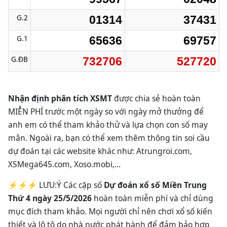
G.2
01314
37431
G.1
65636
69757
G.ĐB
732706
527720
Nhận định phân tích XSMT
được chia sẻ hoàn toàn
MIỄN PHÍ trước một ngày so với ngày mở thưởng để
anh em có thể tham khảo thử và lựa chọn con số may
mắn. Ngoài ra, bạn có thể xem thêm thông tin soi cầu
dự đoán tại các website khác như: Atrungroi.com,
XSMega645.com, Xoso.mobi,...
⚡⚡⚡ LƯU:Ý Các cặp số
Dự đoán xổ số Miền Trung
Thứ 4 ngày 25/5/2026
hoàn toàn miễn phí và chỉ dùng
mục đích tham khảo. Mọi người chỉ nên chơi xổ số kiến
thiết và lô tô do nhà nước phát hành để đảm bảo hợp