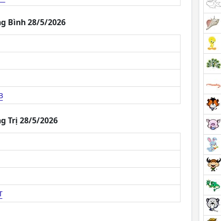
g Bình 28/5/2026
B
g Trị 28/5/2026
T