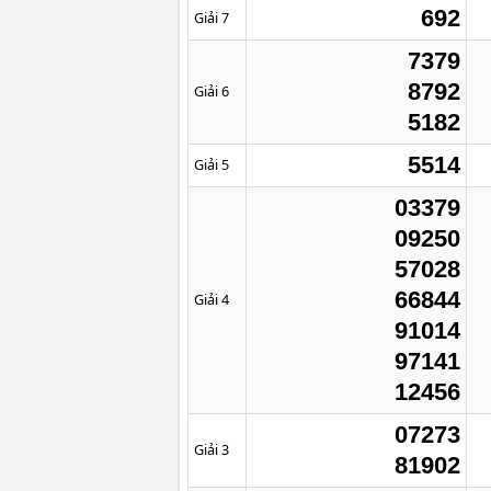
692
Giải 7
7379
8792
Giải 6
5182
5514
Giải 5
03379
09250
57028
66844
Giải 4
91014
97141
12456
07273
Giải 3
81902