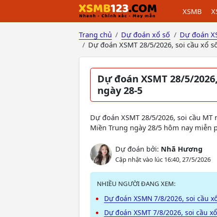
XSMB
X
Trang chủ
Dự đoán xổ số
Dự đoán X
Dự đoán XSMT 28/5/2026, soi cầu xổ s
Dự đoán XSMT 28/5/2026,
ngày 28-5
Dự đoán XSMT 28/5/2026, soi cầu MT 
Miền Trung ngày 28/5 hôm nay miễn 
Dự đoán bởi:
Nhã Hương
Cập nhật vào lúc 16:40, 27/5/2026
NHIỀU NGƯỜI ĐANG XEM:
Dự đoán XSMN 7/8/2026, soi cầu x
Dự đoán XSMT 7/8/2026, soi cầu xổ