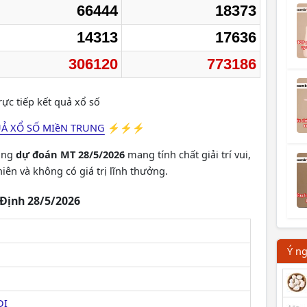
66444
18373
14313
17636
306120
773186
ực tiếp kết quả xổ số
UẢ XỔ SỐ MIềN TRUNG
⚡⚡⚡
bảng
dự đoán MT 28/5/2026
mang tính chất giải trí vui,
iên và không có giá trị lĩnh thưởng.
 Định 28/5/2026
Ý ng
DI