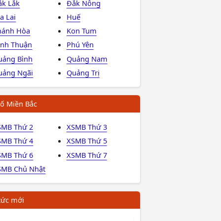
ắk Lắk
Đắk Nông
a Lai
Huế
hánh Hòa
Kon Tum
inh Thuận
Phú Yên
uảng Bình
Quảng Nam
uảng Ngãi
Quảng Trị
số Miền Bắc
SMB Thứ 2
XSMB Thứ 3
SMB Thứ 4
XSMB Thứ 5
SMB Thứ 6
XSMB Thứ 7
SMB Chủ Nhật
tức mới