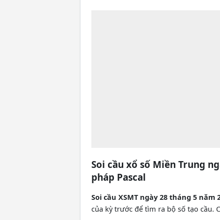
Soi cầu xổ số Miền Trung n
pháp Pascal
Soi cầu XSMT ngày 28 tháng 5 năm 
của kỳ trước để tìm ra bộ số tạo cầu