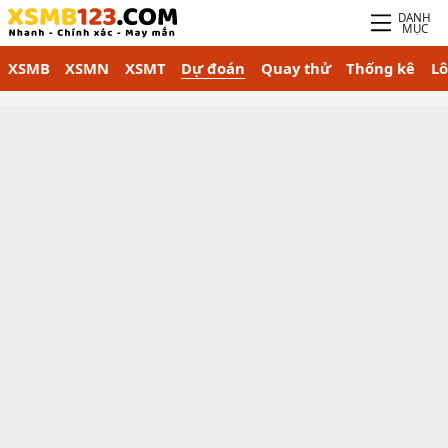
DANH
MỤC
XSMB
XSMN
XSMT
Dự đoán
Quay thử
Thống kê
Lô