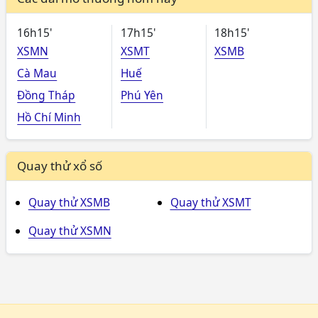
16h15'
17h15'
18h15'
XSMN
XSMT
XSMB
Cà Mau
Huế
Đồng Tháp
Phú Yên
Hồ Chí Minh
Quay thử xổ số
Quay thử XSMB
Quay thử XSMT
Quay thử XSMN