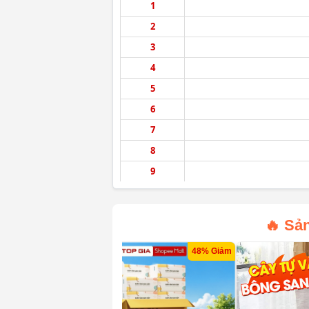
1
2
3
4
5
6
7
8
9
🔥 Sả
38% Giảm
48% Giảm