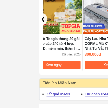
❮
y chụp ảnh
Giấy ăn rút Topgia thùng 20 gói
Cây Lau Nhà 
 1M8 điều
đa sắc cao cấp 240 tờ 4 lớp,
CORAL Mã KT
n loại đèn trợ
dập vân 4D, mềm mịn, thấm hút
Nhà Tự Vắt T
 ảnh SPO1
tốt
360 Độ, 2 Bô
95.000đ
300.000đ
Đã bán: 179
Đã bán: 2025
ay
Xem ngay
Xe
Tiện ích Miền Nam
Kết quả XSMN
Dự đoán XS