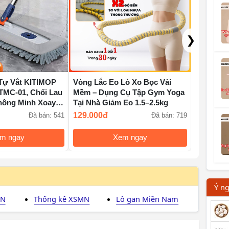
❯
Tự Vắt KITIMOP
Vòng Lắc Eo Lò Xo Bọc Vải
MC-01, Chổi Lau
Mềm – Dụng Cụ Tập Gym Yoga
hông Minh Xoay
Tại Nhà Giảm Eo 1.5–2.5kg
ng Lau
129.000đ
Đã bán: 541
Đã bán: 719
m ngay
Xem ngay
Ý ng
MN
Thống kê XSMN
Lô gan Miền Nam