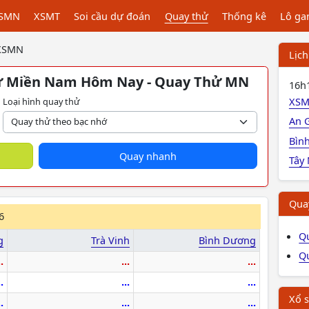
SMN
XSMT
Soi cầu dự đoán
Quay thử
Thống kê
Lô ga
 XSMN
Lịc
ử Miền Nam Hôm Nay - Quay Thử MN
16h
XS
Loại hình quay thử
An 
Bìn
Quay nhanh
Tây
Qua
6
Q
g
Trà Vinh
Bình Dương
Q
..
...
...
..
...
...
Xổ 
..
...
...