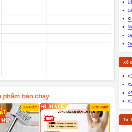
Đ
Gi
K
N
Q
Q
Xổ 
X
X
X
n phẩm bán chạy
X
0% Giảm
36% Giảm
Tin 