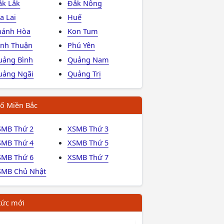
ắk Lắk
Đắk Nông
a Lai
Huế
hánh Hòa
Kon Tum
inh Thuận
Phú Yên
uảng Bình
Quảng Nam
uảng Ngãi
Quảng Trị
số Miền Bắc
SMB Thứ 2
XSMB Thứ 3
SMB Thứ 4
XSMB Thứ 5
SMB Thứ 6
XSMB Thứ 7
SMB Chủ Nhật
tức mới