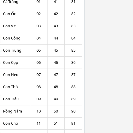
Cá Trắng
01
41
81
Con Ốc
02
42
82
Con Vịt
03
43
83
Con Công
04
44
84
Con Trùng
05
45
85
Con Cọp
06
46
86
Con Heo
07
47
87
Con Thỏ
08
48
88
Con Trâu
09
49
89
Rồng Nằm
10
50
90
Con Chó
11
51
91