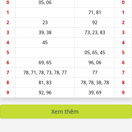
0
05, 06
0
1
71, 81
1
2
23
92
2
3
39, 38
73, 23, 83
3
4
45
4
5
05, 65, 45
5
6
69, 65
96, 06
6
7
78, 71, 78, 73, 78, 77
77
7
8
81, 83
78, 78, 38, 78
8
9
92, 96
39, 69
9
Xem thêm