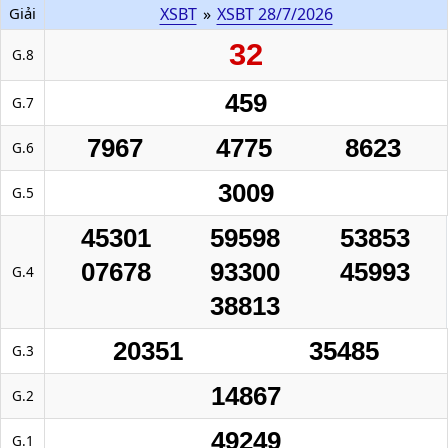
Giải
XSBT
»
XSBT 28/7/2026
32
G.8
459
G.7
7967
4775
8623
G.6
3009
G.5
45301
59598
53853
07678
93300
45993
G.4
38813
20351
35485
G.3
14867
G.2
49249
G.1