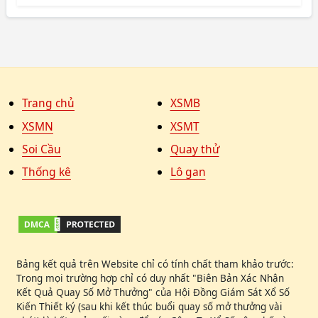
Trang chủ
XSMB
XSMN
XSMT
Soi Cầu
Quay thử
Thống kê
Lô gan
Bảng kết quả trên Website chỉ có tính chất tham khảo trước:
Trong mọi trường hợp chỉ có duy nhất "Biên Bản Xác Nhận
Kết Quả Quay Số Mở Thưởng" của Hội Đồng Giám Sát Xổ Số
Kiến Thiết ký (sau khi kết thúc buổi quay số mở thưởng vài