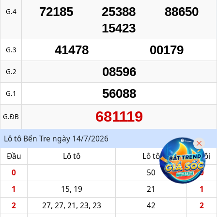
72185
25388
88650
G.4
15423
41478
00179
G.3
08596
G.2
56088
G.1
681119
G.ĐB
Lô tô Bến Tre ngày 14/7/2026
Đầu
Lô tô
Lô tô
Đuôi
0
50
0
1
15, 19
21
1
2
27, 27, 21, 23, 23
42
2