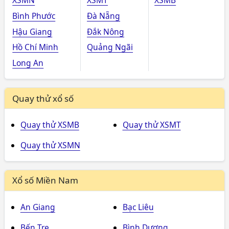
XSMN
XSMT
XSMB
Bình Phước
Đà Nẵng
Hậu Giang
Đắk Nông
Hồ Chí Minh
Quảng Ngãi
Long An
Quay thử xổ số
Quay thử XSMB
Quay thử XSMT
Quay thử XSMN
Xổ số Miền Nam
An Giang
Bạc Liêu
Bến Tre
Bình Dương