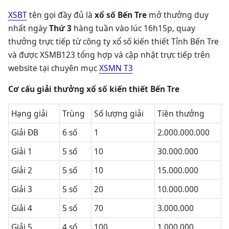
XSBT
tên gọi đầy đủ là
xổ số Bến Tre
mở thưởng duy
nhất ngày
Thứ 3
hàng tuần vào lúc 16h15p, quay
thưởng trực tiếp từ công ty xổ số kiến thiết Tỉnh Bến Tre
và được XSMB123 tổng hợp và cập nhật trực tiếp trên
website tại chuyên mục
XSMN T3
Cơ cấu giải thưởng xổ số kiến thiết Bến Tre
Hạng giải
Trùng
Số lượng giải
Tiền thưởng
Giải ĐB
6 số
1
2.000.000.000
Giải 1
5 số
10
30.000.000
Giải 2
5 số
10
15.000.000
Giải 3
5 số
20
10.000.000
Giải 4
5 số
70
3.000.000
Giải 5
4 số
100
1.000.000