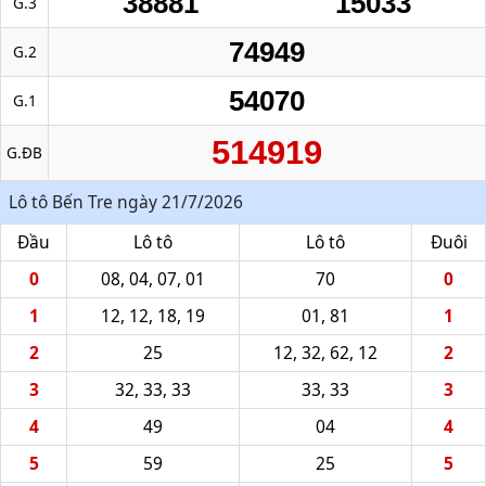
38881
15033
G.3
74949
G.2
54070
G.1
514919
G.ĐB
Lô tô Bến Tre ngày 21/7/2026
Đầu
Lô tô
Lô tô
Đuôi
0
08, 04, 07, 01
70
0
1
12, 12, 18, 19
01, 81
1
2
25
12, 32, 62, 12
2
3
32, 33, 33
33, 33
3
4
49
04
4
5
59
25
5