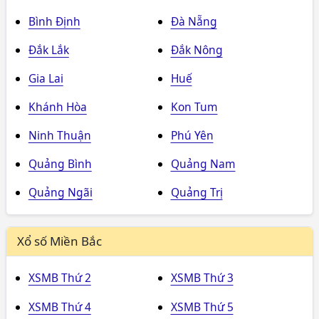
Bình Định
Đà Nẵng
Đắk Lắk
Đắk Nông
Gia Lai
Huế
Khánh Hòa
Kon Tum
Ninh Thuận
Phú Yên
Quảng Bình
Quảng Nam
Quảng Ngãi
Quảng Trị
Xổ số Miền Bắc
XSMB Thứ 2
XSMB Thứ 3
XSMB Thứ 4
XSMB Thứ 5