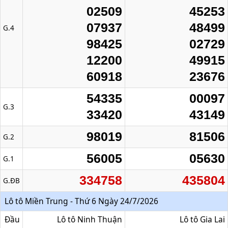
02509
45253
07937
48499
G.4
98425
02729
12200
49915
60918
23676
54335
00097
G.3
33420
43149
98019
81506
G.2
56005
05630
G.1
334758
435804
G.ĐB
Lô tô Miền Trung - Thứ 6 Ngày 24/7/2026
Đầu
Lô tô Ninh Thuận
Lô tô Gia Lai