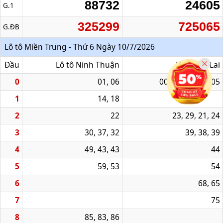
88732
24605
G.1
325299
725065
G.ĐB
Lô tô Miền Trung - Thứ 6 Ngày 10/7/2026
Đầu
Lô tô Ninh Thuận
Lô tô Gia Lai
0
01, 06
00, 05, 04, 02, 05
1
14, 18
2
22
23, 29, 21, 24
3
30, 37, 32
39, 38, 39
4
49, 43, 43
44
5
59, 53
54
6
68, 65
7
75
8
85, 83, 86