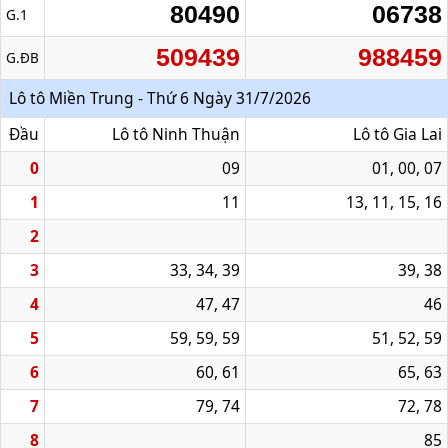
80490
06738
G.1
509439
988459
G.ĐB
Lô tô Miền Trung - Thứ 6 Ngày 31/7/2026
Đầu
Lô tô Ninh Thuận
Lô tô Gia Lai
0
09
01, 00, 07
1
11
13, 11, 15, 16
2
3
33, 34, 39
39, 38
4
47, 47
46
5
59, 59, 59
51, 52, 59
6
60, 61
65, 63
7
79, 74
72, 78
8
85