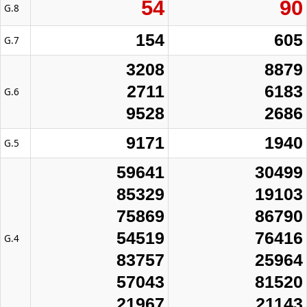
54
90
G.8
154
605
G.7
3208
8879
2711
6183
G.6
9528
2686
9171
1940
G.5
59641
30499
85329
19103
75869
86790
54519
76416
G.4
83757
25964
57043
81520
21967
21143