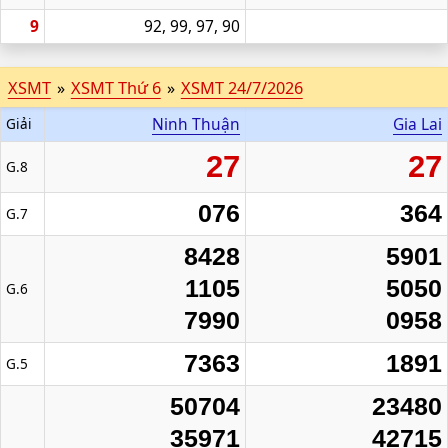
9
92, 99, 97, 90
XSMT
»
XSMT Thứ 6
»
XSMT 24/7/2026
Ninh Thuận
Gia Lai
Giải
27
27
G.8
076
364
G.7
8428
5901
1105
5050
G.6
7990
0958
7363
1891
G.5
50704
23480
35971
42715