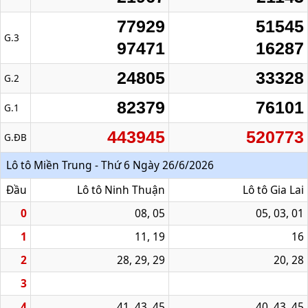
77929
51545
G.3
97471
16287
24805
33328
G.2
82379
76101
G.1
443945
520773
G.ĐB
Lô tô Miền Trung - Thứ 6 Ngày 26/6/2026
Đầu
Lô tô Ninh Thuận
Lô tô Gia Lai
0
08, 05
05, 03, 01
1
11, 19
16
2
28, 29, 29
20, 28
3
4
41, 43, 45
40, 43, 45