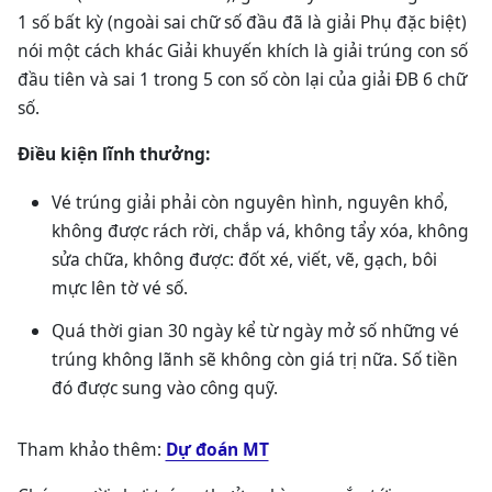
1 số bất kỳ (ngoài sai chữ số đầu đã là giải Phụ đặc biệt)
nói một cách khác Giải khuyến khích là giải trúng con số
đầu tiên và sai 1 trong 5 con số còn lại của giải ĐB 6 chữ
số.
Điều kiện lĩnh thưởng:
Vé trúng giải phải còn nguyên hình, nguyên khổ,
không được rách rời, chắp vá, không tẩy xóa, không
sửa chữa, không được: đốt xé, viết, vẽ, gạch, bôi
mực lên tờ vé số.
Quá thời gian 30 ngày kể từ ngày mở số những vé
trúng không lãnh sẽ không còn giá trị nữa. Số tiền
đó được sung vào công quỹ.
Tham khảo thêm:
Dự đoán MT