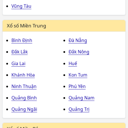
Vũng Tàu
Xổ số Miền Trung
Bình Định
Đà Nẵng
Đắk Lắk
Đắk Nông
Gia Lai
Huế
Khánh Hòa
Kon Tum
Ninh Thuận
Phú Yên
Quảng Bình
Quảng Nam
Quảng Ngãi
Quảng Trị