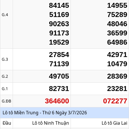
84145
14955
51169
75289
G.4
90263
48046
91173
36599
19529
64986
27854
42971
G.3
71139
10479
49705
28369
G.2
82731
23281
G.1
364600
072277
G.ĐB
Lô tô Miền Trung - Thứ 6 Ngày 3/7/2026
Đầu
Lô tô Ninh Thuận
Lô tô Gia Lai