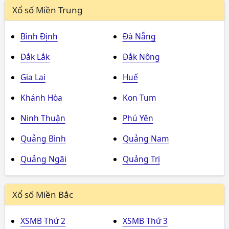
Xổ số Miền Trung
Bình Định
Đà Nẵng
Đắk Lắk
Đắk Nông
Gia Lai
Huế
Khánh Hòa
Kon Tum
Ninh Thuận
Phú Yên
Quảng Bình
Quảng Nam
Quảng Ngãi
Quảng Trị
Xổ số Miền Bắc
XSMB Thứ 2
XSMB Thứ 3