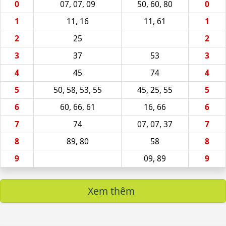
0
07, 07, 09
50, 60, 80
0
1
11, 16
11, 61
1
2
25
2
3
37
53
3
4
45
74
4
5
50, 58, 53, 55
45, 25, 55
5
6
60, 66, 61
16, 66
6
7
74
07, 07, 37
7
8
89, 80
58
8
9
09, 89
9
Xem thêm