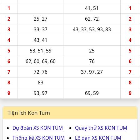
1
41, 51
1
2
25, 27
62, 72
2
3
33, 37
43, 33, 53, 93, 83
3
4
43, 41
4
5
53, 51, 59
25
5
6
62, 60, 69, 60
76
6
7
72, 76
37, 97, 27
7
8
83
8
9
93, 97
69, 59
9
Tiện ích Kon Tum
Dự đoán XS KON TUM
Quay thử XS KON TUM
Thống kê XS KON TUM
Lô gan XS KON TUM