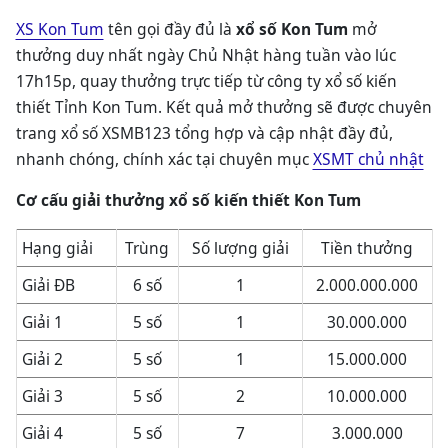
XS Kon Tum
tên gọi đầy đủ là
xổ số Kon Tum
mở
thưởng duy nhất ngày Chủ Nhật hàng tuần vào lúc
17h15p, quay thưởng trực tiếp từ công ty xổ số kiến
thiết Tỉnh Kon Tum. Kết quả mở thưởng sẽ được chuyên
trang xổ số XSMB123 tổng hợp và cập nhật đầy đủ,
nhanh chóng, chính xác tại chuyên mục
XSMT chủ nhật
Cơ cấu giải thưởng xổ số kiến thiết Kon Tum
Hạng giải
Trùng
Số lượng giải
Tiền thưởng
Giải ĐB
6 số
1
2.000.000.000
Giải 1
5 số
1
30.000.000
Giải 2
5 số
1
15.000.000
Giải 3
5 số
2
10.000.000
Giải 4
5 số
7
3.000.000