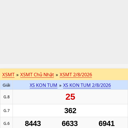
XSMT
»
XSMT Chủ Nhật
»
XSMT 2/8/2026
Giải
XS KON TUM
»
XS KON TUM 2/8/2026
25
G.8
362
G.7
8443
6633
6941
G.6