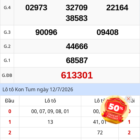
02973
32709
22164
G.4
38583
90096
09408
G.3
44666
G.2
68587
G.1
613301
G.ĐB
Lô tô Kon Tum ngày 12/7/2026
Đầu
Lô tô
Lô tô
Đuôi
0
00, 07, 09, 08, 01
00, 80
0
1
13
41, 01
1
2
72
2