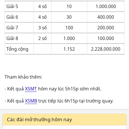
Giải 5
4 số
10
1.000.000
Giải 6
4 số
30
400.000
Giải 7
3 số
100
200.000
Giải 8
2 số
1.000
100.000
Tổng cộng
1.152
2.228.000.000
Tham khảo thêm:
- Kết quả
XSMT
hôm nay lúc 5h15p sớm nhất.
- Kết quả
XSMB
trực tiếp lúc 6h15p tại trường quay.
Các đài mở thưởng hôm nay