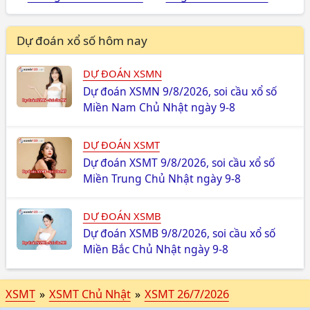
Dự đoán xổ số hôm nay
DỰ ĐOÁN XSMN
Dự đoán XSMN 9/8/2026, soi cầu xổ số
Miền Nam Chủ Nhật ngày 9-8
DỰ ĐOÁN XSMT
Dự đoán XSMT 9/8/2026, soi cầu xổ số
Miền Trung Chủ Nhật ngày 9-8
DỰ ĐOÁN XSMB
Dự đoán XSMB 9/8/2026, soi cầu xổ số
Miền Bắc Chủ Nhật ngày 9-8
XSMT
»
XSMT Chủ Nhật
»
XSMT 26/7/2026