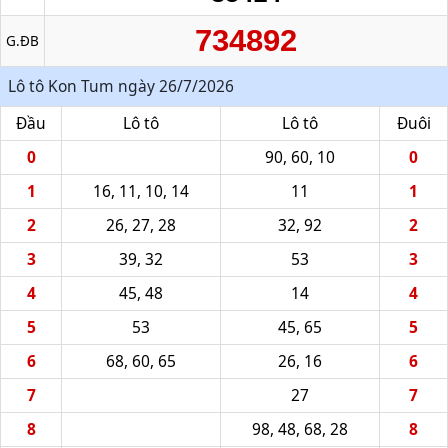
734892
G.ĐB
Lô tô Kon Tum ngày 26/7/2026
Đầu
Lô tô
Lô tô
Đuôi
0
90, 60, 10
0
1
16, 11, 10, 14
11
1
2
26, 27, 28
32, 92
2
3
39, 32
53
3
4
45, 48
14
4
5
53
45, 65
5
6
68, 60, 65
26, 16
6
7
27
7
8
98, 48, 68, 28
8