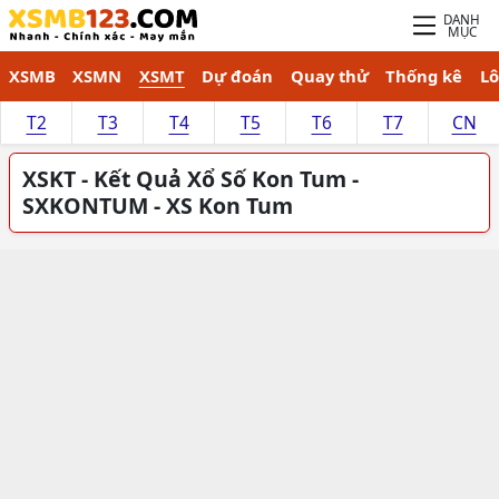
DANH
MỤC
XSMB
XSMN
XSMT
Dự đoán
Quay thử
Thống kê
Lô
T2
T3
T4
T5
T6
T7
CN
XSKT - Kết Quả Xổ Số Kon Tum -
SXKONTUM - XS Kon Tum