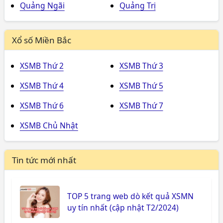
Quảng Ngãi
Quảng Trị
Xổ số Miền Bắc
XSMB Thứ 2
XSMB Thứ 3
XSMB Thứ 4
XSMB Thứ 5
XSMB Thứ 6
XSMB Thứ 7
XSMB Chủ Nhật
Tin tức mới nhất
TOP 5 trang web dò kết quả XSMN
uy tín nhất (cập nhật T2/2024)