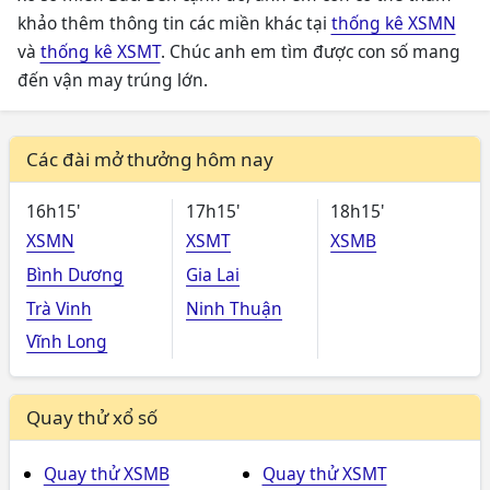
khảo thêm thông tin các miền khác tại
thống kê XSMN
và
thống kê XSMT
. Chúc anh em tìm được con số mang
đến vận may trúng lớn.
Các đài mở thưởng hôm nay
16h15'
17h15'
18h15'
XSMN
XSMT
XSMB
Bình Dương
Gia Lai
Trà Vinh
Ninh Thuận
Vĩnh Long
Quay thử xổ số
Quay thử XSMB
Quay thử XSMT