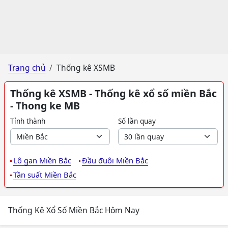
Trang chủ
Thống kê XSMB
Thống kê XSMB - Thống kê xổ số miền Bắc
- Thong ke MB
Tỉnh thành
Số lần quay
Lô gan Miền Bắc
Đầu đuôi Miền Bắc
Tần suất Miền Bắc
Thống Kê Xổ Số Miền Bắc Hôm Nay