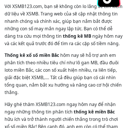
Với XSMB123.com, bạn sẽ không còn lo lắng về tìm kiếm
dữ liệu về XSMB. Trang web của sẽ cập nhật thông tin
nhanh chóng và chính xác, giúp bạn nắm bắt được
những con số may mắn ngay lập tức. Bạn có thể dễ
dàng tra cứu mọi thông tin
thống kê MB
ngày hôm nay
và các kết quả trước đó để tìm ra các cặp số tiềm năng.
Thống kê xổ số miền Bắc
hôm nay sẽ hỗ trợ anh em
phân tích theo nhiều tiêu chí như lô gan MB, đầu đuôi
loto miền Bắc, các con số xuất hiện nhiều, ra liên tiếp,
giải đặc biệt XSMB,.... Tất cả đều giúp bạn có cái nhìn
tổng quan, nắm bắt xu hướng và nâng cao cơ hội chiến
thắng.
Hãy ghé thăm XSMB123.com ngay hôm nay để nhận
ngay những thông tin phân tích
thống kê miền Bắc
hữu ích và trở thành người chiến thắng trong trò chơi
xổ số miền Bắc! Bên cạnh đó, anh em còn có thể tham