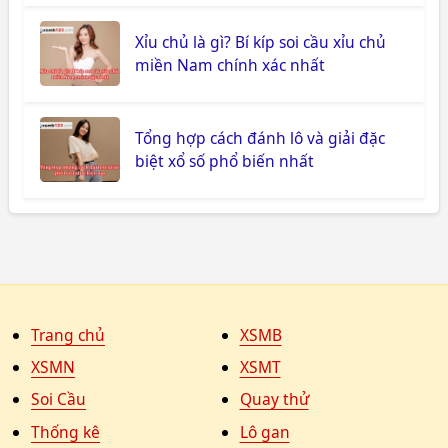
Xỉu chủ là gì? Bí kíp soi cầu xỉu chủ
miền Nam chính xác nhất
Tổng hợp cách đánh lô và giải đặc
biệt xổ số phổ biến nhất
Trang chủ
XSMB
XSMN
XSMT
Soi Cầu
Quay thử
Thống kê
Lô gan