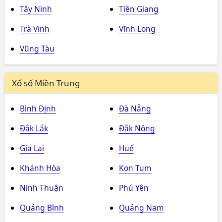
Tây Ninh
Tiền Giang
Trà Vinh
Vĩnh Long
Vũng Tàu
Xổ số Miền Trung
Bình Định
Đà Nẵng
Đắk Lắk
Đắk Nông
Gia Lai
Huế
Khánh Hòa
Kon Tum
Ninh Thuận
Phú Yên
Quảng Bình
Quảng Nam