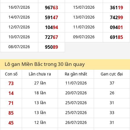
967
63
361
19
16/07/2026
15/07/2026
591
47
742
99
14/07/2026
13/07/2026
104
94
094
01
12/07/2026
11/07/2026
727
67
691
85
10/07/2026
09/07/2026
950
89
08/07/2026
Lô gan Miền Bắc trong 30 lần quay
Con số
Lần chưa ra
Ra gần nhất
Gan cực đại
73
27 lần
11/07/2026
37
14
18 lần
20/07/2026
26
71
13 lần
25/07/2026
31
85
13 lần
25/07/2026
33
45
12 lần
26/07/2026
31