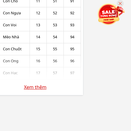
Con Chó
11
51
91
Con Ngựa
12
52
92
Con Voi
13
53
93
Mèo Nhà
14
54
94
Con Chuột
15
55
95
Con Ong
16
56
96
Con Hạc
17
57
97
Mèo Rừng
18
58
98
Xem thêm
Con Bướm
19
59
99
Con Rết
19
60
Cô Gái
21
61