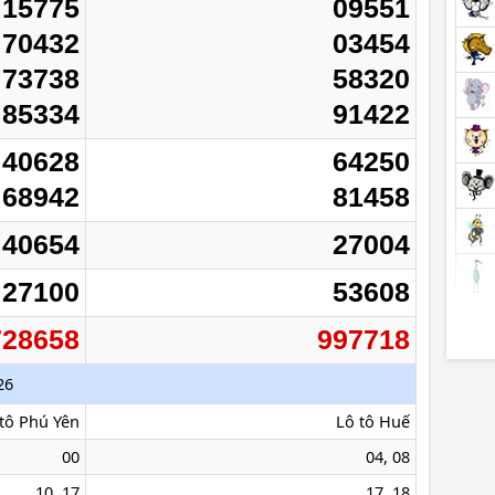
15775
09551
70432
03454
73738
58320
85334
91422
40628
64250
68942
81458
40654
27004
27100
53608
728658
997718
26
tô Phú Yên
Lô tô Huế
00
04, 08
10, 17
17, 18