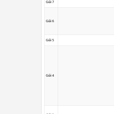
Giải 7
Giải 6
Giải 5
Giải 4