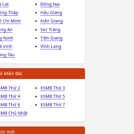
à Lạt
Đồng Nai
ồng Tháp
Hậu Giang
ồ Chí Minh
Kiên Giang
ong An
Sóc Trăng
ây Ninh
Tiền Giang
à Vinh
Vĩnh Long
ũng Tàu
số Miền Bắc
SMB Thứ 2
XSMB Thứ 3
SMB Thứ 4
XSMB Thứ 5
SMB Thứ 6
XSMB Thứ 7
SMB Chủ Nhật
tức mới