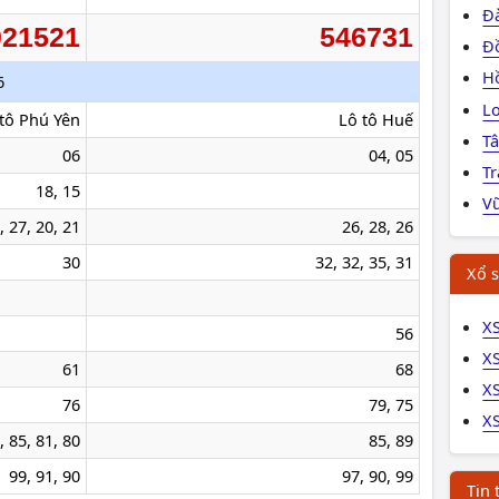
Đ
021521
546731
Đ
H
6
L
tô Phú Yên
Lô tô Huế
T
06
04, 05
Tr
18, 15
V
, 27, 20, 21
26, 28, 26
30
32, 32, 35, 31
Xổ 
X
56
X
61
68
X
76
79, 75
X
, 85, 81, 80
85, 89
99, 91, 90
97, 90, 99
Tin 