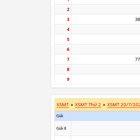
2
3
38
4
5
6
7
77
8
9
»
»
XSMT
XSMT Thứ 2
XSMT 20/7/20
Giải
Giải 8