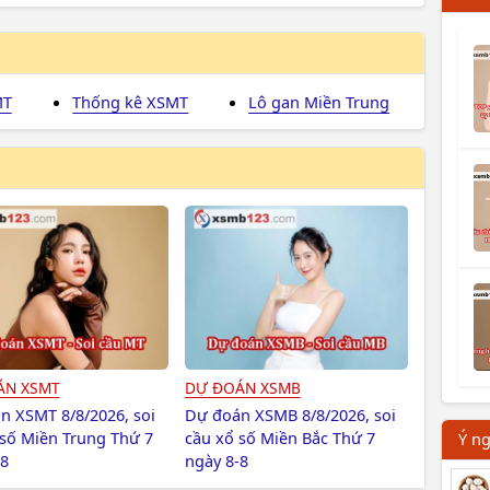
MT
Thống kê XSMT
Lô gan Miền Trung
ÁN XSMT
DỰ ĐOÁN XSMB
n XSMT 8/8/2026, soi
Dự đoán XSMB 8/8/2026, soi
 số Miền Trung Thứ 7
cầu xổ số Miền Bắc Thứ 7
Ý ng
-8
ngày 8-8