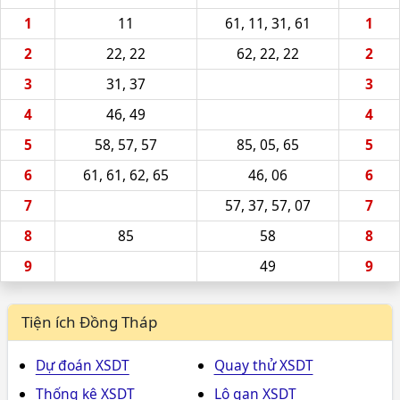
1
11
61, 11, 31, 61
1
2
22, 22
62, 22, 22
2
3
31, 37
3
4
46, 49
4
5
58, 57, 57
85, 05, 65
5
6
61, 61, 62, 65
46, 06
6
7
57, 37, 57, 07
7
8
85
58
8
9
49
9
Tiện ích Đồng Tháp
Dự đoán XSDT
Quay thử XSDT
Thống kê XSDT
Lô gan XSDT