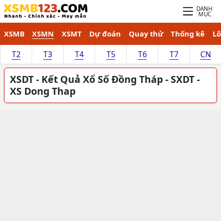
DANH
MỤC
XSMB
XSMN
XSMT
Dự đoán
Quay thử
Thống kê
Lô
T2
T3
T4
T5
T6
T7
CN
XSDT - Kết Quả Xổ Số Đồng Tháp - SXDT -
XS Dong Thap