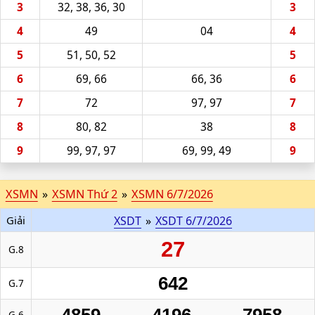
3
32, 38, 36, 30
3
4
49
04
4
5
51, 50, 52
5
6
69, 66
66, 36
6
7
72
97, 97
7
8
80, 82
38
8
9
99, 97, 97
69, 99, 49
9
XSMN
»
XSMN Thứ 2
»
XSMN 6/7/2026
Giải
XSDT
»
XSDT 6/7/2026
27
G.8
642
G.7
4859
4196
7958
G.6