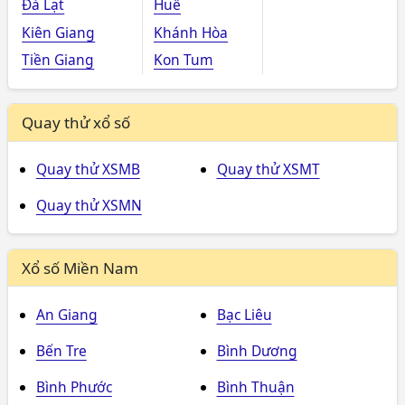
Đà Lạt
Huế
Kiên Giang
Khánh Hòa
Tiền Giang
Kon Tum
Quay thử xổ số
Quay thử XSMB
Quay thử XSMT
Quay thử XSMN
Xổ số Miền Nam
An Giang
Bạc Liêu
Bến Tre
Bình Dương
Bình Phước
Bình Thuận