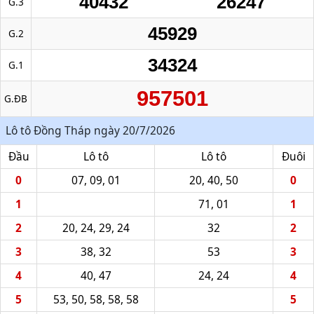
40432
26247
G.3
45929
G.2
34324
G.1
957501
G.ĐB
Lô tô Đồng Tháp ngày 20/7/2026
Đầu
Lô tô
Lô tô
Đuôi
0
07, 09, 01
20, 40, 50
0
1
71, 01
1
2
20, 24, 29, 24
32
2
3
38, 32
53
3
4
40, 47
24, 24
4
5
53, 50, 58, 58, 58
5