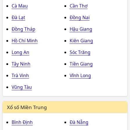
Cà Mau
Cần Thơ
Đà Lạt
Đồng Nai
Đồng Tháp
Hậu Giang
Hồ Chí Minh
Kiên Giang
Long An
Sóc Trăng
Tây Ninh
Tiền Giang
Trà Vinh
Vĩnh Long
Vũng Tàu
Xổ số Miền Trung
Bình Định
Đà Nẵng