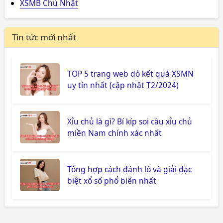
XSMB Chủ Nhật
Tin tức mới nhất
TOP 5 trang web dò kết quả XSMN
uy tín nhất (cập nhật T2/2024)
Xỉu chủ là gì? Bí kíp soi cầu xỉu chủ
miền Nam chính xác nhất
Tổng hợp cách đánh lô và giải đặc
biệt xổ số phổ biến nhất