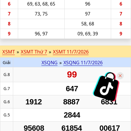
6
69, 63, 68, 65
96
6
7
73, 75
97
7
8
58, 68
8
9
96, 97
09, 69, 39
9
XSMT
»
XSMT Thứ 7
»
XSMT 11/7/2026
Giải
XSQNG
»
XSQNG 11/7/2026
99
G.8
647
G.7
1912
8887
6831
G.6
2844
G.5
95608
61854
00617