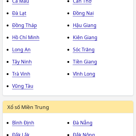
Cà Mau
Cần Thơ
Đà Lạt
Đồng Nai
Đồng Tháp
Hậu Giang
Hồ Chí Minh
Kiên Giang
Long An
Sóc Trăng
Tây Ninh
Tiền Giang
Trà Vinh
Vĩnh Long
Vũng Tàu
Xổ số Miền Trung
Bình Định
Đà Nẵng
Đắk Lắk
Đắk Nông