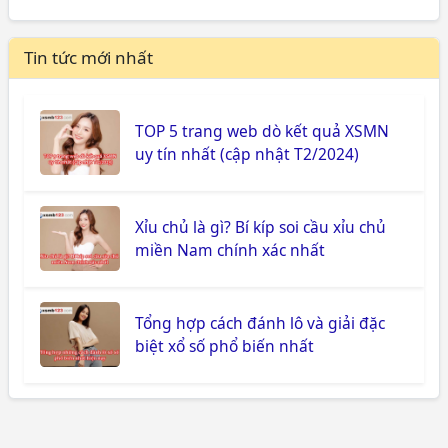
Tin tức mới nhất
TOP 5 trang web dò kết quả XSMN
uy tín nhất (cập nhật T2/2024)
Xỉu chủ là gì? Bí kíp soi cầu xỉu chủ
miền Nam chính xác nhất
Tổng hợp cách đánh lô và giải đặc
biệt xổ số phổ biến nhất