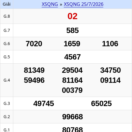
Giải
XSQNG
»
XSQNG 25/7/2026
02
G.8
585
G.7
7020
1659
1106
G.6
4567
G.5
81349
29504
34750
59496
81164
09114
G.4
00379
49745
65025
G.3
99668
G.2
80768
G.1