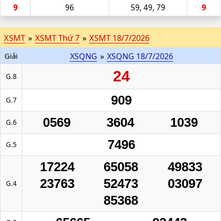
9
96
59, 49, 79
9
XSMT
»
XSMT Thứ 7
»
XSMT 18/7/2026
Giải
XSQNG
»
XSQNG 18/7/2026
24
G.8
909
G.7
0569
3604
1039
G.6
7496
G.5
17224
65058
49833
23763
52473
03097
G.4
85368