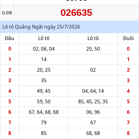
026635
G.ĐB
Lô tô Quảng Ngãi ngày 25/7/2026
Đầu
Lô tô
Lô tô
Đuôi
0
02, 06, 04
20, 50
0
1
14
1
2
20, 25
02
2
3
35
3
4
49, 45
04, 64, 14
4
5
59, 50
85, 45, 25, 35
5
6
67, 64, 68, 68
06, 96
6
7
79
67
7
8
85
68, 68
8