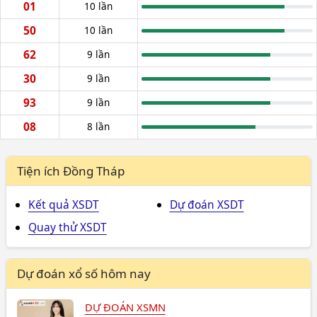
01
10 lần
50
10 lần
62
9 lần
30
9 lần
93
9 lần
08
8 lần
Tiện ích Đồng Tháp
Kết quả XSDT
Dự đoán XSDT
Quay thử XSDT
Dự đoán xổ số hôm nay
DỰ ĐOÁN XSMN