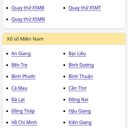
Quay thử XSMB
Quay thử XSMT
Quay thử XSMN
Xổ số Miền Nam
An Giang
Bạc Liêu
Bến Tre
Bình Dương
Bình Phước
Bình Thuận
Cà Mau
Cần Thơ
Đà Lạt
Đồng Nai
Đồng Tháp
Hậu Giang
Hồ Chí Minh
Kiên Giang