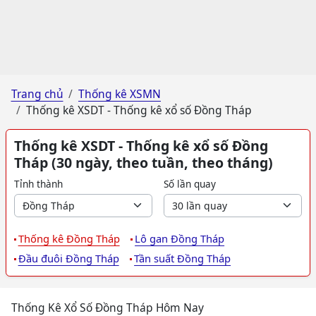
Trang chủ
Thống kê XSMN
Thống kê XSDT - Thống kê xổ số Đồng Tháp
Thống kê XSDT - Thống kê xổ số Đồng
Tháp (30 ngày, theo tuần, theo tháng)
Tỉnh thành
Số lần quay
Thống kê Đồng Tháp
Lô gan Đồng Tháp
Đầu đuôi Đồng Tháp
Tần suất Đồng Tháp
Thống Kê Xổ Số Đồng Tháp Hôm Nay