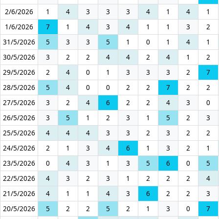
2/6/2026
1
4
3
3
3
4
1
4
1
1/6/2026
7
1
4
3
4
1
1
3
2
31/5/2026
5
3
3
5
1
0
1
4
1
30/5/2026
3
2
2
4
4
2
4
1
2
29/5/2026
2
4
0
1
3
3
3
2
7
28/5/2026
5
4
0
0
2
2
7
2
2
27/5/2026
3
2
4
6
2
2
4
3
0
26/5/2026
3
5
1
2
3
1
5
2
3
25/5/2026
4
4
4
3
3
2
3
2
2
24/5/2026
2
1
3
4
6
1
3
2
1
23/5/2026
0
4
3
1
3
5
6
0
5
22/5/2026
4
3
2
3
1
2
2
2
4
21/5/2026
4
1
1
4
3
6
2
2
3
20/5/2026
5
2
2
5
2
1
3
0
7