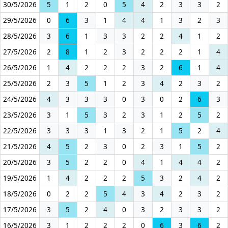
30/5/2026
5
1
2
0
5
4
2
3
3
2
29/5/2026
0
6
3
1
4
4
1
3
2
3
28/5/2026
3
6
1
3
3
2
2
4
1
2
27/5/2026
2
8
1
2
3
2
2
2
1
4
26/5/2026
1
4
2
2
2
3
2
6
1
4
25/5/2026
2
3
5
1
2
3
4
2
3
2
24/5/2026
4
3
3
3
0
3
0
2
6
3
23/5/2026
3
1
5
3
2
3
1
2
5
2
22/5/2026
3
3
3
1
3
2
1
5
2
4
21/5/2026
4
5
2
3
0
2
3
1
5
2
20/5/2026
3
5
2
2
0
4
1
4
4
2
19/5/2026
1
4
2
2
2
5
3
2
4
2
18/5/2026
0
2
2
5
4
3
4
2
3
2
17/5/2026
3
5
2
4
0
3
2
3
3
2
16/5/2026
3
1
2
2
2
0
6
3
6
2