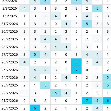
3/8/2026
2
4
5
0
2
5
4
2
1
2/8/2026
4
3
1
3
2
3
2
5
1
1/8/2026
1
3
3
4
0
2
4
2
3
31/7/2026
1
3
3
0
4
3
5
3
3
30/7/2026
3
3
3
2
3
2
2
1
3
29/7/2026
1
3
4
4
3
2
2
3
2
28/7/2026
2
3
3
4
4
2
3
1
1
27/7/2026
3
5
4
1
0
3
4
4
1
26/7/2026
4
2
2
2
0
6
2
4
2
25/7/2026
3
4
4
3
1
7
0
2
2
24/7/2026
3
4
1
2
4
2
2
3
5
23/7/2026
2
1
5
2
1
1
2
3
5
22/7/2026
3
3
2
5
4
1
2
2
1
21/7/2026
0
3
2
1
0
0
7
5
6
20/7/2026
2
6
2
2
1
2
2
4
1