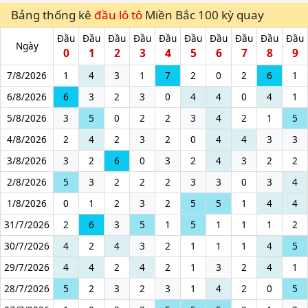
Bảng thống kê
đầu lô tô
Miền Bắc 100 kỳ quay
Đầu
Đầu
Đầu
Đầu
Đầu
Đầu
Đầu
Đầu
Đầu
Đầu
Ngày
0
1
2
3
4
5
6
7
8
9
7/8/2026
1
4
3
1
7
2
0
2
6
1
6/8/2026
6
3
2
3
0
4
4
0
4
1
5/8/2026
3
5
0
2
2
3
4
2
1
5
4/8/2026
2
4
2
3
2
0
4
4
3
3
3/8/2026
3
2
6
0
3
2
4
3
2
2
2/8/2026
5
3
2
2
2
3
3
0
3
4
1/8/2026
0
1
2
3
2
5
5
1
4
4
31/7/2026
2
6
3
5
1
5
1
1
1
2
30/7/2026
4
2
4
3
2
1
1
1
4
5
29/7/2026
4
4
2
4
2
1
3
2
4
1
28/7/2026
5
2
3
2
3
1
4
2
0
5