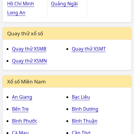
Hồ Chí Minh
Quảng Ngãi
Long An
Quay thử xổ số
Quay thử XSMB
Quay thử XSMT
Quay thử XSMN
Xổ số Miền Nam
An Giang
Bạc Liêu
Bến Tre
Bình Dương
Bình Phước
Bình Thuận
Cà Mau
Cần Thơ