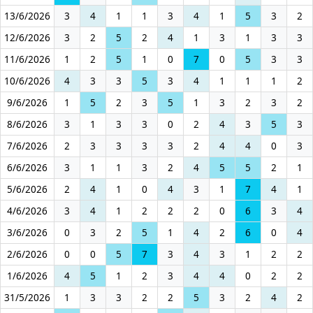
13/6/2026
3
4
1
1
3
4
1
5
3
2
12/6/2026
3
2
5
2
4
1
3
1
3
3
11/6/2026
1
2
5
1
0
7
0
5
3
3
10/6/2026
4
3
3
5
3
4
1
1
1
2
9/6/2026
1
5
2
3
5
1
3
2
3
2
8/6/2026
3
1
3
3
0
2
4
3
5
3
7/6/2026
2
3
3
3
3
2
4
4
0
3
6/6/2026
3
1
1
3
2
4
5
5
2
1
5/6/2026
2
4
1
0
4
3
1
7
4
1
4/6/2026
3
4
1
2
2
2
0
6
3
4
3/6/2026
0
3
2
5
1
4
2
6
0
4
2/6/2026
0
0
5
7
3
4
3
1
2
2
1/6/2026
4
5
1
2
3
4
4
0
2
2
31/5/2026
1
3
3
2
2
5
3
2
4
2