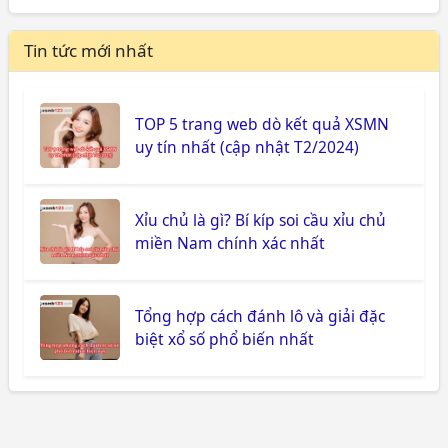
Tin tức mới nhất
TOP 5 trang web dò kết quả XSMN
uy tín nhất (cập nhật T2/2024)
Xỉu chủ là gì? Bí kíp soi cầu xỉu chủ
miền Nam chính xác nhất
Tổng hợp cách đánh lô và giải đặc
biệt xổ số phổ biến nhất