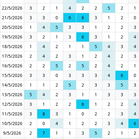
22/5/2026
3
2
1
4
2
2
5
2
1
21/5/2026
3
3
0
6
6
3
1
2
0
20/5/2026
1
4
5
3
3
1
2
2
3
19/5/2026
3
2
1
3
6
3
1
2
4
18/5/2026
1
4
2
1
1
5
4
3
4
17/5/2026
2
4
2
3
1
2
4
2
3
16/5/2026
2
2
5
2
5
2
4
2
1
15/5/2026
3
3
0
3
3
3
4
6
0
14/5/2026
1
1
2
5
2
3
3
5
3
13/5/2026
5
4
2
3
1
1
3
3
3
12/5/2026
3
1
2
2
6
1
2
2
4
11/5/2026
3
8
3
1
0
2
2
3
4
10/5/2026
2
0
4
1
2
2
3
4
6
9/5/2026
2
7
1
1
3
5
2
1
2