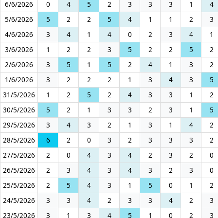
6/6/2026
0
4
5
2
3
3
3
1
4
5/6/2026
5
2
2
5
4
1
1
2
3
4/6/2026
3
4
1
4
0
2
3
4
1
3/6/2026
1
2
2
3
5
2
2
5
2
2/6/2026
3
5
1
5
2
4
1
3
2
1/6/2026
3
2
2
2
1
3
4
3
5
31/5/2026
1
2
5
2
4
3
3
1
2
30/5/2026
5
2
1
3
3
2
3
1
5
29/5/2026
3
4
3
2
1
3
1
4
2
28/5/2026
6
2
0
3
2
3
3
3
2
27/5/2026
2
0
4
3
4
2
3
2
0
26/5/2026
2
3
4
3
4
3
2
3
0
25/5/2026
2
5
4
3
1
5
0
1
2
24/5/2026
3
3
4
2
3
3
4
2
3
23/5/2026
3
1
3
4
5
1
0
2
3