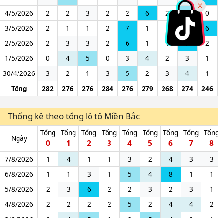
4/5/2026
2
2
3
2
2
6
2
5
0
3/5/2026
2
1
1
2
7
1
1
5
6
2/5/2026
2
3
3
2
6
1
1
7
2
1/5/2026
0
4
5
0
3
4
2
3
1
30/4/2026
3
2
1
3
5
2
3
4
1
Tổng
282
276
276
284
276
279
268
274
246
Thống kê theo tổng lô tô Miền Bắc
Tổng
Tổng
Tổng
Tổng
Tổng
Tổng
Tổng
Tổng
Tổn
Ngày
0
1
2
3
4
5
6
7
8
7/8/2026
1
4
1
1
3
2
4
3
3
6/8/2026
1
1
3
1
5
4
8
1
1
5/8/2026
2
3
6
2
2
3
2
3
1
4/8/2026
2
2
2
2
5
2
4
4
2