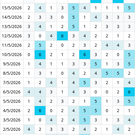
15/5/2026
2
4
1
3
5
4
1
1
1
5
14/5/2026
2
3
3
0
5
1
4
3
3
3
13/5/2026
3
4
1
2
5
1
2
3
3
3
12/5/2026
3
0
4
6
3
4
2
2
1
2
11/5/2026
2
5
2
0
2
3
2
4
4
3
10/5/2026
0
6
2
1
2
6
3
2
0
5
9/5/2026
1
4
1
1
3
3
5
1
3
5
8/5/2026
1
3
1
0
4
2
4
5
5
2
7/5/2026
1
2
4
1
4
5
3
2
1
4
6/5/2026
4
4
3
1
4
3
0
0
2
6
5/5/2026
1
4
2
3
2
1
5
1
3
5
4/5/2026
2
6
0
2
4
5
5
0
2
1
3/5/2026
1
0
4
2
4
5
3
1
3
4
2/5/2026
4
2
3
3
2
4
2
1
4
2