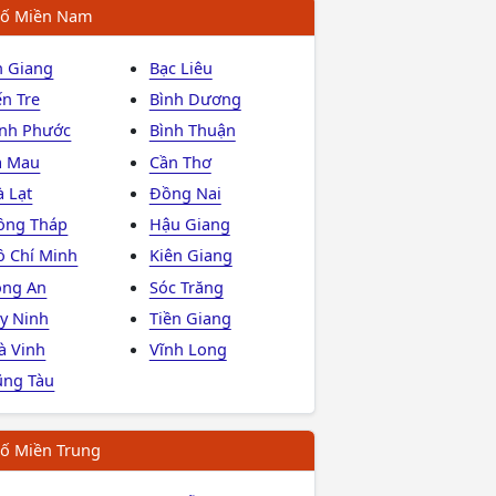
số Miền Nam
n Giang
Bạc Liêu
n Tre
Bình Dương
ình Phước
Bình Thuận
à Mau
Cần Thơ
à Lạt
Đồng Nai
ồng Tháp
Hậu Giang
ồ Chí Minh
Kiên Giang
ong An
Sóc Trăng
ây Ninh
Tiền Giang
à Vinh
Vĩnh Long
ũng Tàu
số Miền Trung