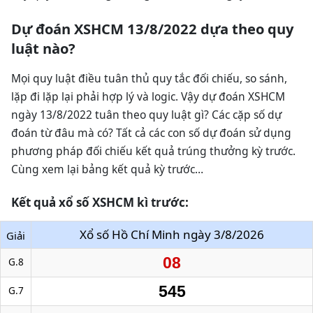
Dự đoán XSHCM 13/8/2022 dựa theo quy
luật nào?
Mọi quy luật điều tuân thủ quy tắc đối chiếu, so sánh,
lặp đi lặp lại phải hợp lý và logic. Vậy dự đoán XSHCM
ngày 13/8/2022 tuân theo quy luật gì? Các cặp số dự
đoán từ đâu mà có? Tất cả các con số dự đoán sử dụng
phương pháp đối chiếu kết quả trúng thưởng kỳ trước.
Cùng xem lại bảng kết quả kỳ trước…
Kết quả xổ số XSHCM kì trước:
Xổ số Hồ Chí Minh ngày 3/8/2026
Giải
08
G.8
545
G.7