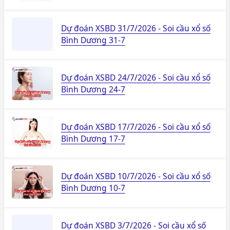
Dự đoán XSBD 31/7/2026 - Soi cầu xổ số
Bình Dương 31-7
Dự đoán XSBD 24/7/2026 - Soi cầu xổ số
Bình Dương 24-7
Dự đoán XSBD 17/7/2026 - Soi cầu xổ số
Bình Dương 17-7
Dự đoán XSBD 10/7/2026 - Soi cầu xổ số
Bình Dương 10-7
Dự đoán XSBD 3/7/2026 - Soi cầu xổ số