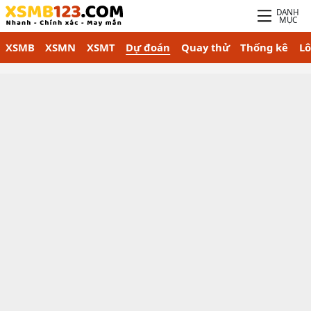
DANH
MỤC
XSMB
XSMN
XSMT
Dự đoán
Quay thử
Thống kê
Lô