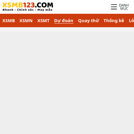
DANH
MỤC
XSMB
XSMN
XSMT
Dự đoán
Quay thử
Thống kê
Lô