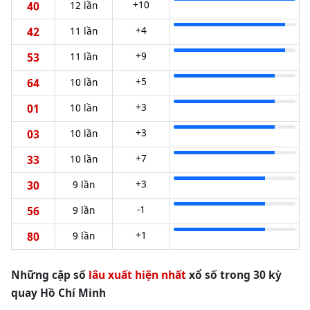
40
+10
12 lần
42
+4
11 lần
53
+9
11 lần
64
+5
10 lần
01
+3
10 lần
03
+3
10 lần
33
+7
10 lần
30
+3
9 lần
56
-1
9 lần
80
+1
9 lần
Những cặp số
lâu xuất hiện nhất
xổ số trong 30 kỳ
quay Hồ Chí Minh