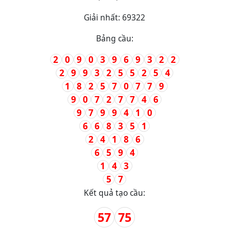
Giải nhất:
69322
Bảng cầu:
2
0
9
0
3
9
6
9
3
2
2
2
9
9
3
2
5
5
2
5
4
1
8
2
5
7
0
7
7
9
9
0
7
2
7
7
4
6
9
7
9
9
4
1
0
6
6
8
3
5
1
2
4
1
8
6
6
5
9
4
1
4
3
5
7
Kết quả tạo cầu:
57
75