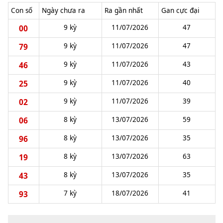
Con số
Ngày chưa ra
Ra gần nhất
Gan cực đại
00
9 kỳ
11/07/2026
47
79
9 kỳ
11/07/2026
47
46
9 kỳ
11/07/2026
43
25
9 kỳ
11/07/2026
40
02
9 kỳ
11/07/2026
39
06
8 kỳ
13/07/2026
59
96
8 kỳ
13/07/2026
35
19
8 kỳ
13/07/2026
63
43
8 kỳ
13/07/2026
35
93
7 kỳ
18/07/2026
41