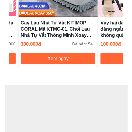
iết da
Cây Lau Nhà Tự Vắt KITIMOP
Váy hai dây b
CORAL Mã KTMC-01, Chổi Lau
dáng ngắn bo
12/13/14/15/16/pro/max/plus/promax
Nhà Tự Vắt Thông Minh Xoay
không quần, 
360 Độ, 2 Bông Lau
đen nâu sáng d
300.000đ
100.000đ
: 100000
Đã bán: 541
HP37
Xem ngay
X