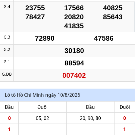
G.4
23755
17566
40825
78427
20820
85643
41835
G.3
72890
47586
G.2
30180
G.1
88594
G.ĐB
007402
Lô tô Hồ Chí Minh ngày 10/8/2026
Đầu
Đuôi
Đầu
Đuôi
0
05, 02
20, 90, 80
0
1
1