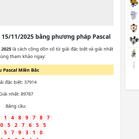
y 15/11/2025 bằng phương pháp Pascal
 2025
là cách cộng dồn số từ giải đặc biệt và giải nhất
. Cùng tham khảo ngay:
u Pascal Miền Bắc
ải đặc biệt:
37914
Giải nhất:
89787
Bảng cầu:
1
4
8
9
7
8
7
0
5
2
7
6
5
5
5
7
9
3
1
0