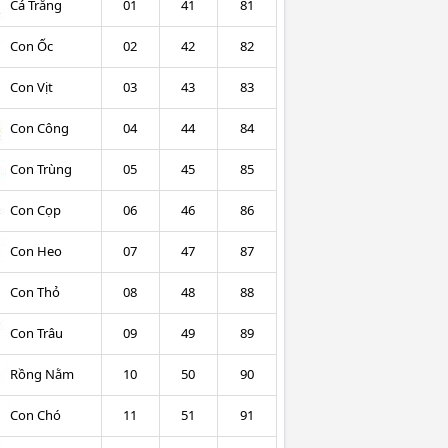
Cá Trắng
01
41
81
Con Ốc
02
42
82
Con Vịt
03
43
83
x/plus/promax
Con Công
04
44
84
Con Trùng
05
45
85
Con Cọp
06
46
86
Con Heo
07
47
87
Con Thỏ
08
48
88
Con Trâu
09
49
89
Rồng Nằm
10
50
90
Con Chó
11
51
91