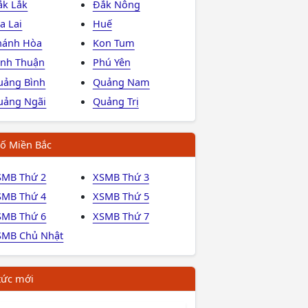
ắk Lắk
Đắk Nông
a Lai
Huế
hánh Hòa
Kon Tum
inh Thuận
Phú Yên
uảng Bình
Quảng Nam
uảng Ngãi
Quảng Trị
số Miền Bắc
SMB Thứ 2
XSMB Thứ 3
SMB Thứ 4
XSMB Thứ 5
SMB Thứ 6
XSMB Thứ 7
SMB Chủ Nhật
tức mới