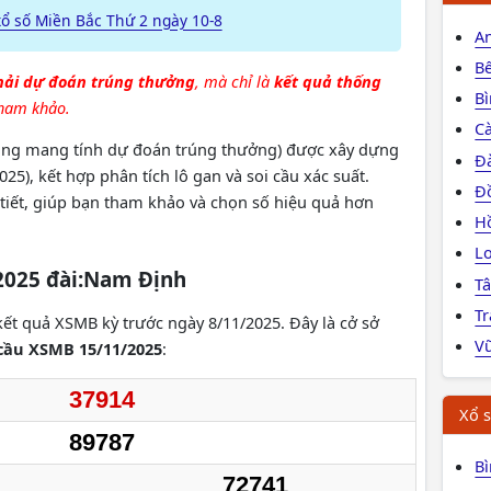
ổ số Miền Bắc Thứ 2 ngày 10-8
A
Bế
hải dự đoán trúng thưởng
, mà chỉ là
kết quả thống
B
tham khảo.
C
ng mang tính dự đoán trúng thưởng) được xây dựng
Đ
025), kết hợp phân tích lô gan và soi cầu xác suất.
Đ
 tiết, giúp bạn tham khảo và chọn số hiệu quả hơn
H
L
2025 đài:Nam Định
T
Tr
ết quả XSMB kỳ trước ngày 8/11/2025. Đây là cở sở
V
 cầu XSMB 15/11/2025
:
37914
Xổ 
89787
B
72741