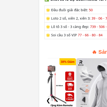
🌟 Đầu đuôi giải đặc biệt:
50
🌟 Loto 2 số, xiên 2, xiên 3:
39 - 06 - 
🌟 Lô tô 3 số - 3 càng đẹp:
739 - 506 
🌟 Soi cầu 3 số VIP
77 - 66 - 80 - 84
🔥 Sả
40% Giảm
38% Giảm
❮