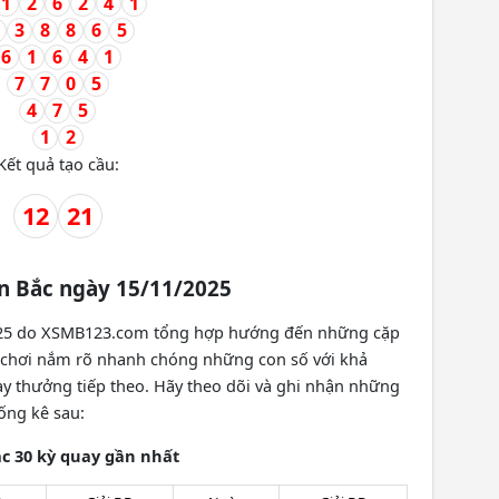
1
2
6
2
4
1
3
8
8
6
5
6
1
6
4
1
7
7
0
5
4
7
5
1
2
Kết quả tạo cầu:
12
21
n Bắc ngày 15/11/2025
25 do XSMB123.com tổng hợp hướng đến những cặp
i chơi nắm rõ nhanh chóng những con số với khả
ay thưởng tiếp theo. Hãy theo dõi và ghi nhận những
ống kê sau:
c 30 kỳ quay gần nhất