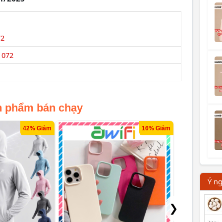
72
- 072
n phẩm bán chạy
42% Giảm
16% Giảm
Ý ng
❯