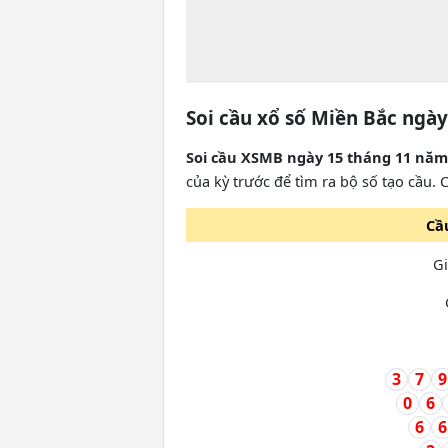
Soi cầu xổ số Miền Bắc ngà
Soi cầu XSMB ngày 15 tháng 11 năm
của kỳ trước để tìm ra bộ số tạo cầu
Cầ
Gi
3
7
9
0
6
6
6