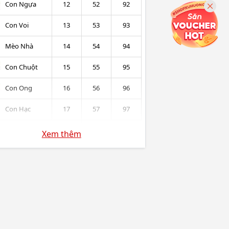
Con Ngựa
12
52
92
Con Voi
13
53
93
Mèo Nhà
14
54
94
Con Chuột
15
55
95
Con Ong
16
56
96
Con Hạc
17
57
97
Mèo Rừng
18
58
98
Xem thêm
Con Bướm
19
59
99
Con Rết
19
60
Cô Gái
21
61
Bồ Câu
22
62