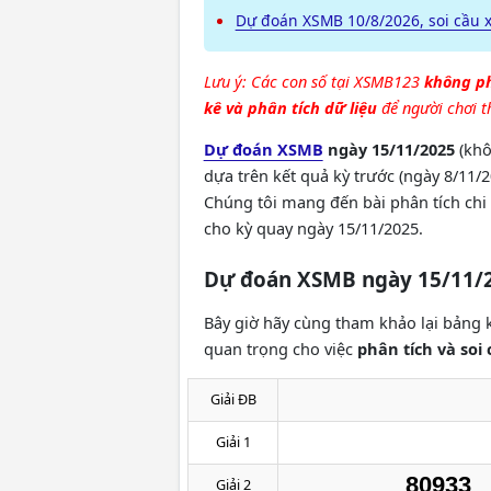
Dự đoán XSMB 10/8/2026, soi cầu x
Lưu ý: Các con số tại XSMB123
không p
kê và phân tích dữ liệu
để người chơi 
Dự đoán XSMB
ngày 15/11/2025
(khô
dựa trên kết quả kỳ trước (ngày 8/11/2
Chúng tôi mang đến bài phân tích chi
cho kỳ quay ngày 15/11/2025.
Dự đoán XSMB ngày 15/11/
Bây giờ hãy cùng tham khảo lại bảng k
quan trọng cho việc
phân tích và soi
Giải ĐB
Giải 1
80933
Giải 2