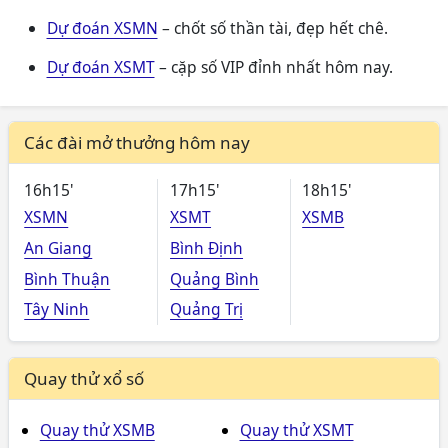
Dự đoán XSMN
– chốt số thần tài, đẹp hết chê.
Dự đoán XSMT
– cặp số VIP đỉnh nhất hôm nay.
Các đài mở thưởng hôm nay
16h15'
17h15'
18h15'
XSMN
XSMT
XSMB
An Giang
Bình Định
Bình Thuận
Quảng Bình
Tây Ninh
Quảng Trị
Quay thử xổ số
Quay thử XSMB
Quay thử XSMT