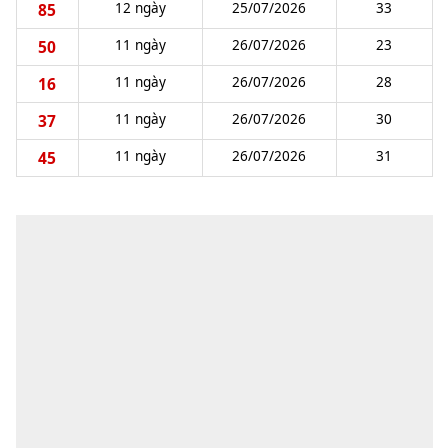
85
12 ngày
25/07/2026
33
50
11 ngày
26/07/2026
23
16
11 ngày
26/07/2026
28
37
11 ngày
26/07/2026
30
45
11 ngày
26/07/2026
31