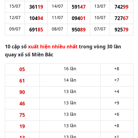
15/07
361
19
14/07
591
47
13/07
742
99
12/07
104
94
11/07
094
01
10/07
727
67
09/07
691
85
08/07
950
89
07/07
925
79
10 cặp số
xuất hiện nhiều nhất
trong vòng 30 lần
quay xổ số Miền Bắc
05
16 lần
+8
61
14 lần
+7
90
13 lần
+4
46
13 lần
+9
75
13 lần
+6
19
13 lần
+8
13
13 lần
+1