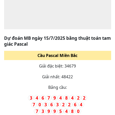
Dự đoán MB ngày 15/7/2025 bằng thuật toán tam
giác Pascal
Cầu Pascal Miền Bắc
Giải đặc biệt:
34679
Giải nhất:
48422
Bảng cầu:
3
4
6
7
9
4
8
4
2
2
7
0
3
6
3
2
2
6
4
7
3
9
9
5
4
8
0