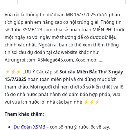
Vừa rồi là thông tin dự đoán MB 15/7/2025 được phân
tích giúp anh em nâng cao cơ hội trúng giải. Thông tin
sẽ được XSMB123.com chia sẻ hoàn toàn MIỄN PHÍ trước
một ngày so với ngày mở thưởng để có được dữ liệu
chính xác nhất. Ngoài ra, bạn có thể xem thêm thông
tin soi cầu dự đoán tại các website khác như:
Atrungroi.com, XSMega645.com, Xoso.mobi,...
⚡⚡⚡ LƯU:Ý Các cặp số
Soi cầu Miền Bắc Thứ 3 ngày
15/7/2025
hoàn toàn miễn phí và chỉ dùng mục đích
tham khảo. Mọi người chỉ nên chơi xổ số kiến thiết và lô
tô do nhà nước phát hành để đảm bảo hợp pháp, vừa
vui vừa ích nước lợi nhà các bạn nhé ⚡⚡⚡
Tham khảo thêm:
Dự đoán XSMB
– con số như ý, rước lộc về tay.