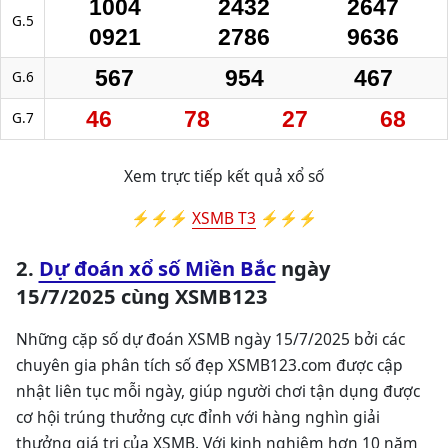
1004
2432
2647
G.5
0921
2786
9636
567
954
467
G.6
46
78
27
68
G.7
Xem trực tiếp kết quả xổ số
⚡⚡⚡
XSMB T3
⚡⚡⚡
2.
Dự đoán xổ số Miền Bắc
ngày
15/7/2025 cùng XSMB123
Những cặp số dự đoán XSMB ngày 15/7/2025 bởi các
chuyên gia phân tích số đẹp XSMB123.com được cập
nhật liên tục mỗi ngày, giúp người chơi tận dụng được
cơ hội trúng thưởng cực đỉnh với hàng nghìn giải
thưởng giá trị của XSMB. Với kinh nghiệm hơn 10 năm