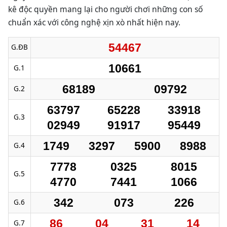
kê độc quyền mang lại cho người chơi những con số
chuẩn xác với công nghệ xịn xò nhất hiện nay.
54467
G.ĐB
10661
G.1
68189
09792
G.2
63797
65228
33918
G.3
02949
91917
95449
1749
3297
5900
8988
G.4
7778
0325
8015
G.5
4770
7441
1066
342
073
226
G.6
86
04
31
14
G.7