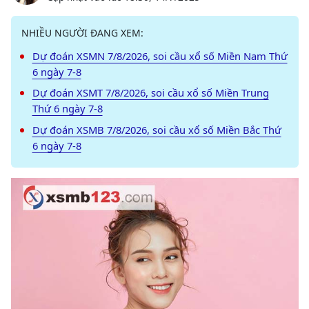
NHIỀU NGƯỜI ĐANG XEM:
Dự đoán XSMN 7/8/2026, soi cầu xổ số Miền Nam Thứ
6 ngày 7-8
Dự đoán XSMT 7/8/2026, soi cầu xổ số Miền Trung
Thứ 6 ngày 7-8
Dự đoán XSMB 7/8/2026, soi cầu xổ số Miền Bắc Thứ
6 ngày 7-8