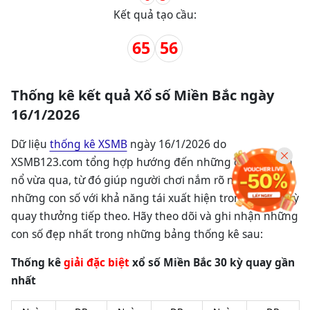
Kết quả tạo cầu:
65
56
Thống kê kết quả Xổ số Miền Bắc ngày
16/1/2026
Dữ liệu
thống kê XSMB
ngày 16/1/2026 do
XSMB123.com tổng hợp hướng đến những cặp lô tô đã
nổ vừa qua, từ đó giúp người chơi nắm rõ nhanh chóng
những con số với khả năng tái xuất hiện trong những kỳ
quay thưởng tiếp theo. Hãy theo dõi và ghi nhận những
con số đẹp nhất trong những bảng thống kê sau:
Thống kê
giải đặc biệt
xổ số Miền Bắc 30 kỳ quay gần
nhất