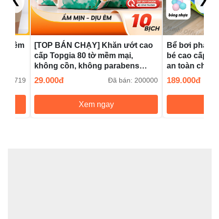
ải Mềm
[TOP BÁN CHẠY] Khăn ướt cao
Bể bơi phao b
Tại
cấp Topgia 80 tờ mềm mại,
bé cao cấp – 
không cồn, không parabens
an toàn cho bé
dành cho mẹ và bé
rãi
29.000đ
189.000đ
bán: 719
Đã bán: 200000
Xem ngay
X