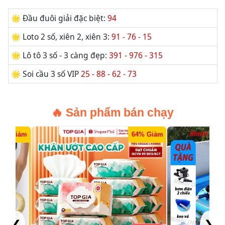
🌟 Đầu đuôi giải đặc biệt:
94
🌟 Loto 2 số, xiên 2, xiên 3:
91 - 76 - 15
🌟 Lô tô 3 số - 3 càng đẹp:
391 - 976 - 315
🌟 Soi cầu 3 số VIP
25 - 88 - 62 - 73
🔥 Sản phẩm bán chạy
6% Giảm
64% Giảm
❮
❯