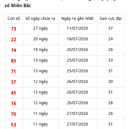
số Miền Bắc
Con số
Số ngày chưa ra
Ngày ra gần nhất
Gan cực đại
73
27 ngày
11/07/2026
37
22
20 ngày
18/07/2026
24
14
18 ngày
20/07/2026
26
85
13 ngày
25/07/2026
33
71
13 ngày
25/07/2026
31
37
12 ngày
26/07/2026
30
45
12 ngày
26/07/2026
31
16
12 ngày
26/07/2026
28
70
11 ngày
27/07/2026
26
53
11 ngày
27/07/2026
31