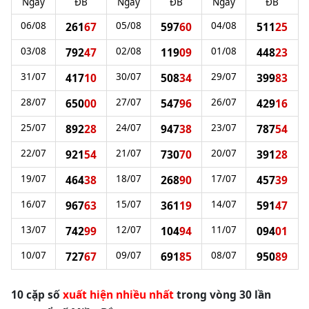
Ngày
ĐB
Ngày
ĐB
Ngày
ĐB
06/08
261
67
05/08
597
60
04/08
511
25
03/08
792
47
02/08
119
09
01/08
448
23
31/07
417
10
30/07
508
34
29/07
399
83
28/07
650
00
27/07
547
96
26/07
429
16
25/07
892
28
24/07
947
38
23/07
787
54
22/07
921
54
21/07
730
70
20/07
391
28
19/07
464
38
18/07
268
90
17/07
457
39
16/07
967
63
15/07
361
19
14/07
591
47
13/07
742
99
12/07
104
94
11/07
094
01
10/07
727
67
09/07
691
85
08/07
950
89
10 cặp số
xuất hiện nhiều nhất
trong vòng 30 lần