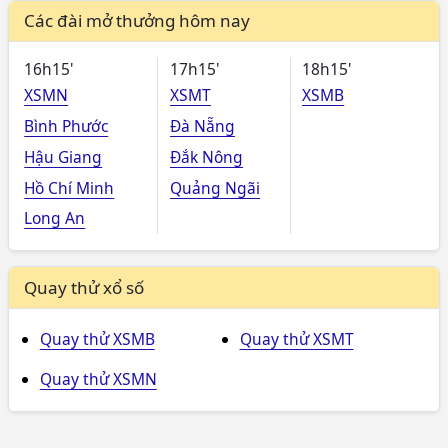
Các đài mở thưởng hôm nay
16h15'
17h15'
18h15'
XSMN
XSMT
XSMB
Bình Phước
Đà Nẵng
Hậu Giang
Đắk Nông
Hồ Chí Minh
Quảng Ngãi
Long An
Quay thử xổ số
Quay thử XSMB
Quay thử XSMT
Quay thử XSMN