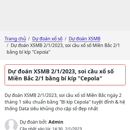
Trang chủ
Dự đoán xổ số
Dự đoán XSMB
Dự đoán XSMB 2/1/2023, soi cầu xổ số Miền Bắc 2/1
bằng bí kíp "Cepola"
Dự đoán XSMB 2/1/2023, soi cầu xổ số
Miền Bắc 2/1 bằng bí kíp "Cepola"
Dự đoán XSMB 2/1/2023, soi cầu xổ số Miền Bắc ngày 2
tháng 1 siêu chuẩn bằng "Bí kíp Cepola" tuyệt đỉnh & hệ
thống Data siêu khủng cho cặp số đẹp nhất
Dự đoán bởi:
Admin
Cập nhật vào lúc 14:30, 2/1/2023