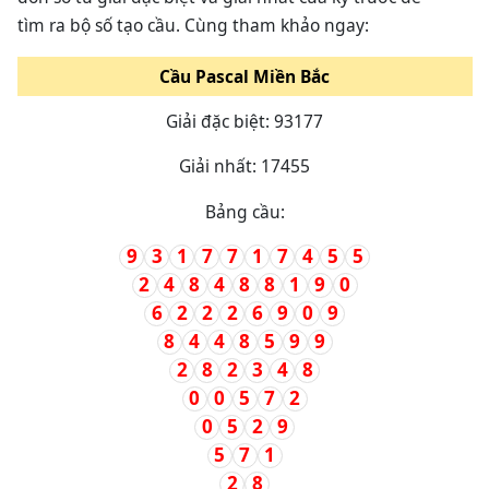
tìm ra bộ số tạo cầu. Cùng tham khảo ngay:
Cầu Pascal Miền Bắc
Giải đặc biệt:
93177
Giải nhất:
17455
Bảng cầu:
9
3
1
7
7
1
7
4
5
5
2
4
8
4
8
8
1
9
0
6
2
2
2
6
9
0
9
8
4
4
8
5
9
9
2
8
2
3
4
8
0
0
5
7
2
0
5
2
9
5
7
1
2
8