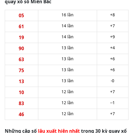
quay xổ số Miền Bắc
05
16 lần
+8
61
14 lần
+7
19
14 lần
+9
90
13 lần
+4
63
13 lần
+6
75
13 lần
+6
13
13 lần
-0
10
12 lần
+7
83
12 lần
--1
46
12 lần
+7
Những cặp số
lâu xuất hiện nhất
trong 30 kỳ quay xổ