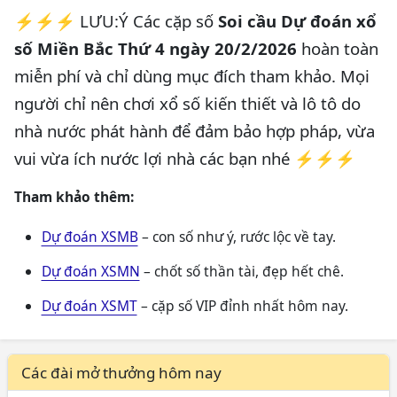
⚡⚡⚡ LƯU:Ý Các cặp số
Soi cầu Dự đoán xổ
số Miền Bắc Thứ 4 ngày 20/2/2026
hoàn toàn
miễn phí và chỉ dùng mục đích tham khảo. Mọi
người chỉ nên chơi xổ số kiến thiết và lô tô do
nhà nước phát hành để đảm bảo hợp pháp, vừa
vui vừa ích nước lợi nhà các bạn nhé ⚡⚡⚡
Tham khảo thêm:
Dự đoán XSMB
– con số như ý, rước lộc về tay.
Dự đoán XSMN
– chốt số thần tài, đẹp hết chê.
Dự đoán XSMT
– cặp số VIP đỉnh nhất hôm nay.
Các đài mở thưởng hôm nay