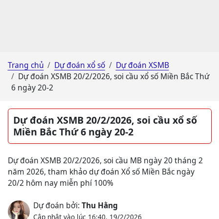
Trang chủ
Dự đoán xổ số
Dự đoán XSMB
Dự đoán XSMB 20/2/2026, soi cầu xổ số Miền Bắc Thứ
6 ngày 20-2
Dự đoán XSMB 20/2/2026, soi cầu xổ số
Miền Bắc Thứ 6 ngày 20-2
Dự đoán XSMB 20/2/2026, soi cầu MB ngày 20 tháng 2
năm 2026, tham khảo dự đoán Xổ số Miền Bắc ngày
20/2 hôm nay miễn phí 100%
Dự đoán bởi:
Thu Hằng
Cập nhật vào lúc 16:40, 19/2/2026