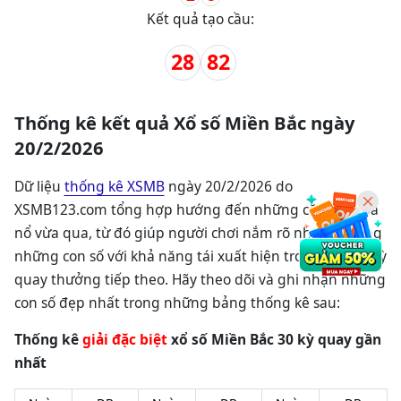
Kết quả tạo cầu:
28
82
Thống kê kết quả Xổ số Miền Bắc ngày
20/2/2026
Dữ liệu
thống kê XSMB
ngày 20/2/2026 do
XSMB123.com tổng hợp hướng đến những cặp lô tô đã
nổ vừa qua, từ đó giúp người chơi nắm rõ nhanh chóng
những con số với khả năng tái xuất hiện trong những kỳ
quay thưởng tiếp theo. Hãy theo dõi và ghi nhận những
con số đẹp nhất trong những bảng thống kê sau:
Thống kê
giải đặc biệt
xổ số Miền Bắc 30 kỳ quay gần
nhất