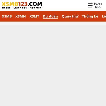
DANH
MỤC
XSMB
XSMN
XSMT
Dự đoán
Quay thử
Thống kê
Lô