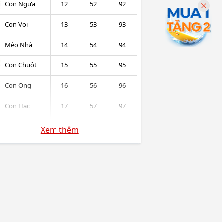
Con Ngựa
12
52
92
Con Voi
13
53
93
Mèo Nhà
14
54
94
Con Chuột
15
55
95
Con Ong
16
56
96
Con Hạc
17
57
97
Mèo Rừng
18
58
98
Xem thêm
Con Bướm
19
59
99
Con Rết
19
60
Cô Gái
21
61
Bồ Câu
22
62