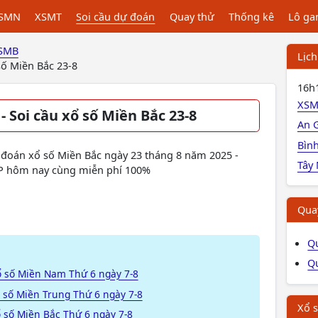
SMN
XSMT
Soi cầu dự đoán
Quay thử
Thống kê
Lô ga
XSMB
Lịc
số Miền Bắc 23-8
16h
XS
 Soi cầu xổ số Miền Bắc 23-8
An 
Bìn
 đoán xổ số Miền Bắc ngày 23 tháng 8 năm 2025 -
Tây
IP hôm nay cùng miễn phí 100%
Qua
Q
Q
ổ số Miền Nam Thứ 6 ngày 7-8
 số Miền Trung Thứ 6 ngày 7-8
Xổ 
 số Miền Bắc Thứ 6 ngày 7-8