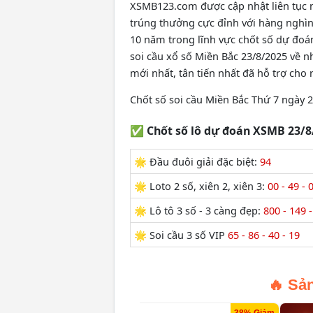
XSMB123.com được cập nhật liên tục m
trúng thưởng cực đỉnh với hàng nghìn
10 năm trong lĩnh vực chốt số dự đoá
soi cầu xổ số Miền Bắc 23/8/2025 về 
mới nhất, tân tiến nhất đã hỗ trợ ch
Chốt số soi cầu Miền Bắc Thứ 7 ngày 
✅ Chốt số lô dự đoán XSMB 23/8
🌟 Đầu đuôi giải đặc biệt:
94
🌟 Loto 2 số, xiên 2, xiên 3:
00 - 49 - 
🌟 Lô tô 3 số - 3 càng đẹp:
800 - 149 
🌟 Soi cầu 3 số VIP
65 - 86 - 40 - 19
🔥 Sả