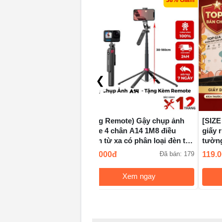
43% Giảm
38% Giảm
❮
3 tầng
(Tặng Remote) Gậy chụp ảnh
[SIZE TO BẢN C
 dày, bền
Selfie 4 chân A14 1M8 điều
giấy rút TOPGIA 
giữ hơi
khiển từ xa có phân loại đèn trợ
tường tiện lợi s
sáng Tripod chụp ảnh SPO1
mịn
155.000đ
119.000đ
Đã bán: 8000
Đã bán: 179
Xem ngay
Xem n