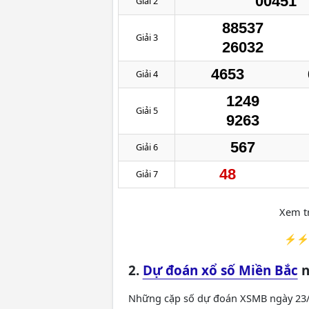
00451
Giải 2
88537
Giải 3
26032
4653
Giải 4
1249
Giải 5
9263
567
Giải 6
48
Giải 7
Xem tr
⚡
2.
Dự đoán xổ số Miền Bắc
n
Những cặp số dự đoán XSMB ngày 23/8