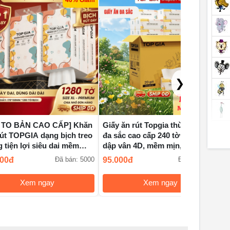
40% Giảm
48% Giảm
❯
AO CẤP] Khăn
Giấy ăn rút Topgia thùng 20 gói
dạng bịch treo
đa sắc cao cấp 240 tờ 4 lớp,
iêu dai mềm
dập vân 4D, mềm mịn, thấm hút
tốt
95.000đ
Đã bán: 5000
Đã bán: 2025
gay
Xem ngay