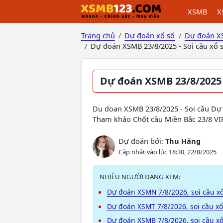
XSMB
X
Trang chủ
Dự đoán xổ số
Dự đoán 
Dự đoán XSMB 23/8/2025 - Soi cầu xổ 
Dự đoán XSMB 23/8/2025 -
Du doan XSMB 23/8/2025 - Soi cầu Dự
Tham khảo Chốt cầu Miền Bắc 23/8 V
Dự đoán bởi:
Thu Hằng
Cập nhật vào lúc 18:30, 22/8/2025
NHIỀU NGƯỜI ĐANG XEM:
Dự đoán XSMN 7/8/2026, soi cầu x
Dự đoán XSMT 7/8/2026, soi cầu xổ
Dự đoán XSMB 7/8/2026, soi cầu xổ