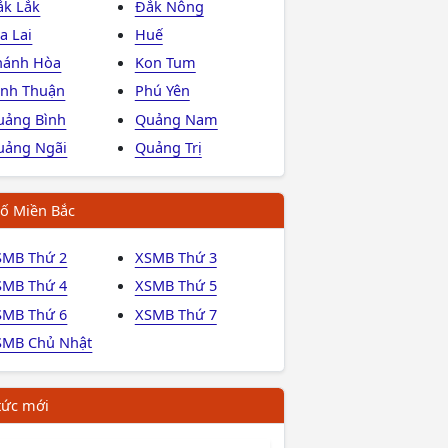
ắk Lắk
Đắk Nông
a Lai
Huế
hánh Hòa
Kon Tum
inh Thuận
Phú Yên
uảng Bình
Quảng Nam
uảng Ngãi
Quảng Trị
số Miền Bắc
SMB Thứ 2
XSMB Thứ 3
SMB Thứ 4
XSMB Thứ 5
SMB Thứ 6
XSMB Thứ 7
SMB Chủ Nhật
tức mới