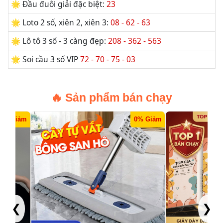
🌟 Đầu đuôi giải đặc biệt:
23
🌟 Loto 2 số, xiên 2, xiên 3:
08 - 62 - 63
🌟 Lô tô 3 số - 3 càng đẹp:
208 - 362 - 563
🌟 Soi cầu 3 số VIP
72 - 70 - 75 - 03
🔥 Sản phẩm bán chạy
0% Giảm
0% Giảm
❮
❯