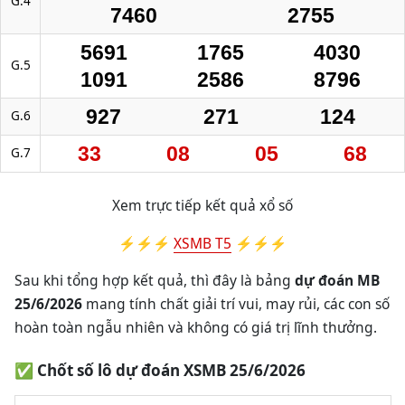
G.4
7460
2755
5691
1765
4030
G.5
1091
2586
8796
927
271
124
G.6
33
08
05
68
G.7
Xem trực tiếp kết quả xổ số
⚡⚡⚡
XSMB T5
⚡⚡⚡
Sau khi tổng hợp kết quả, thì đây là bảng
dự đoán MB
25/6/2026
mang tính chất giải trí vui, may rủi, các con số
hoàn toàn ngẫu nhiên và không có giá trị lĩnh thưởng.
✅ Chốt số lô dự đoán XSMB 25/6/2026