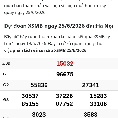
giúp bạn tham khảo và chọn số hiệu quả hơn cho kỳ
quay ngày 25/6/2026.
Dự đoán XSMB ngày 25/6/2026 đài:Hà Nội
Bây giờ hãy cùng tham khảo lại bảng kết quả XSMB kỳ
trước ngày 18/6/2026. Đây là cở sở quan trọng cho
việc
phân tích và soi cầu XSMB 25/6/2026
:
15032
G.ĐB
96675
G.1
55836
27341
G.2
30537
37226
15283
G.3
85155
07752
33106
3023
3583