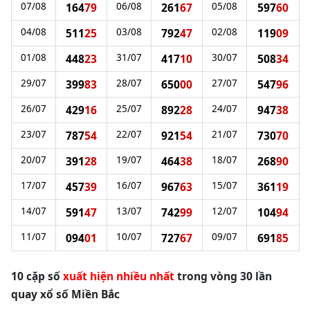
07/08
164
79
06/08
261
67
05/08
597
60
04/08
511
25
03/08
792
47
02/08
119
09
01/08
448
23
31/07
417
10
30/07
508
34
29/07
399
83
28/07
650
00
27/07
547
96
26/07
429
16
25/07
892
28
24/07
947
38
23/07
787
54
22/07
921
54
21/07
730
70
20/07
391
28
19/07
464
38
18/07
268
90
17/07
457
39
16/07
967
63
15/07
361
19
14/07
591
47
13/07
742
99
12/07
104
94
11/07
094
01
10/07
727
67
09/07
691
85
10 cặp số
xuất hiện nhiều nhất
trong vòng 30 lần
quay xổ số Miền Bắc