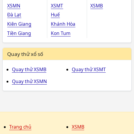
XSMN
XSMT
XSMB
Đà Lạt
Huế
Kiên Giang
Khánh Hòa
Tiền Giang
Kon Tum
Quay thử xổ số
Quay thử XSMB
Quay thử XSMT
Quay thử XSMN
Trang chủ
XSMB