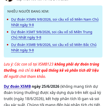
NHIỀU NGƯỜI ĐANG XEM:
Dự đoán XSMN 9/8/2026, soi cầu xổ số Miền Nam Chủ
Nhật ngày 9-8
Dự đoán XSMT 9/8/2026, soi cầu xổ số Miền Trung
Chủ Nhật ngày 9-8
Dự đoán XSMB 9/8/2026, soi cầu xổ số Miền Bắc Chủ
Nhật ngày 9-8
Lưu ý: Các con số tại XSMB123
không phải dự đoán trúng
thưởng
, mà chỉ là
kết quả thống kê và phân tích dữ liệu
để người chơi tham khảo.
Dự đoán XSMB
ngày 25/6/2026
(không mang tính dự
đoán trúng thưởng) được xây dựng dựa trên kết quả kỳ
trước (ngày 18/6/2026), kết hợp phân tích lô gan và soi
cầu xác suất. Chúng tôi mang đến bài phân tích chi tiết,