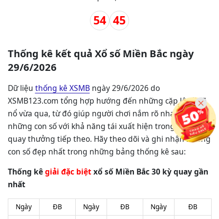
54
45
Thống kê kết quả Xổ số Miền Bắc ngày
29/6/2026
Dữ liệu
thống kê XSMB
ngày 29/6/2026 do
XSMB123.com tổng hợp hướng đến những cặp lô tô đã
nổ vừa qua, từ đó giúp người chơi nắm rõ nhanh chóng
những con số với khả năng tái xuất hiện trong những kỳ
quay thưởng tiếp theo. Hãy theo dõi và ghi nhận những
con số đẹp nhất trong những bảng thống kê sau:
Thống kê
giải đặc biệt
xổ số Miền Bắc 30 kỳ quay gần
nhất
Ngày
ĐB
Ngày
ĐB
Ngày
ĐB