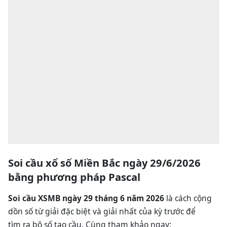
Soi cầu xổ số Miền Bắc ngày 29/6/2026
bằng phương pháp Pascal
Soi cầu XSMB ngày 29 tháng 6 năm 2026
là cách cộng
dồn số từ giải đặc biệt và giải nhất của kỳ trước để
tìm ra bộ số tạo cầu. Cùng tham khảo ngay: