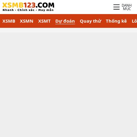
DANH
MỤC
XSMB
XSMN
XSMT
Dự đoán
Quay thử
Thống kê
Lô