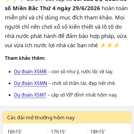
số Miền Bắc Thứ 4 ngày 29/6/2026
hoàn toàn
miễn phí và chỉ dùng mục đích tham khảo. Mọi
người chỉ nên chơi xổ số kiến thiết và lô tô do
nhà nước phát hành để đảm bảo hợp pháp, vừa
vui vừa ích nước lợi nhà các bạn nhé ⚡⚡⚡
Tham khảo thêm:
Dự đoán XSMB
– con số như ý, rước lộc về tay.
Dự đoán XSMN
– chốt số thần tài, đẹp hết chê.
Dự đoán XSMT
– cặp số VIP đỉnh nhất hôm nay.
Các đài mở thưởng hôm nay
16h15'
17h15'
18h15'