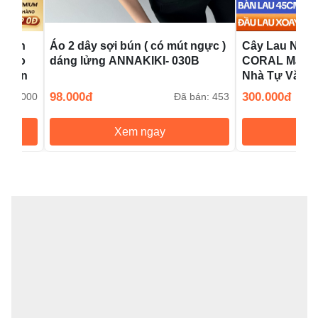
Khăn
Áo 2 dây sợi bún ( có mút ngực )
Cây Lau Nhà 
 treo
dáng lửng ANNAKIKI- 030B
CORAL Mã KT
ềm mịn
Nhà Tự Vắt T
360 Độ, 2 Bô
98.000đ
300.000đ
án: 5000
Đã bán: 453
Xem ngay
X