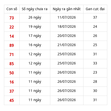
Con số
Số ngày chưa ra
Ngày ra gần nhất
Gan cực đại
73
26 ngày
11/07/2026
37
22
19 ngày
18/07/2026
24
14
17 ngày
20/07/2026
26
89
16 ngày
21/07/2026
25
71
12 ngày
25/07/2026
31
85
12 ngày
25/07/2026
33
50
11 ngày
26/07/2026
23
16
11 ngày
26/07/2026
28
37
11 ngày
26/07/2026
30
45
11 ngày
26/07/2026
31