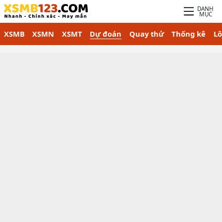
DANH
MỤC
XSMB
XSMN
XSMT
Dự đoán
Quay thử
Thống kê
Lô