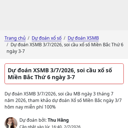
Trang chủ
Dự đoán xổ số
Dự đoán XSMB
Dự đoán XSMB 3/7/2026, soi cầu xổ số Miền Bắc Thứ 6
ngày 3-7
Dự đoán XSMB 3/7/2026, soi cầu xổ số
Miền Bắc Thứ 6 ngày 3-7
Dự đoán XSMB 3/7/2026, soi cầu MB ngày 3 tháng 7
năm 2026, tham khảo dự đoán Xổ số Miền Bắc ngày 3/7
hôm nay miễn phí 100%
Dự đoán bởi:
Thu Hằng
Cập nhật vào lúc 16:40, 2/7/2026