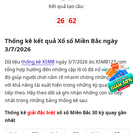
Kết quả tạo cầu:
26
62
Thống kê kết quả Xổ số Miền Bắc ngày
3/7/2026
Dữ liệu
thống kê XSMB
ngày 3/7/2026 do XSMB123.com
tổng hợp hướng đến những cặp lô tô đã nổ vừa qua, từ
đó giúp người chơi nắm rõ nhanh chóng những con số
với khả năng tái xuất hiện trong những kỳ quay thưởng
tiếp theo. Hãy theo dõi và ghi nhận những con số đẹp
nhất trong những bảng thống kê sau:
Thống kê
giải đặc biệt
xổ số Miền Bắc 30 kỳ quay gần
nhất