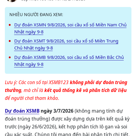
NHIỀU NGƯỜI ĐANG XEM:
Dự đoán XSMN 9/8/2026, soi cầu xổ số Miền Nam Chủ
Nhật ngày 9-8
Dự đoán XSMT 9/8/2026, soi cầu xổ số Miền Trung
Chủ Nhật ngày 9-8
Dự đoán XSMB 9/8/2026, soi cầu xổ số Miền Bắc Chủ
Nhật ngày 9-8
Lưu ý: Các con số tại XSMB123
không phải dự đoán trúng
thưởng
, mà chỉ là
kết quả thống kê và phân tích dữ liệu
để người chơi tham khảo.
Dự đoán XSMB
ngày 3/7/2026
(không mang tính dự
đoán trúng thưởng) được xây dựng dựa trên kết quả kỳ
trước (ngày 26/6/2026), kết hợp phân tích lô gan và soi
cầu xác suất. Chúng tôi mang đến bài phân tích chi tiết,