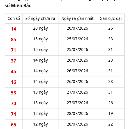
số Miền Bắc
Con số
Số ngày chưa ra
Ngày ra gần nhất
Gan cực đại
14
20 ngày
20/07/2026
26
85
15 ngày
25/07/2026
33
71
15 ngày
25/07/2026
31
37
14 ngày
26/07/2026
23
45
14 ngày
26/07/2026
31
16
14 ngày
26/07/2026
28
53
13 ngày
27/07/2026
31
70
13 ngày
27/07/2026
26
74
12 ngày
28/07/2026
19
65
12 ngày
28/07/2026
22