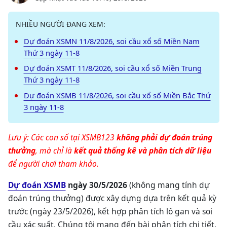
NHIỀU NGƯỜI ĐANG XEM:
Dự đoán XSMN 11/8/2026, soi cầu xổ số Miền Nam
Thứ 3 ngày 11-8
Dự đoán XSMT 11/8/2026, soi cầu xổ số Miền Trung
Thứ 3 ngày 11-8
Dự đoán XSMB 11/8/2026, soi cầu xổ số Miền Bắc Thứ
3 ngày 11-8
Lưu ý: Các con số tại XSMB123
không phải dự đoán trúng
thưởng
, mà chỉ là
kết quả thống kê và phân tích dữ liệu
để người chơi tham khảo.
Dự đoán XSMB
ngày 30/5/2026
(không mang tính dự
đoán trúng thưởng) được xây dựng dựa trên kết quả kỳ
trước (ngày 23/5/2026), kết hợp phân tích lô gan và soi
cầu xác suất. Chúng tôi mang đến bài phân tích chi tiết,