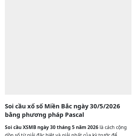
Soi cầu xổ số Miền Bắc ngày 30/5/2026
bằng phương pháp Pascal
Soi cầu XSMB ngày 30 tháng 5 năm 2026
là cách cộng
dồn số từ giải đặc biệt và giải nhất của kỳ trước để