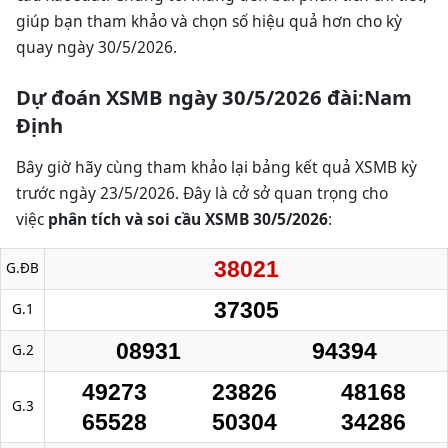
giúp bạn tham khảo và chọn số hiệu quả hơn cho kỳ
quay ngày 30/5/2026.
Dự đoán XSMB ngày 30/5/2026 đài:Nam
Định
Bây giờ hãy cùng tham khảo lại bảng kết quả XSMB kỳ
trước ngày 23/5/2026. Đây là cở sở quan trọng cho
việc
phân tích và soi cầu XSMB 30/5/2026
:
38021
G.ĐB
37305
G.1
08931
94394
G.2
49273
23826
48168
G.3
65528
50304
34286