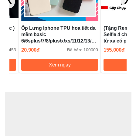
Ốp Lưng Iphone TPU hoa tiết da
(Tặng Remote
0B
mềm basic
Selfie 4 chân
6/6splus/7/8/plus/x/xs/11/12/13/14/15/16/pro/max/
từ xa có phân 
-Awifi Case A3-7
Tripod chụp 
20.900đ
155.000đ
bán: 453
Đã bán: 100000
Xem ngay
X