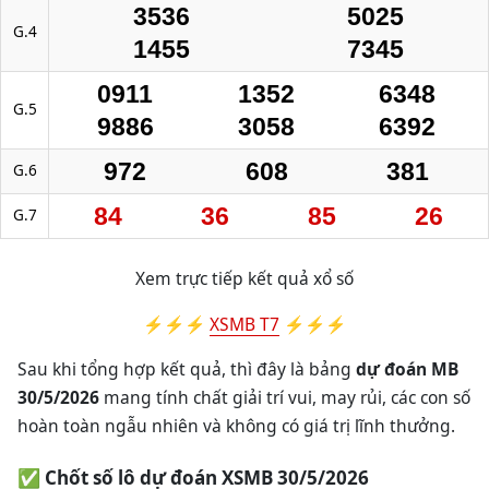
3536
5025
G.4
1455
7345
0911
1352
6348
G.5
9886
3058
6392
972
608
381
G.6
84
36
85
26
G.7
Xem trực tiếp kết quả xổ số
⚡⚡⚡
XSMB T7
⚡⚡⚡
Sau khi tổng hợp kết quả, thì đây là bảng
dự đoán MB
30/5/2026
mang tính chất giải trí vui, may rủi, các con số
hoàn toàn ngẫu nhiên và không có giá trị lĩnh thưởng.
✅ Chốt số lô dự đoán XSMB 30/5/2026