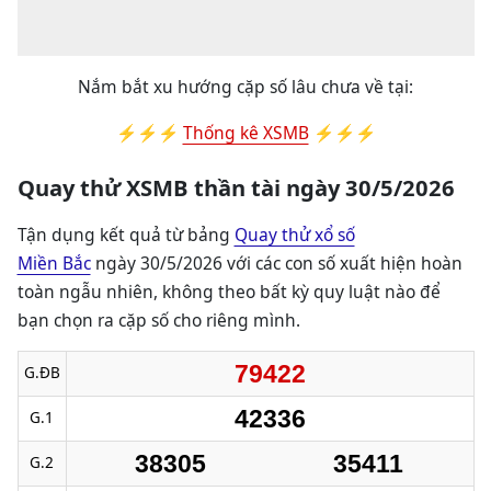
Nắm bắt xu hướng cặp số lâu chưa về tại:
⚡⚡⚡
Thống kê XSMB
⚡⚡⚡
Quay thử XSMB thần tài ngày 30/5/2026
Tận dụng kết quả từ bảng
Quay thử xổ số
Miền Bắc
ngày 30/5/2026 với các con số xuất hiện hoàn
toàn ngẫu nhiên, không theo bất kỳ quy luật nào để
bạn chọn ra cặp số cho riêng mình.
79422
G.ĐB
42336
G.1
38305
35411
G.2