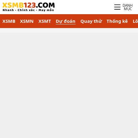
DANH
MỤC
XSMB
XSMN
XSMT
Dự đoán
Quay thử
Thống kê
Lô