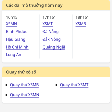
Các đài mở thưởng hôm nay
16h15'
17h15'
18h15'
XSMN
XSMT
XSMB
Bình Phước
Đà Nẵng
Hậu Giang
Đắk Nông
Hồ Chí Minh
Quảng Ngãi
Long An
Quay thử xổ số
Quay thử XSMB
Quay thử XSMT
Quay thử XSMN