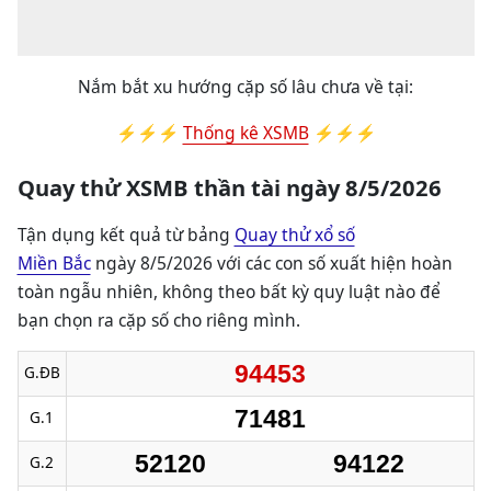
Nắm bắt xu hướng cặp số lâu chưa về tại:
⚡⚡⚡
Thống kê XSMB
⚡⚡⚡
Quay thử XSMB thần tài ngày 8/5/2026
Tận dụng kết quả từ bảng
Quay thử xổ số
Miền Bắc
ngày 8/5/2026 với các con số xuất hiện hoàn
toàn ngẫu nhiên, không theo bất kỳ quy luật nào để
bạn chọn ra cặp số cho riêng mình.
94453
G.ĐB
71481
G.1
52120
94122
G.2