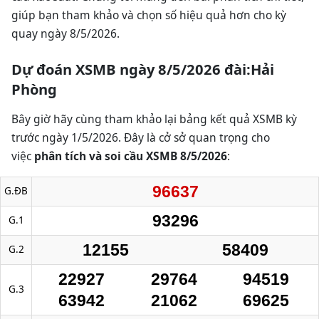
giúp bạn tham khảo và chọn số hiệu quả hơn cho kỳ
quay ngày 8/5/2026.
Dự đoán XSMB ngày 8/5/2026 đài:Hải
Phòng
Bây giờ hãy cùng tham khảo lại bảng kết quả XSMB kỳ
trước ngày 1/5/2026. Đây là cở sở quan trọng cho
việc
phân tích và soi cầu XSMB 8/5/2026
:
96637
G.ĐB
93296
G.1
12155
58409
G.2
22927
29764
94519
G.3
63942
21062
69625