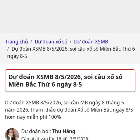
Trang chủ
Dự đoán xổ số
Dự đoán XSMB
Dự đoán XSMB 8/5/2026, soi cầu xổ số Miền Bắc Thứ 6
ngày 8-5
Dự đoán XSMB 8/5/2026, soi cầu xổ số
Miền Bắc Thứ 6 ngày 8-5
Dự đoán XSMB 8/5/2026, soi cầu MB ngày 8 tháng 5
năm 2026, tham khảo dự đoán Xổ số Miền Bắc ngày 8/5
hôm nay miễn phí 100%
Dự đoán bởi:
Thu Hằng
Cập nhật vào lúc 16:40, 7/5/2026