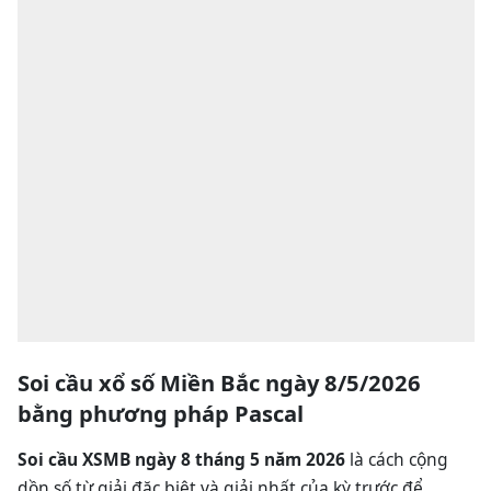
Soi cầu xổ số Miền Bắc ngày 8/5/2026
bằng phương pháp Pascal
Soi cầu XSMB ngày 8 tháng 5 năm 2026
là cách cộng
dồn số từ giải đặc biệt và giải nhất của kỳ trước để