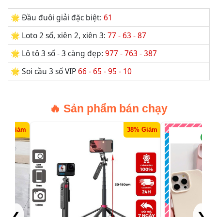
🌟 Đầu đuôi giải đặc biệt:
61
🌟 Loto 2 số, xiên 2, xiên 3:
77 - 63 - 87
🌟 Lô tô 3 số - 3 càng đẹp:
977 - 763 - 387
🌟 Soi cầu 3 số VIP
66 - 65 - 95 - 10
🔥 Sản phẩm bán chạy
0% Giảm
38% Giảm
❮
❯