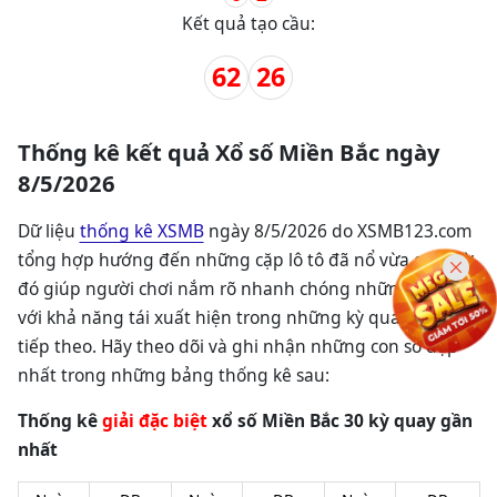
Kết quả tạo cầu:
62
26
Thống kê kết quả Xổ số Miền Bắc ngày
8/5/2026
Dữ liệu
thống kê XSMB
ngày 8/5/2026 do XSMB123.com
tổng hợp hướng đến những cặp lô tô đã nổ vừa qua, từ
đó giúp người chơi nắm rõ nhanh chóng những con số
với khả năng tái xuất hiện trong những kỳ quay thưởng
tiếp theo. Hãy theo dõi và ghi nhận những con số đẹp
nhất trong những bảng thống kê sau:
Thống kê
giải đặc biệt
xổ số Miền Bắc 30 kỳ quay gần
nhất