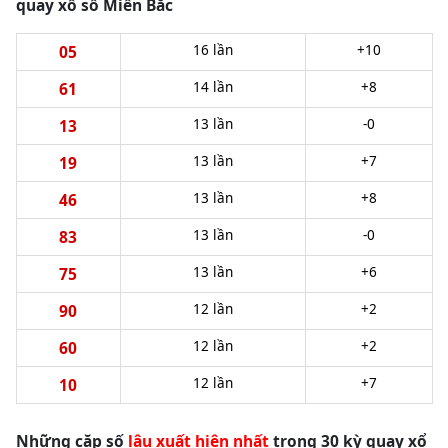
quay xổ số Miền Bắc
05
16 lần
+10
61
14 lần
+8
13
13 lần
-0
19
13 lần
+7
46
13 lần
+8
83
13 lần
-0
75
13 lần
+6
90
12 lần
+2
60
12 lần
+2
10
12 lần
+7
Những cặp số
lâu xuất hiện nhất
trong 30 kỳ quay xổ