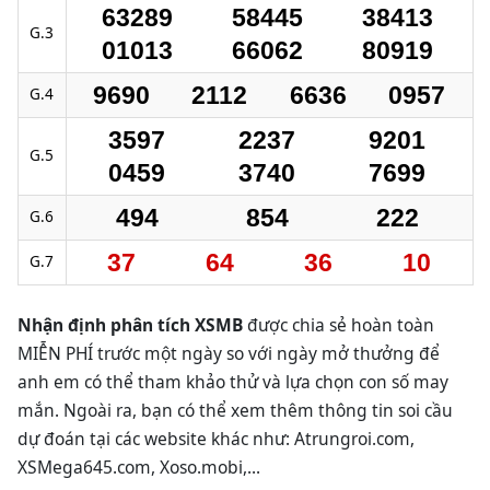
63289
58445
38413
G.3
01013
66062
80919
9690
2112
6636
0957
G.4
3597
2237
9201
G.5
0459
3740
7699
494
854
222
G.6
37
64
36
10
G.7
Nhận định phân tích XSMB
được chia sẻ hoàn toàn
MIỄN PHÍ trước một ngày so với ngày mở thưởng để
anh em có thể tham khảo thử và lựa chọn con số may
mắn. Ngoài ra, bạn có thể xem thêm thông tin soi cầu
dự đoán tại các website khác như: Atrungroi.com,
XSMega645.com, Xoso.mobi,...