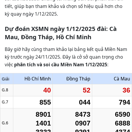
tiết, giúp bạn tham khảo và chọn số hiệu quả hơn cho
kỳ quay ngày 1/12/2025.
Dự đoán XSMN ngày 1/12/2025 đài: Cà
Mau, Đồng Tháp, Hồ Chí Minh
Bây giờ hãy cùng tham khảo lại bảng kết quả Miền Nam
kỳ trước ngày 24/11/2025. Đây là cở sở quan trọng cho
việc
phân tích và soi cầu Miền Nam 1/12/2025
:
Hồ Chí Minh
Đồng Tháp
Cà Mau
Giải
40
52
36
G.8
855
044
794
G.7
8901
8473
6590
1401
0907
6888
G.6
3332
9291
4374