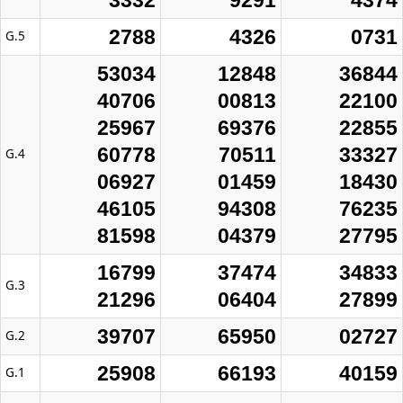
2788
4326
0731
G.5
53034
12848
36844
40706
00813
22100
25967
69376
22855
60778
70511
33327
G.4
06927
01459
18430
46105
94308
76235
81598
04379
27795
16799
37474
34833
G.3
21296
06404
27899
39707
65950
02727
G.2
25908
66193
40159
G.1