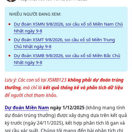
NHIỀU NGƯỜI ĐANG XEM:
Dự đoán XSMN 9/8/2026, soi cầu xổ số Miền Nam Chủ
Nhật ngày 9-8
Dự đoán XSMT 9/8/2026, soi cầu xổ số Miền Trung
Chủ Nhật ngày 9-8
Dự đoán XSMB 9/8/2026, soi cầu xổ số Miền Bắc Chủ
Nhật ngày 9-8
Lưu ý: Các con số tại XSMB123
không phải dự đoán trúng
thưởng
, mà chỉ là
kết quả thống kê và phân tích dữ liệu
để người chơi tham khảo.
Dự đoán Miền Nam
ngày 1/12/2025
(không mang tính
dự đoán trúng thưởng) được xây dựng dựa trên kết quả
kỳ trước (ngày 24/11/2025), kết hợp phân tích lô gan và
soi cầu xác suất. Chúng tôi mang đến bài phân tích chi