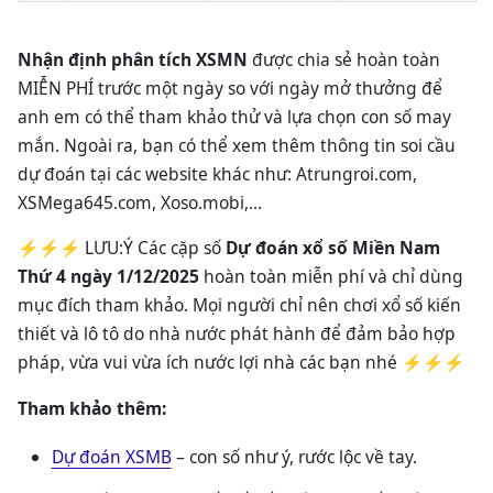
Nhận định phân tích XSMN
được chia sẻ hoàn toàn
MIỄN PHÍ trước một ngày so với ngày mở thưởng để
anh em có thể tham khảo thử và lựa chọn con số may
mắn. Ngoài ra, bạn có thể xem thêm thông tin soi cầu
dự đoán tại các website khác như: Atrungroi.com,
XSMega645.com, Xoso.mobi,...
⚡⚡⚡ LƯU:Ý Các cặp số
Dự đoán xổ số Miền Nam
Thứ 4 ngày 1/12/2025
hoàn toàn miễn phí và chỉ dùng
mục đích tham khảo. Mọi người chỉ nên chơi xổ số kiến
thiết và lô tô do nhà nước phát hành để đảm bảo hợp
pháp, vừa vui vừa ích nước lợi nhà các bạn nhé ⚡⚡⚡
Tham khảo thêm:
Dự đoán XSMB
– con số như ý, rước lộc về tay.