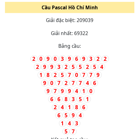
Cầu Pascal Hồ Chí Minh
Giải đặc biệt:
209039
Giải nhất:
69322
Bảng cầu:
2
0
9
0
3
9
6
9
3
2
2
2
9
9
3
2
5
5
2
5
4
1
8
2
5
7
0
7
7
9
9
0
7
2
7
7
4
6
9
7
9
9
4
1
0
6
6
8
3
5
1
2
4
1
8
6
6
5
9
4
1
4
3
5
7