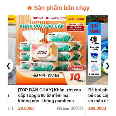
🔥 Sản phẩm bán chạy
0% Giảm
64% Giảm
❮
❯
MOP
[TOP BÁN CHẠY] Khăn ướt cao
Bể bơi phao b
 Lau
cấp Topgia 80 tờ mềm mại,
bé cao cấp – 
oay
không cồn, không parabens
an toàn cho bé
dành cho mẹ và bé
rãi
29.000đ
189.000đ
bán: 541
Đã bán: 200000