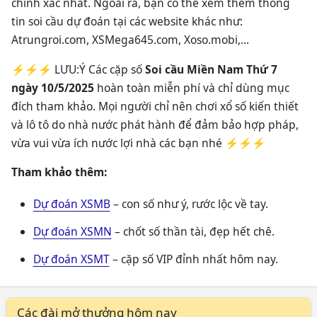
chính xác nhất. Ngoài ra, bạn có thể xem thêm thông
tin soi cầu dự đoán tại các website khác như:
Atrungroi.com, XSMega645.com, Xoso.mobi,...
⚡⚡⚡ LƯU:Ý Các cặp số
Soi cầu Miền Nam Thứ 7
ngày 10/5/2025
hoàn toàn miễn phí và chỉ dùng mục
đích tham khảo. Mọi người chỉ nên chơi xổ số kiến thiết
và lô tô do nhà nước phát hành để đảm bảo hợp pháp,
vừa vui vừa ích nước lợi nhà các bạn nhé ⚡⚡⚡
Tham khảo thêm:
Dự đoán XSMB
– con số như ý, rước lộc về tay.
Dự đoán XSMN
– chốt số thần tài, đẹp hết chê.
Dự đoán XSMT
– cặp số VIP đỉnh nhất hôm nay.
Các đài mở thưởng hôm nay