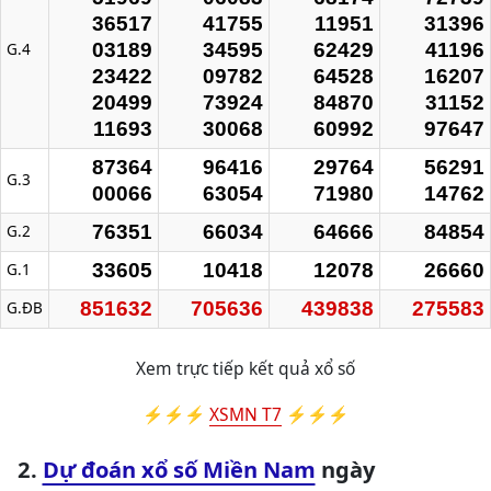
36517
41755
11951
31396
03189
34595
62429
41196
G.4
23422
09782
64528
16207
20499
73924
84870
31152
11693
30068
60992
97647
87364
96416
29764
56291
G.3
00066
63054
71980
14762
76351
66034
64666
84854
G.2
33605
10418
12078
26660
G.1
851632
705636
439838
275583
G.ĐB
Xem trực tiếp kết quả xổ số
⚡⚡⚡
XSMN T7
⚡⚡⚡
2.
Dự đoán xổ số Miền Nam
ngày