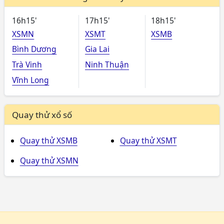
16h15'
17h15'
18h15'
XSMN
XSMT
XSMB
Bình Dương
Gia Lai
Trà Vinh
Ninh Thuận
Vĩnh Long
Quay thử xổ số
Quay thử XSMB
Quay thử XSMT
Quay thử XSMN