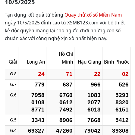
10/5/2025
Tận dụng kết quả từ bảng
Quay thử xổ số Miền Nam
ngày 10/5/2025 đỉnh cao từ XSMB123.com với bộ thiết
kê độc quyền mang lại cho người chơi những con số
chuẩn xác với công nghệ xịn xò nhất hiện nay.
Hồ Chí
Giải
Long An
Minh
Hậu Giang
Bình Phước
24
71
22
02
G.8
779
637
966
526
G.7
7958
6760
1083
5293
G.6
0108
0612
2077
8320
8771
7492
6013
6151
3343
8906
7668
5412
G.5
69327
47260
79042
39308
G.4