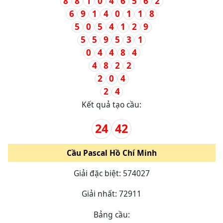
8
8
1
0
4
6
5
6
2
6
9
1
4
0
1
1
8
5
0
5
4
1
2
9
5
5
9
5
3
1
0
4
4
8
4
4
8
2
2
2
0
4
2
4
Kết quả tạo cầu:
24
42
Cầu Pascal Hồ Chí Minh
Giải đặc biệt:
574027
Giải nhất:
72911
Bảng cầu: