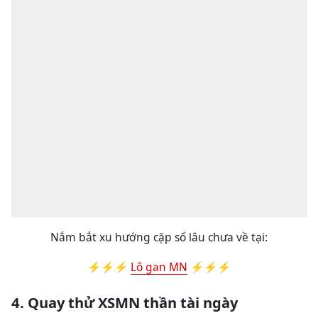
Nắm bắt xu hướng cặp số lâu chưa về tại:
⚡⚡⚡
Lô gan MN
⚡⚡⚡
4. Quay thử XSMN thần tài ngày