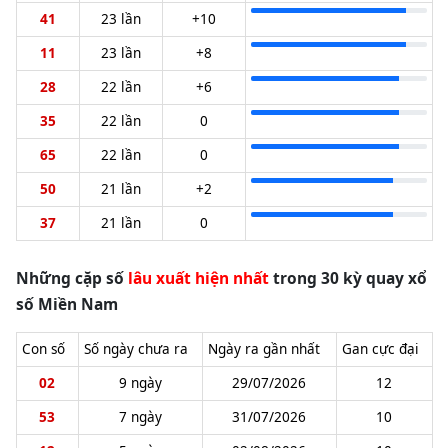
41
23 lần
+10
11
23 lần
+8
28
22 lần
+6
35
22 lần
0
65
22 lần
0
50
21 lần
+2
37
21 lần
0
Những cặp số
lâu xuất hiện nhất
trong 30 kỳ quay xổ
số Miền Nam
Con số
Số ngày chưa ra
Ngày ra gần nhất
Gan cực đại
02
9 ngày
29/07/2026
12
53
7 ngày
31/07/2026
10