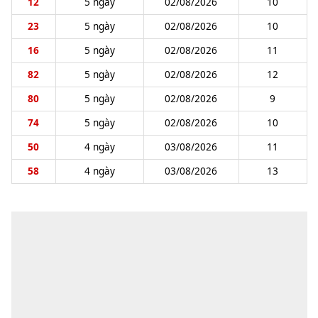
12
5 ngày
02/08/2026
10
23
5 ngày
02/08/2026
10
16
5 ngày
02/08/2026
11
82
5 ngày
02/08/2026
12
80
5 ngày
02/08/2026
9
74
5 ngày
02/08/2026
10
50
4 ngày
03/08/2026
11
58
4 ngày
03/08/2026
13