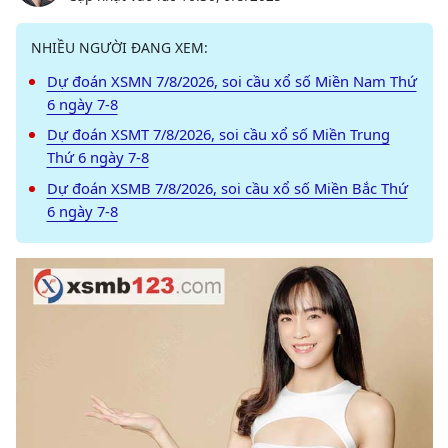
NHIỀU NGƯỜI ĐANG XEM:
Dự đoán XSMN 7/8/2026, soi cầu xổ số Miền Nam Thứ
6 ngày 7-8
Dự đoán XSMT 7/8/2026, soi cầu xổ số Miền Trung
Thứ 6 ngày 7-8
Dự đoán XSMB 7/8/2026, soi cầu xổ số Miền Bắc Thứ
6 ngày 7-8