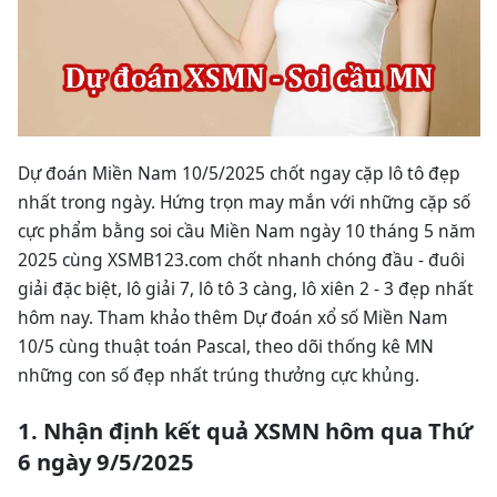
Dự đoán Miền Nam 10/5/2025 chốt ngay cặp lô tô đẹp
nhất trong ngày. Hứng trọn may mắn với những cặp số
cực phẩm bằng soi cầu Miền Nam ngày 10 tháng 5 năm
2025 cùng XSMB123.com chốt nhanh chóng đầu - đuôi
giải đặc biệt, lô giải 7, lô tô 3 càng, lô xiên 2 - 3 đẹp nhất
hôm nay. Tham khảo thêm Dự đoán xổ số Miền Nam
10/5 cùng thuật toán Pascal, theo dõi thống kê MN
những con số đẹp nhất trúng thưởng cực khủng.
1. Nhận định kết quả XSMN hôm qua Thứ
6 ngày 9/5/2025