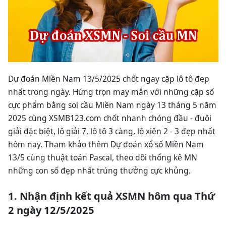
Dự đoán Miền Nam 13/5/2025 chốt ngay cặp lô tô đẹp
nhất trong ngày. Hứng trọn may mắn với những cặp số
cực phẩm bằng soi cầu Miền Nam ngày 13 tháng 5 năm
2025 cùng XSMB123.com chốt nhanh chóng đầu - đuôi
giải đặc biệt, lô giải 7, lô tô 3 càng, lô xiên 2 - 3 đẹp nhất
hôm nay. Tham khảo thêm Dự đoán xổ số Miền Nam
13/5 cùng thuật toán Pascal, theo dõi thống kê MN
những con số đẹp nhất trúng thưởng cực khủng.
1. Nhận định kết quả XSMN hôm qua Thứ
2 ngày 12/5/2025