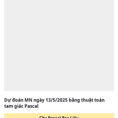
Dự đoán MN ngày 13/5/2025 bằng thuật toán
tam giác Pascal
Cầu Pascal Bạc Liêu