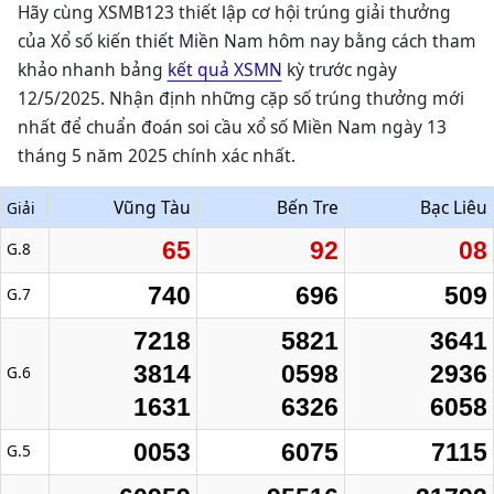
Hãy cùng XSMB123 thiết lập cơ hội trúng giải thưởng
của Xổ số kiến thiết Miền Nam hôm nay bằng cách tham
khảo nhanh bảng
kết quả XSMN
kỳ trước ngày
12/5/2025. Nhận định những cặp số trúng thưởng mới
nhất để chuẩn đoán soi cầu xổ số Miền Nam ngày 13
tháng 5 năm 2025 chính xác nhất.
Vũng Tàu
Bến Tre
Bạc Liêu
Giải
65
92
08
G.8
740
696
509
G.7
7218
5821
3641
3814
0598
2936
G.6
1631
6326
6058
0053
6075
7115
G.5