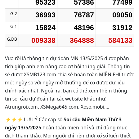
95323
57386
77499
G.2
36993
76787
09050
G.1
15824
48196
31912
G.ĐB
009338
364888
584133
Vừa rồi là thông tin dự đoán MN 13/5/2025 được phân
tích giúp anh em nâng cao cơ hội trúng giải. Thông tin
sẽ được XSMB123.com chia sẻ hoàn toàn MIỄN PHÍ trước
một ngày so với ngày mở thưởng để có được dữ liệu
chính xác nhất. Ngoài ra, bạn có thể xem thêm thông
tin soi cầu dự đoán tại các website khác như:
Atrungroi.com, XSMega645.com, Xoso.mobi,...
⚡⚡⚡ LƯU:Ý Các cặp số
Soi cầu Miền Nam Thứ 3
ngày 13/5/2025
hoàn toàn miễn phí và chỉ dùng mục
đích tham khảo. Mọi người chỉ nên chơi xổ số kiến thiết