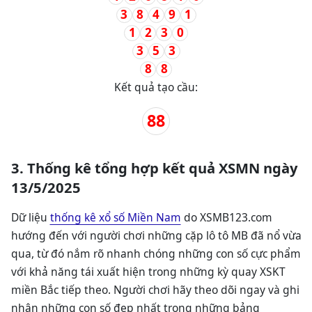
3
8
4
9
1
1
2
3
0
3
5
3
8
8
Kết quả tạo cầu:
88
3. Thống kê tổng hợp kết quả XSMN ngày
13/5/2025
Dữ liệu
thống kê xổ số Miền Nam
do XSMB123.com
hướng đến với người chơi những cặp lô tô MB đã nổ vừa
qua, từ đó nắm rõ nhanh chóng những con số cực phẩm
với khả năng tái xuất hiện trong những kỳ quay XSKT
miền Bắc tiếp theo. Người chơi hãy theo dõi ngay và ghi
nhận những con số đẹp nhất trong những bảng