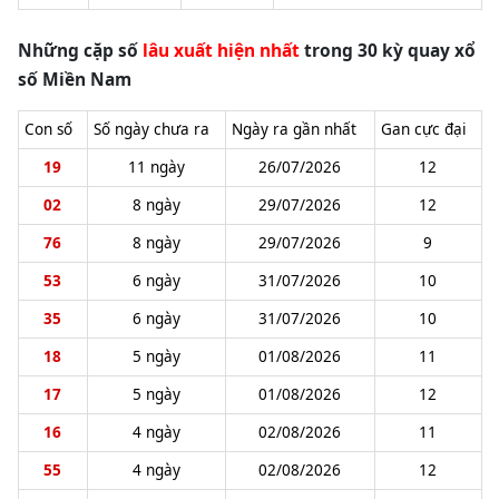
Những cặp số
lâu xuất hiện nhất
trong 30 kỳ quay xổ
số Miền Nam
Con số
Số ngày chưa ra
Ngày ra gần nhất
Gan cực đại
19
11 ngày
26/07/2026
12
02
8 ngày
29/07/2026
12
76
8 ngày
29/07/2026
9
53
6 ngày
31/07/2026
10
35
6 ngày
31/07/2026
10
18
5 ngày
01/08/2026
11
17
5 ngày
01/08/2026
12
16
4 ngày
02/08/2026
11
55
4 ngày
02/08/2026
12