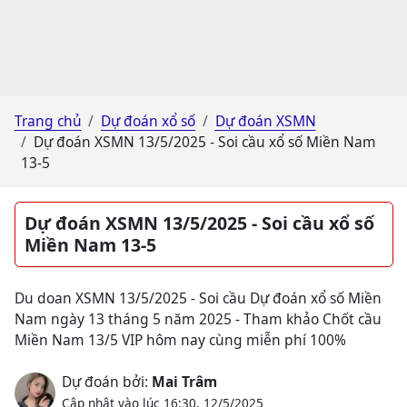
Trang chủ
Dự đoán xổ số
Dự đoán XSMN
Dự đoán XSMN 13/5/2025 - Soi cầu xổ số Miền Nam
13-5
Dự đoán XSMN 13/5/2025 - Soi cầu xổ số
Miền Nam 13-5
Du doan XSMN 13/5/2025 - Soi cầu Dự đoán xổ số Miền
Nam ngày 13 tháng 5 năm 2025 - Tham khảo Chốt cầu
Miền Nam 13/5 VIP hôm nay cùng miễn phí 100%
Dự đoán bởi:
Mai Trâm
Cập nhật vào lúc 16:30, 12/5/2025