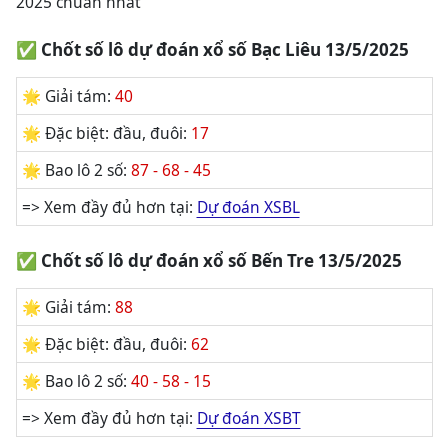
2025 chuẩn nhất
✅ Chốt số lô dự đoán xổ số Bạc Liêu 13/5/2025
🌟 Giải tám:
40
🌟 Đặc biệt: đầu, đuôi:
17
🌟 Bao lô 2 số:
87 - 68 - 45
=> Xem đầy đủ hơn tại:
Dự đoán XSBL
✅ Chốt số lô dự đoán xổ số Bến Tre 13/5/2025
🌟 Giải tám:
88
🌟 Đặc biệt: đầu, đuôi:
62
🌟 Bao lô 2 số:
40 - 58 - 15
=> Xem đầy đủ hơn tại:
Dự đoán XSBT