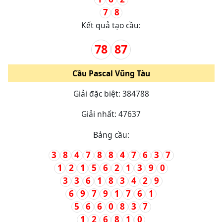
7
8
Kết quả tạo cầu:
78
87
Cầu Pascal Vũng Tàu
Giải đặc biệt:
384788
Giải nhất:
47637
Bảng cầu:
3
8
4
7
8
8
4
7
6
3
7
1
2
1
5
6
2
1
3
9
0
3
3
6
1
8
3
4
2
9
6
9
7
9
1
7
6
1
5
6
6
0
8
3
7
1
2
6
8
1
0