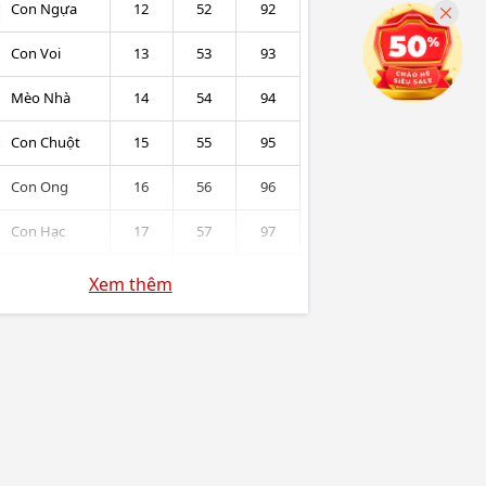
Con Ngựa
12
52
92
Con Voi
13
53
93
Mèo Nhà
14
54
94
Con Chuột
15
55
95
Con Ong
16
56
96
Con Hạc
17
57
97
Mèo Rừng
18
58
98
Xem thêm
Con Bướm
19
59
99
Con Rết
19
60
Cô Gái
21
61
Bồ Câu
22
62