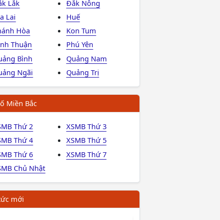
ắk Lắk
Đắk Nông
a Lai
Huế
hánh Hòa
Kon Tum
inh Thuận
Phú Yên
uảng Bình
Quảng Nam
uảng Ngãi
Quảng Trị
số Miền Bắc
SMB Thứ 2
XSMB Thứ 3
SMB Thứ 4
XSMB Thứ 5
SMB Thứ 6
XSMB Thứ 7
SMB Chủ Nhật
tức mới