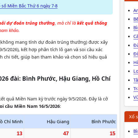
 số Miền Bắc Thứ 6 ngày 7-8
A
Bế
hải dự đoán trúng thưởng
, mà chỉ là
kết quả thống
B
tham khảo.
C
(không mang tính dự đoán trúng thưởng) được xây
Đ
/5/2026), kết hợp phân tích lô gan và soi cầu xác
Đ
h chi tiết, giúp bạn tham khảo và chọn số hiệu quả
H
L
6 đài: Bình Phước, Hậu Giang, Hồ Chí
T
Tr
V
kết quả Miền Nam kỳ trước ngày 9/5/2026. Đây là cở
soi cầu Miền Nam 16/5/2026
:
Xổ 
ồ Chí Minh
Hậu Giang
Bình Phước
B
13
47
15