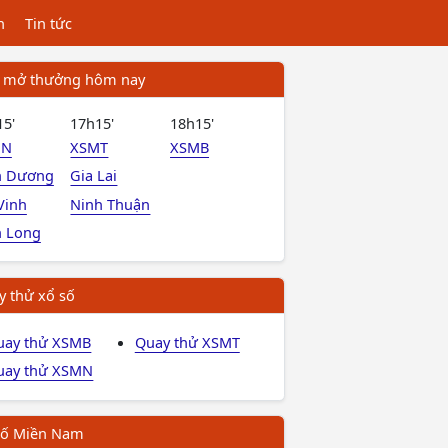
n
Tin tức
h mở thưởng hôm nay
15'
17h15'
18h15'
MN
XSMT
XSMB
h Dương
Gia Lai
Vinh
Ninh Thuận
h Long
y thử xổ số
uay thử XSMB
Quay thử XSMT
uay thử XSMN
số Miền Nam