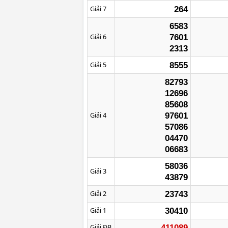
Giải 7
264
6583
Giải 6
7601
2313
Giải 5
8555
82793
12696
85608
Giải 4
97601
57086
04470
06683
58036
Giải 3
43879
Giải 2
23743
Giải 1
30410
Giải ĐB
411089