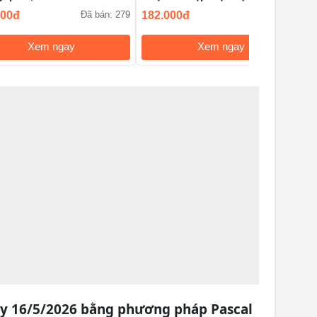
i tiệc bigsize
182.000đ
Đã bán: 279
Đã bán: 496
gay
Xem ngay
ày 16/5/2026 bằng phương pháp Pascal