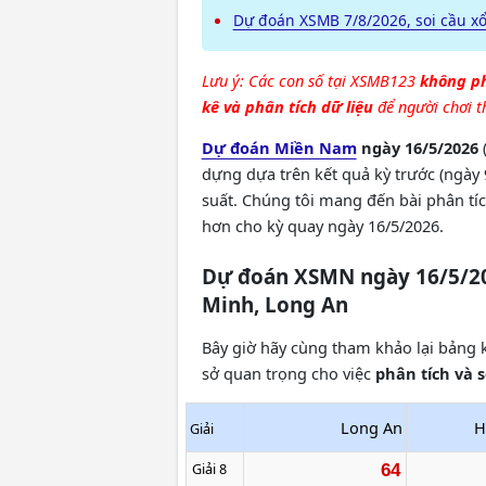
Dự đoán XSMB 7/8/2026, soi cầu xổ
Lưu ý: Các con số tại XSMB123
không p
kê và phân tích dữ liệu
để người chơi 
Dự đoán Miền Nam
ngày 16/5/2026
dựng dựa trên kết quả kỳ trước (ngày 9
suất. Chúng tôi mang đến bài phân tíc
hơn cho kỳ quay ngày 16/5/2026.
Dự đoán XSMN ngày 16/5/202
Minh, Long An
Bây giờ hãy cùng tham khảo lại bảng 
sở quan trọng cho việc
phân tích và 
Long An
H
Giải
Giải 8
64