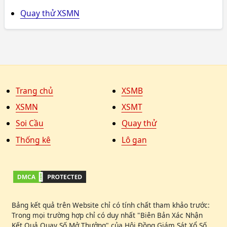
Quay thử XSMN
Trang chủ
XSMB
XSMN
XSMT
Soi Cầu
Quay thử
Thống kê
Lô gan
Bảng kết quả trên Website chỉ có tính chất tham khảo trước:
Trong mọi trường hợp chỉ có duy nhất "Biên Bản Xác Nhận
Kết Quả Quay Số Mở Thưởng" của Hội Đồng Giám Sát Xổ Số