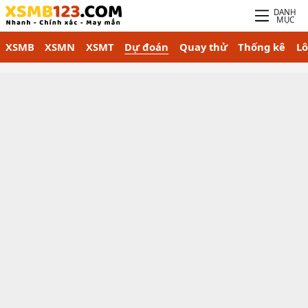
DANH
MỤC
XSMB
XSMN
XSMT
Dự đoán
Quay thử
Thống kê
Lô