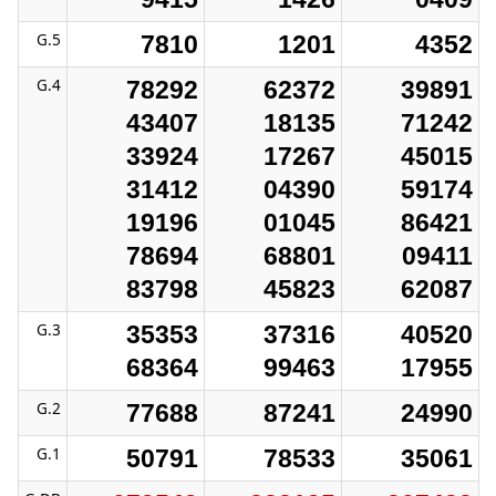
G.5
7810
1201
4352
G.4
78292
62372
39891
43407
18135
71242
33924
17267
45015
31412
04390
59174
19196
01045
86421
78694
68801
09411
83798
45823
62087
G.3
35353
37316
40520
68364
99463
17955
G.2
77688
87241
24990
G.1
50791
78533
35061