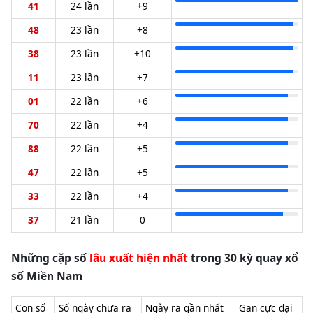
41
24 lần
+9
48
23 lần
+8
38
23 lần
+10
11
23 lần
+7
01
22 lần
+6
70
22 lần
+4
88
22 lần
+5
47
22 lần
+5
33
22 lần
+4
37
21 lần
0
Những cặp số
lâu xuất hiện nhất
trong 30 kỳ quay xổ
số Miền Nam
Con số
Số ngày chưa ra
Ngày ra gần nhất
Gan cực đại