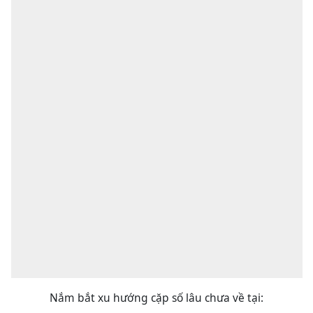
Nắm bắt xu hướng cặp số lâu chưa về tại: