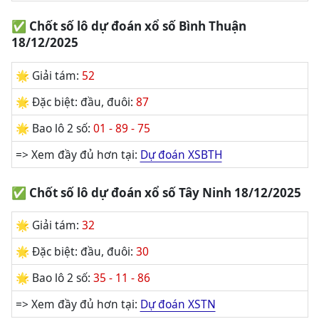
✅ Chốt số lô dự đoán xổ số Bình Thuận
18/12/2025
🌟 Giải tám:
52
🌟 Đặc biệt: đầu, đuôi:
87
🌟 Bao lô 2 số:
01 - 89 - 75
=> Xem đầy đủ hơn tại:
Dự đoán XSBTH
✅ Chốt số lô dự đoán xổ số Tây Ninh 18/12/2025
🌟 Giải tám:
32
🌟 Đặc biệt: đầu, đuôi:
30
🌟 Bao lô 2 số:
35 - 11 - 86
=> Xem đầy đủ hơn tại:
Dự đoán XSTN