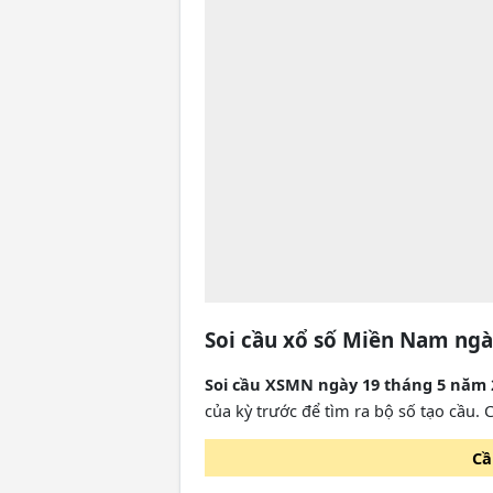
Soi cầu xổ số Miền Nam ng
Soi cầu XSMN ngày 19 tháng 5 năm 
của kỳ trước để tìm ra bộ số tạo cầu
Cầ