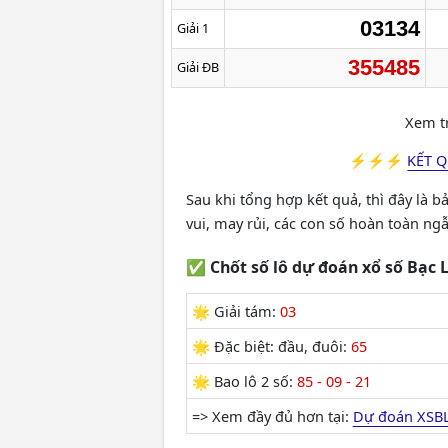
03134
Giải 1
355485
Giải ĐB
Xem tr
⚡⚡⚡
KẾT 
Sau khi tổng hợp kết quả, thì đây là 
vui, may rủi, các con số hoàn toàn ngẫ
✅ Chốt số lô dự đoán xổ số Bạc L
🌟 Giải tám:
03
🌟 Đặc biệt: đầu, đuôi:
65
🌟 Bao lô 2 số:
85 - 09 - 21
=> Xem đầy đủ hơn tại:
Dự đoán XSB