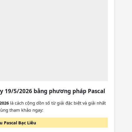
ày 19/5/2026 bằng phương pháp Pascal
2026
là cách cộng dồn số từ giải đặc biệt và giải nhất
. Cùng tham khảo ngay:
u Pascal Bạc Liêu