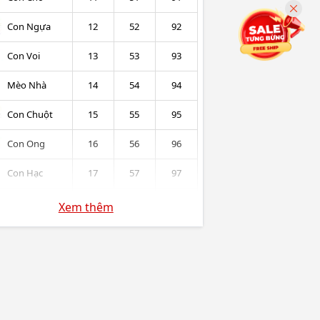
Con Ngựa
12
52
92
Con Voi
13
53
93
Mèo Nhà
14
54
94
Con Chuột
15
55
95
Con Ong
16
56
96
Con Hạc
17
57
97
Mèo Rừng
18
58
98
Xem thêm
Con Bướm
19
59
99
Con Rết
19
60
Cô Gái
21
61
Bồ Câu
22
62