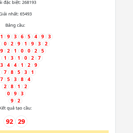
ải đặc biệt:
268193
Giải nhất:
65493
Bảng cầu:
1
9
3
6
5
4
9
3
0
2
9
1
9
3
2
9
2
1
0
0
2
5
1
3
1
0
2
7
3
4
4
1
2
9
7
8
5
3
1
7
5
3
8
4
2
8
1
2
0
9
3
9
2
Kết quả tạo cầu:
92
29