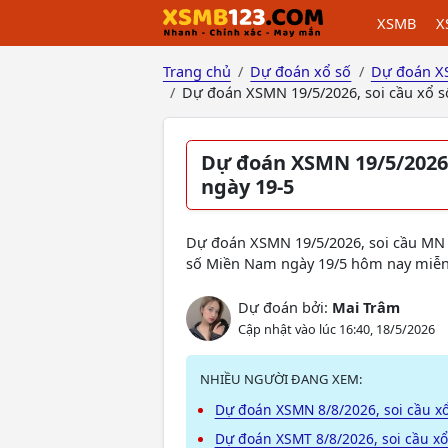
XSMB
X
Trang chủ
Dự đoán xổ số
Dự đoán 
Dự đoán XSMN 19/5/2026, soi cầu xổ 
Dự đoán XSMN 19/5/2026,
ngày 19-5
Dự đoán XSMN 19/5/2026, soi cầu MN
số Miền Nam ngày 19/5 hôm nay miễn
Dự đoán bởi:
Mai Trâm
Cập nhật vào lúc 16:40, 18/5/2026
NHIỀU NGƯỜI ĐANG XEM:
Dự đoán XSMN 8/8/2026, soi cầu x
Dự đoán XSMT 8/8/2026, soi cầu xổ