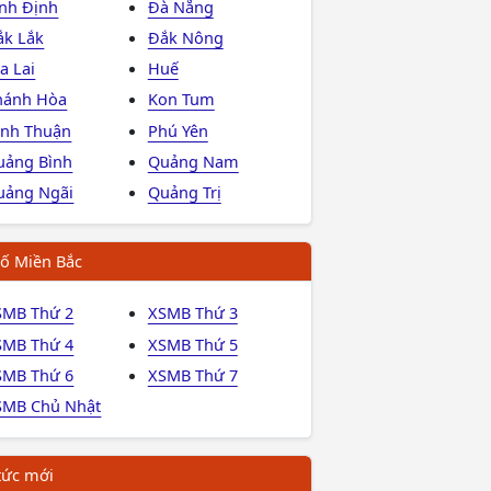
ình Định
Đà Nẵng
ắk Lắk
Đắk Nông
a Lai
Huế
hánh Hòa
Kon Tum
inh Thuận
Phú Yên
uảng Bình
Quảng Nam
uảng Ngãi
Quảng Trị
số Miền Bắc
SMB Thứ 2
XSMB Thứ 3
SMB Thứ 4
XSMB Thứ 5
SMB Thứ 6
XSMB Thứ 7
SMB Chủ Nhật
tức mới