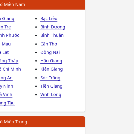
số Miền Nam
n Giang
Bạc Liêu
n Tre
Bình Dương
ình Phước
Bình Thuận
à Mau
Cần Thơ
à Lạt
Đồng Nai
ồng Tháp
Hậu Giang
ồ Chí Minh
Kiên Giang
ong An
Sóc Trăng
ây Ninh
Tiền Giang
à Vinh
Vĩnh Long
ũng Tàu
số Miền Trung