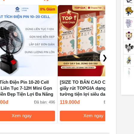
0% Giảm
40% Giảm
❯
in 10-20 Cell
[SIZE TO BẢN CAO CẤP] Khăn
-12H Mini Gọn
giấy rút TOPGIA dạng bịch treo
n Lợi Đa Năng
tường tiện lợi siêu dai mềm
mịn
119.000đ
Đã bán: 496
Đã bán: 5000
ngay
Xem ngay