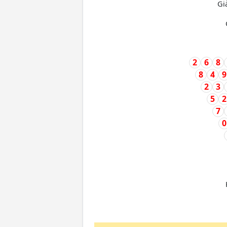
Gi
2
6
8
8
4
9
2
3
5
2
7
0