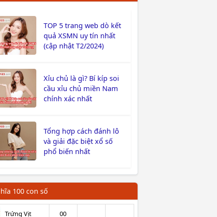
TOP 5 trang web dò kết
quả XSMN uy tín nhất
(cập nhật T2/2024)
Xỉu chủ là gì? Bí kíp soi
cầu xỉu chủ miền Nam
chính xác nhất
Tổng hợp cách đánh lô
và giải đặc biệt xổ số
phổ biến nhất
hĩa 100 con số
Trứng Vịt
00