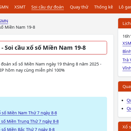
SMN
XSMT
Soi cầu dự đoán
Quay thử
Thống kê
Lô ga
XSMN
Lịc
 số Miền Nam 19-8
16h
XS
- Soi cầu xổ số Miền Nam 19-8
Bìn
Trà 
 đoán xổ số Miền Nam ngày 19 tháng 8 năm 2025 -
Vĩn
IP hôm nay cùng miễn phí 100%
Qua
Q
Q
ổ số Miền Nam Thứ 7 ngày 8-8
 số Miền Trung Thứ 7 ngày 8-8
Xổ 
 số Miền Bắc Thứ 7 ngày 8-8