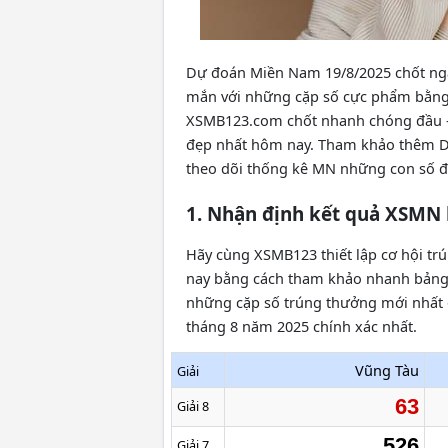
Dự đoán Miền Nam 19/8/2025 chốt nga
mắn với những cặp số cực phẩm bằng
XSMB123.com chốt nhanh chóng đầu - đuôi
đẹp nhất hôm nay. Tham khảo thêm Dự
theo dõi thống kê MN những con số đ
1. Nhận định kết quả XSMN
Hãy cùng XSMB123 thiết lập cơ hội tr
nay bằng cách tham khảo nhanh bản
những cặp số trúng thưởng mới nhất 
tháng 8 năm 2025 chính xác nhất.
Vũng Tàu
Giải
63
Giải 8
526
Giải 7