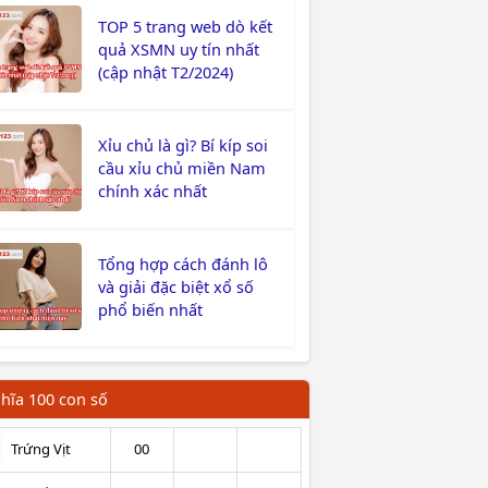
TOP 5 trang web dò kết
quả XSMN uy tín nhất
(cập nhật T2/2024)
Xỉu chủ là gì? Bí kíp soi
cầu xỉu chủ miền Nam
chính xác nhất
Tổng hợp cách đánh lô
và giải đặc biệt xổ số
phổ biến nhất
hĩa 100 con số
Trứng Vịt
00