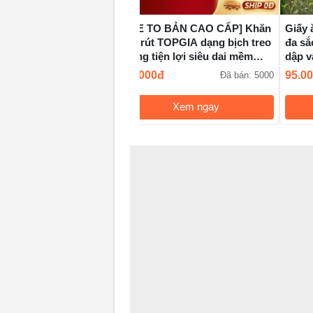
ọc Vải
[SIZE TO BẢN CAO CẤP] Khăn
Giấy ăn rút Topgi
Gym Yoga
giấy rút TOPGIA dạng bịch treo
đa sắc cao cấp 24
omax
2.5kg
tường tiện lợi siêu dai mềm
dập vân 4D, mềm
mịn
tốt
119.000đ
95.000đ
Đã bán: 719
Đã bán: 5000
Xem ngay
Xem n