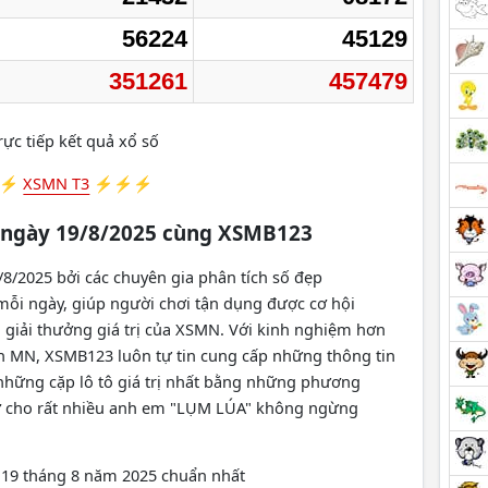
56224
45129
351261
457479
ực tiếp kết quả xổ số
⚡⚡
XSMN T3
⚡⚡⚡
ngày 19/8/2025 cùng XSMB123
/2025 bởi các chuyên gia phân tích số đẹp
ỗi ngày, giúp người chơi tận dụng được cơ hội
 giải thưởng giá trị của XSMN. Với kinh nghiệm hơn
n MN, XSMB123 luôn tự tin cung cấp những thông tin
những cặp lô tô giá trị nhất bằng những phương
trợ cho rất nhiều anh em "LỤM LÚA" không ngừng
 19 tháng 8 năm 2025 chuẩn nhất