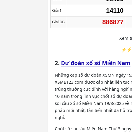
14110
Giải 1
886877
Giải ĐB
Xem tr
⚡
2.
Dự đoán xổ số Miền Nam
Những cặp số dự đoán XSMN ngày 19/8
XSMB123.com được cập nhật liên tục m
trúng thưởng cực đỉnh với hàng nghìn
10 năm trong lĩnh vực chốt số dự đoá
soi cầu xổ số Miền Nam 19/8/2025 về 
pháp mới nhất, tân tiến nhất đã hỗ 
nghỉ.
Chốt số soi cầu Miền Nam Thứ 3 ngày