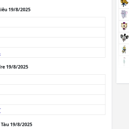
iêu 19/8/2025
L
re 19/8/2025
T
 Tàu 19/8/2025