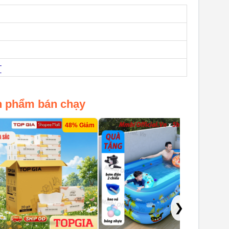
T
n phẩm bán chạy
48% Giảm
43% Giảm
❯