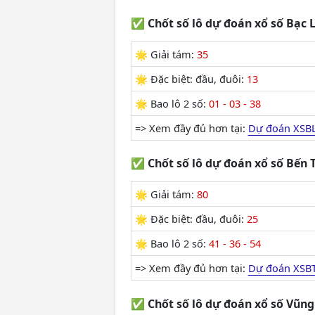
✅ Chốt số lô dự đoán xổ số Bạc L
🌟 Giải tám:
35
🌟 Đặc biệt: đầu, đuôi:
13
🌟 Bao lô 2 số:
01 - 03 - 38
=> Xem đầy đủ hơn tại:
Dự đoán XSB
✅ Chốt số lô dự đoán xổ số Bến T
🌟 Giải tám:
80
🌟 Đặc biệt: đầu, đuôi:
25
🌟 Bao lô 2 số:
41 - 36 - 54
=> Xem đầy đủ hơn tại:
Dự đoán XSB
✅ Chốt số lô dự đoán xổ số Vũng