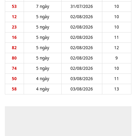
53
7 ngày
31/07/2026
10
12
5 ngày
02/08/2026
10
23
5 ngày
02/08/2026
10
16
5 ngày
02/08/2026
11
82
5 ngày
02/08/2026
12
80
5 ngày
02/08/2026
9
74
5 ngày
02/08/2026
10
50
4 ngày
03/08/2026
11
58
4 ngày
03/08/2026
13