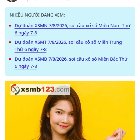
NHIỀU NGƯỜI ĐANG XEM:
Dự đoán XSMN 7/8/2026, soi cầu xổ số Miền Nam Thứ
6 ngày 7-8
Dự đoán XSMT 7/8/2026, soi cầu xổ số Miền Trung
Thứ 6 ngày 7-8
Dự đoán XSMB 7/8/2026, soi cầu xổ số Miền Bắc Thứ
6 ngày 7-8