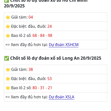
✅ Chốt số lô dự đoán xổ số Hồ Chí Minh
20/9/2025
🌟 Giải tám:
04
🌟 Đặc biệt: đầu, đuôi:
24
🌟 Bao lô 2 số:
68 - 84 - 98
=> Xem đầy đủ hơn tại:
Dự đoán XSHCM
✅ Chốt số lô dự đoán xổ số Long An 20/9/2025
🌟 Giải tám:
38
🌟 Đặc biệt: đầu, đuôi:
53
🌟 Bao lô 2 số:
80 - 31 - 21
=> Xem đầy đủ hơn tại:
Dự đoán XSLA