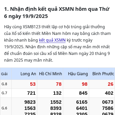
1. Nhận định kết quả XSMN hôm qua Thứ
6 ngày 19/9/2025
Hãy cùng XSMB123 thiết lập cơ hội trúng giải thưởng
của Xổ số kiến thiết Miền Nam hôm nay bằng cách tham
khảo nhanh bảng
kết quả XSMN
kỳ trước ngày
19/9/2025. Nhận định những cặp số may mắn mới nhất
để chuẩn đoán soi cầu xổ số Miền Nam ngày 20 tháng 9
năm 2025 may mắn nhất.
Long An
Hồ Chí Minh
Hậu Giang
Bình Phước
Giải
53
78
98
26
G.8
721
132
845
402
G.7
9823
1552
6165
0673
1563
8393
6401
7586
G.6
7235
8328
3305
0679