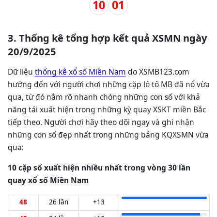
10
01
3. Thống kê tổng hợp kết quả XSMN ngày
20/9/2025
Dữ liệu
thống kê xổ số Miền Nam
do XSMB123.com
hướng đến với người chơi những cặp lô tô MB đã nổ vừa
qua, từ đó nắm rõ nhanh chóng những con số với khả
năng tái xuất hiện trong những kỳ quay XSKT miền Bắc
tiếp theo. Người chơi hãy theo dõi ngay và ghi nhận
những con số đẹp nhất trong những bảng KQXSMN vừa
qua:
10 cặp số xuất hiện nhiều nhất trong vòng 30 lần
quay xổ số Miền Nam
48
26 lần
+13