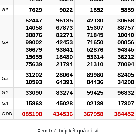
7629
9022
1852
5859
G.5
62447
96135
42130
30668
14058
67873
15607
88757
38876
82271
71845
10040
99002
42453
71650
08856
G.4
36679
93841
52876
94345
15655
18480
53614
36212
75639
21794
21310
78094
31202
28064
89980
82405
G.3
10593
64391
84436
34208
33090
83274
59425
96832
G.2
15863
45028
02139
17307
G.1
085198
434536
367958
384452
G.ĐB
Xem trực tiếp kết quả xổ số