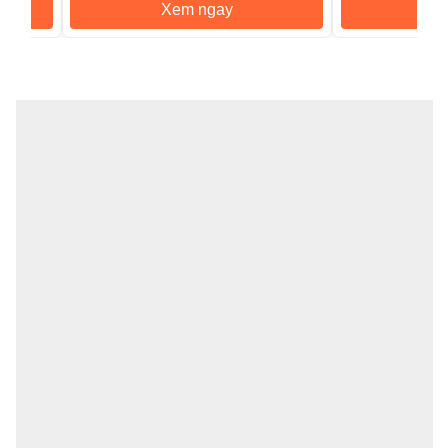
Xem ngay
X