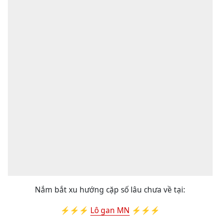
Nắm bắt xu hướng cặp số lâu chưa về tại:
⚡⚡⚡
Lô gan MN
⚡⚡⚡