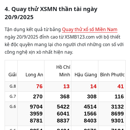
4. Quay thử XSMN thần tài ngày
20/9/2025
Tận dụng kết quả từ bảng
Quay thử xổ số Miền Nam
ngày 20/9/2025 đỉnh cao từ XSMB123.com với bộ thiết
kê độc quyền mang lại cho người chơi những con số với
công nghệ xịn xò nhất hiện nay.
Hồ Chí
Giải
Long An
Minh
Hậu Giang
Bình Phước
76
13
14
41
G.8
270
368
308
116
G.7
9704
5422
4514
3132
G.6
3959
6041
1566
8699
8781
8837
8403
9301