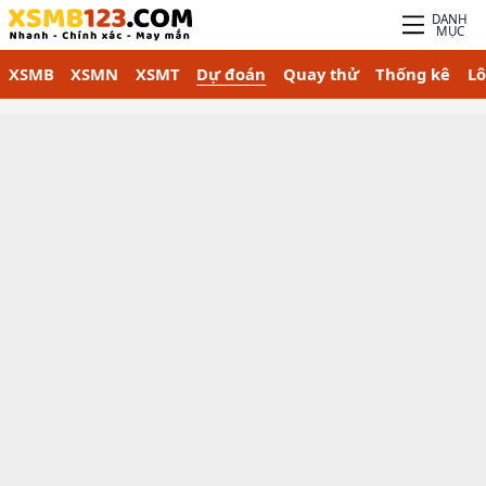
DANH
MỤC
XSMB
XSMN
XSMT
Dự đoán
Quay thử
Thống kê
Lô