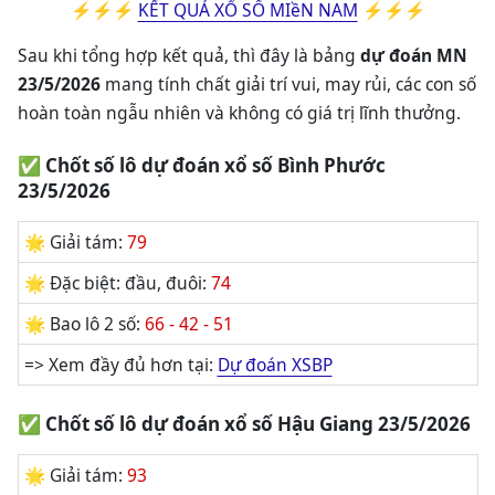
⚡⚡⚡
KẾT QUẢ XỔ SỐ MIềN NAM
⚡⚡⚡
Sau khi tổng hợp kết quả, thì đây là bảng
dự đoán MN
23/5/2026
mang tính chất giải trí vui, may rủi, các con số
hoàn toàn ngẫu nhiên và không có giá trị lĩnh thưởng.
✅ Chốt số lô dự đoán xổ số Bình Phước
23/5/2026
🌟 Giải tám:
79
🌟 Đặc biệt: đầu, đuôi:
74
🌟 Bao lô 2 số:
66 - 42 - 51
=> Xem đầy đủ hơn tại:
Dự đoán XSBP
✅ Chốt số lô dự đoán xổ số Hậu Giang 23/5/2026
🌟 Giải tám:
93