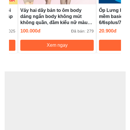
0 gói
Váy hai dây bản to ôm body
Ốp Lưng Iphon
p, dập
dáng ngắn body không mút
mềm basic
 tốt
không quần, đầm kiểu nữ màu
6/6splus/7/8/p
đen nâu sáng da đi tiệc bigsize
-Awifi Case A
100.000đ
20.900đ
án: 2025
Đã bán: 279
HP37
Xem ngay
X