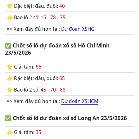
🌟 Đặc biệt: đầu, đuôi:
40
🌟 Bao lô 2 số:
15 - 78 - 75
=> Xem đầy đủ hơn tại:
Dự đoán XSHG
✅ Chốt số lô dự đoán xổ số Hồ Chí Minh
23/5/2026
🌟 Giải tám:
66
🌟 Đặc biệt: đầu, đuôi:
65
🌟 Bao lô 2 số:
45 - 70 - 88
=> Xem đầy đủ hơn tại:
Dự đoán XSHCM
✅ Chốt số lô dự đoán xổ số Long An 23/5/2026
🌟 Giải tám:
35