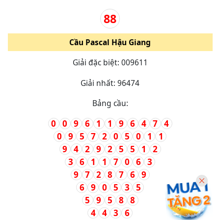
88
Cầu Pascal Hậu Giang
Giải đặc biệt:
009611
Giải nhất:
96474
Bảng cầu:
0
0
9
6
1
1
9
6
4
7
4
0
9
5
7
2
0
5
0
1
1
9
4
2
9
2
5
5
1
2
3
6
1
1
7
0
6
3
9
7
2
8
7
6
9
6
9
0
5
3
5
5
9
5
8
8
4
4
3
6