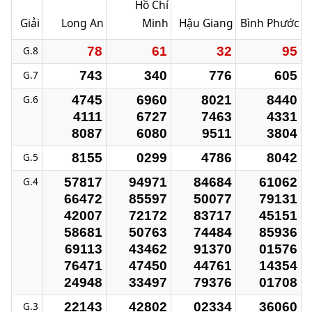
Hồ Chí
Giải
Long An
Minh
Hậu Giang
Bình Phước
78
61
32
95
G.8
743
340
776
605
G.7
4745
6960
8021
8440
G.6
4111
6727
7463
4331
8087
6080
9511
3804
8155
0299
4786
8042
G.5
57817
94971
84684
61062
G.4
66472
85597
50077
79131
42007
72172
83717
45151
58681
50763
74484
85936
69113
43462
91370
01576
76471
47450
44761
14354
24948
33497
79376
01708
22143
42802
02334
36060
G.3