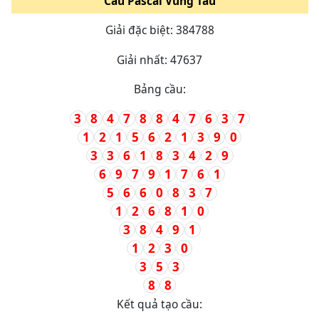
Cầu Pascal Vũng Tàu
Giải đặc biệt:
384788
Giải nhất:
47637
Bảng cầu:
3
8
4
7
8
8
4
7
6
3
7
1
2
1
5
6
2
1
3
9
0
3
3
6
1
8
3
4
2
9
6
9
7
9
1
7
6
1
5
6
6
0
8
3
7
1
2
6
8
1
0
3
8
4
9
1
1
2
3
0
3
5
3
8
8
Kết quả tạo cầu: