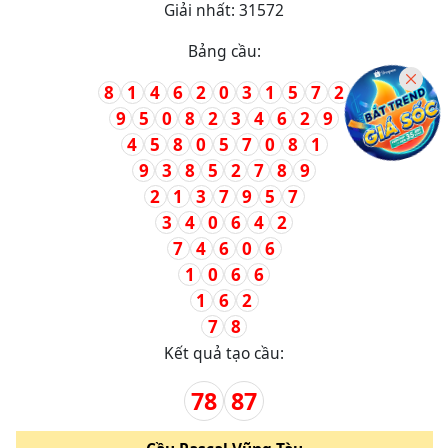
Giải nhất:
31572
Bảng cầu:
8
1
4
6
2
0
3
1
5
7
2
9
5
0
8
2
3
4
6
2
9
4
5
8
0
5
7
0
8
1
9
3
8
5
2
7
8
9
2
1
3
7
9
5
7
3
4
0
6
4
2
7
4
6
0
6
1
0
6
6
1
6
2
7
8
Kết quả tạo cầu:
78
87