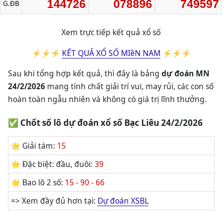
144726
078896
749597
G.ĐB
Xem trực tiếp kết quả xổ số
⚡⚡⚡
KẾT QUẢ XỔ SỐ MIềN NAM
⚡⚡⚡
Sau khi tổng hợp kết quả, thì đây là bảng
dự đoán MN
24/2/2026
mang tính chất giải trí vui, may rủi, các con số
hoàn toàn ngẫu nhiên và không có giá trị lĩnh thưởng.
✅ Chốt số lô dự đoán xổ số Bạc Liêu 24/2/2026
🌟 Giải tám:
15
🌟 Đặc biệt: đầu, đuôi:
39
🌟 Bao lô 2 số:
15 - 90 - 66
=> Xem đầy đủ hơn tại:
Dự đoán XSBL