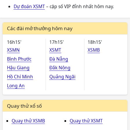
Dự đoán XSMT
– cặp số VIP đỉnh nhất hôm nay.
Các đài mở thưởng hôm nay
16h15'
17h15'
18h15'
XSMN
XSMT
XSMB
Bình Phước
Đà Nẵng
Hậu Giang
Đắk Nông
Hồ Chí Minh
Quảng Ngãi
Long An
Quay thử xổ số
Quay thử XSMB
Quay thử XSMT