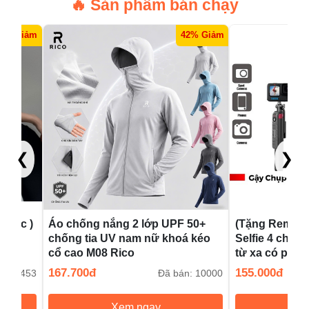
🔥 Sản phẩm bán chạy
0% Giảm
42% Giảm
❮
❯
Áo chống nắng 2 lớp UPF 50+
(Tặng Remote
0B
chống tia UV nam nữ khoá kéo
Selfie 4 chân
cổ cao M08 Rico
từ xa có phân 
Tripod chụp 
167.700đ
155.000đ
bán: 453
Đã bán: 10000
Xem ngay
X