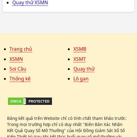
Quay thử XSMN
Trang chủ
XSMB
XSMN
XSMT
Soi Cầu
Quay thử
Thống kê
Lô gan
Bảng kết quả trên Website chỉ có tính chất tham khảo trước:
Trong mọi trường hợp chỉ có duy nhất "Biên Bản Xác Nhận
Kết Quả Quay Số Mở Thưởng" của Hội Đồng Giám Sát Xổ Số
Kiến Thiết ký (sau khi kết thúc buổi quay số mở thưởng vài