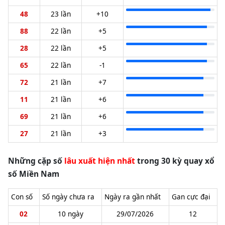
48
23 lần
+10
88
22 lần
+5
28
22 lần
+5
65
22 lần
-1
72
21 lần
+7
11
21 lần
+6
69
21 lần
+6
27
21 lần
+3
Những cặp số
lâu xuất hiện nhất
trong 30 kỳ quay xổ
số Miền Nam
Con số
Số ngày chưa ra
Ngày ra gần nhất
Gan cực đại
02
10 ngày
29/07/2026
12