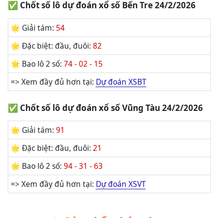
✅ Chốt số lô dự đoán xổ số Bến Tre 24/2/2026
🌟 Giải tám:
54
🌟 Đặc biệt: đầu, đuôi:
82
🌟 Bao lô 2 số:
74 - 02 - 15
=> Xem đầy đủ hơn tại:
Dự đoán XSBT
✅ Chốt số lô dự đoán xổ số Vũng Tàu 24/2/2026
🌟 Giải tám:
91
🌟 Đặc biệt: đầu, đuôi:
21
🌟 Bao lô 2 số:
94 - 31 - 63
=> Xem đầy đủ hơn tại:
Dự đoán XSVT