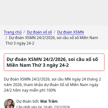
Trang chủ
Dự đoán xổ số
Dự đoán XSMN
Dự đoán XSMN 24/2/2026, soi cầu xổ số Miền Nam
Thứ 3 ngày 24-2
Dự đoán XSMN 24/2/2026, soi cầu xổ số
Miền Nam Thứ 3 ngày 24-2
Dự đoán XSMN 24/2/2026, soi cầu MN ngày 24 tháng 2
năm 2026, tham khảo dự đoán Xổ số Miền Nam ngày
24/2 hôm nay miễn phí 100%
Dự đoán bởi:
Mai Trâm
Cập nhật vào lúc 16:40, 23/2/2026