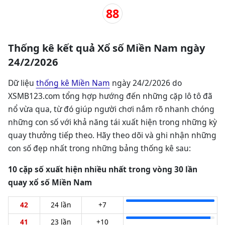
88
Thống kê kết quả Xổ số Miền Nam ngày
24/2/2026
Dữ liệu
thống kê Miền Nam
ngày 24/2/2026 do
XSMB123.com tổng hợp hướng đến những cặp lô tô đã
nổ vừa qua, từ đó giúp người chơi nắm rõ nhanh chóng
những con số với khả năng tái xuất hiện trong những kỳ
quay thưởng tiếp theo. Hãy theo dõi và ghi nhận những
con số đẹp nhất trong những bảng thống kê sau:
10 cặp số xuất hiện nhiều nhất trong vòng 30 lần
quay xổ số Miền Nam
42
24 lần
+7
41
23 lần
+10