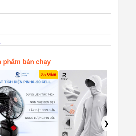
T
n phẩm bán chạy
0% Giảm
42% Giảm
❯