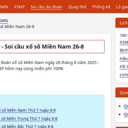
SMN
XSMT
Soi cầu dự đoán
Quay thử
Thống kê
Lô ga
XSMN
Lịc
 số Miền Nam 26-8
16h
XS
- Soi cầu xổ số Miền Nam 26-8
Bìn
Hậu
 đoán xổ số Miền Nam ngày 26 tháng 8 năm 2025 -
Hồ 
IP hôm nay cùng miễn phí 100%
Lon
Qua
Q
ổ số Miền Nam Thứ 7 ngày 8-8
Q
 số Miền Trung Thứ 7 ngày 8-8
 số Miền Bắc Thứ 7 ngày 8-8