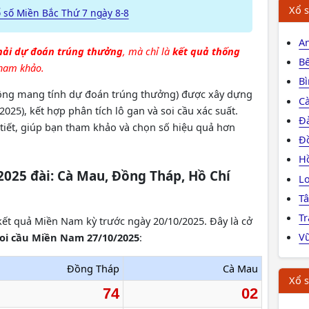
Xổ 
 số Miền Bắc Thứ 7 ngày 8-8
A
hải dự đoán trúng thưởng
, mà chỉ là
kết quả thống
Bế
tham khảo.
B
ng mang tính dự đoán trúng thưởng) được xây dựng
C
2025), kết hợp phân tích lô gan và soi cầu xác suất.
Đ
 tiết, giúp bạn tham khảo và chọn số hiệu quả hơn
Đ
H
025 đài: Cà Mau, Đồng Tháp, Hồ Chí
L
T
Tr
kết quả Miền Nam kỳ trước ngày 20/10/2025. Đây là cở
V
soi cầu Miền Nam 27/10/2025
:
Đồng Tháp
Cà Mau
Xổ 
74
02