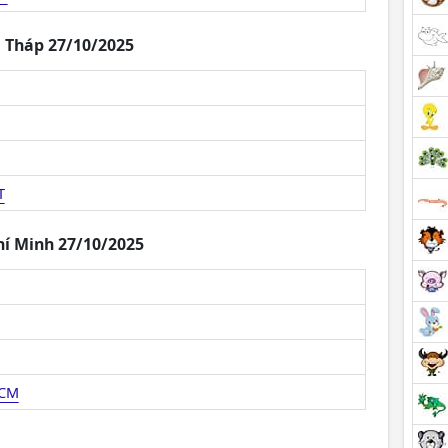
 Tháp 27/10/2025
T
hí Minh 27/10/2025
HCM