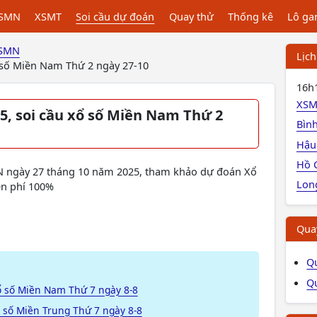
SMN
XSMT
Soi cầu dự đoán
Quay thử
Thống kê
Lô ga
XSMN
Lịc
 số Miền Nam Thứ 2 ngày 27-10
16h
XS
, soi cầu xổ số Miền Nam Thứ 2
Bìn
Hậu
Hồ 
N ngày 27 tháng 10 năm 2025, tham khảo dự đoán Xổ
Lon
n phí 100%
Qua
Q
Q
ổ số Miền Nam Thứ 7 ngày 8-8
 số Miền Trung Thứ 7 ngày 8-8