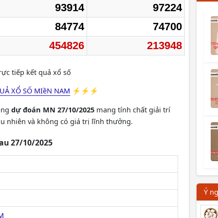
93914
97224
84774
74700
454826
213948
ực tiếp kết quả xổ số
QUẢ XỔ SỐ MIềN NAM
⚡⚡⚡
bảng
dự đoán MN 27/10/2025
mang tính chất giải trí
u nhiên và không có giá trị lĩnh thưởng.
au 27/10/2025
Ý ng
M