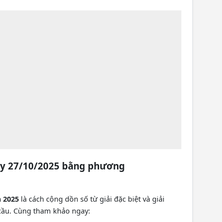
ày 27/10/2025 bằng phương
 2025
là cách cộng dồn số từ giải đặc biệt và giải
o cầu. Cùng tham khảo ngay: