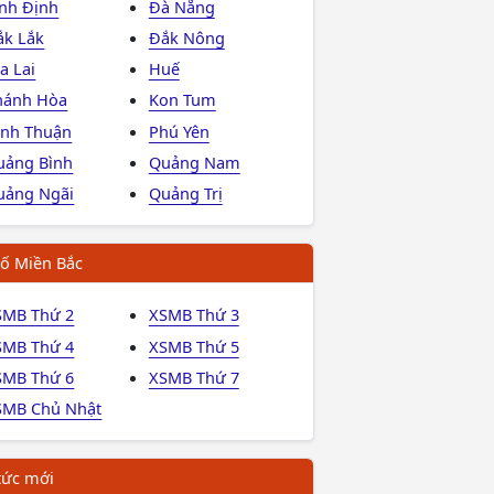
ình Định
Đà Nẵng
ắk Lắk
Đắk Nông
a Lai
Huế
hánh Hòa
Kon Tum
inh Thuận
Phú Yên
uảng Bình
Quảng Nam
uảng Ngãi
Quảng Trị
số Miền Bắc
SMB Thứ 2
XSMB Thứ 3
SMB Thứ 4
XSMB Thứ 5
SMB Thứ 6
XSMB Thứ 7
SMB Chủ Nhật
tức mới