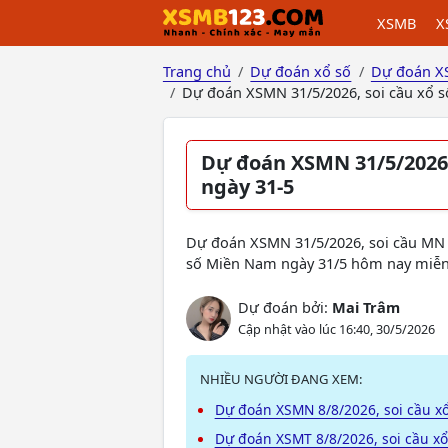
XSMB
X
Trang chủ
Dự đoán xổ số
Dự đoán 
Dự đoán XSMN 31/5/2026, soi cầu xổ 
Dự đoán XSMN 31/5/2026,
ngày 31-5
Dự đoán XSMN 31/5/2026, soi cầu MN
số Miền Nam ngày 31/5 hôm nay miễn
Dự đoán bởi:
Mai Trâm
Cập nhật vào lúc 16:40, 30/5/2026
NHIỀU NGƯỜI ĐANG XEM:
Dự đoán XSMN 8/8/2026, soi cầu x
Dự đoán XSMT 8/8/2026, soi cầu xổ