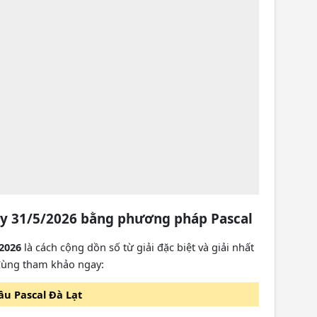
ày 31/5/2026 bằng phương pháp Pascal
2026
là cách cộng dồn số từ giải đặc biệt và giải nhất
. Cùng tham khảo ngay:
ầu Pascal Đà Lạt