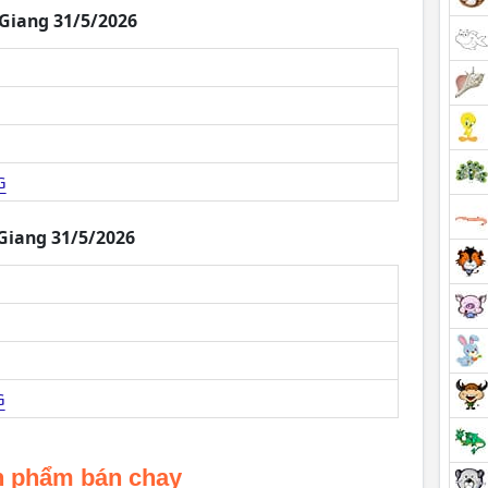
 Giang 31/5/2026
G
 Giang 31/5/2026
G
n phẩm bán chạy