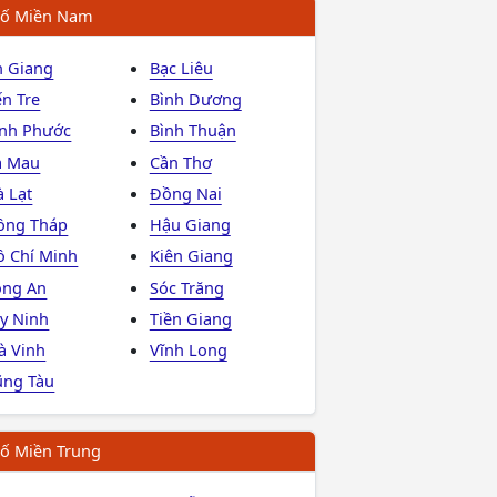
số Miền Nam
n Giang
Bạc Liêu
n Tre
Bình Dương
ình Phước
Bình Thuận
à Mau
Cần Thơ
à Lạt
Đồng Nai
ồng Tháp
Hậu Giang
ồ Chí Minh
Kiên Giang
ong An
Sóc Trăng
ây Ninh
Tiền Giang
à Vinh
Vĩnh Long
ũng Tàu
số Miền Trung