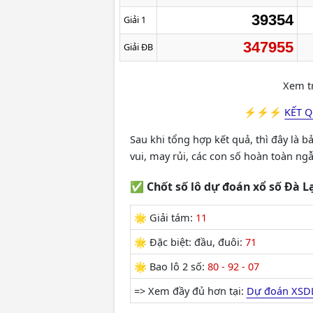
39354
Giải 1
347955
Giải ĐB
Xem tr
⚡⚡⚡
KẾT 
Sau khi tổng hợp kết quả, thì đây là 
vui, may rủi, các con số hoàn toàn ngẫ
✅ Chốt số lô dự đoán xổ số Đà L
🌟 Giải tám:
11
🌟 Đặc biệt: đầu, đuôi:
71
🌟 Bao lô 2 số:
80 - 92 - 07
=> Xem đầy đủ hơn tại:
Dự đoán XSD