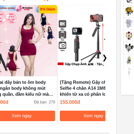
0% Giảm
38% Giảm
❯
to ôm body
(Tặng Remote) Gậy chụp ảnh
không mút
Selfie 4 chân A14 1M8 điều
 kiểu nữ màu
khiển từ xa có phân loại đèn trợ
i tiệc bigsize
sáng Tripod chụp ảnh SPO1
155.000đ
Đã bán: 279
Đã bán: 179
gay
Xem ngay