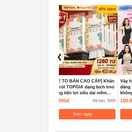
42% Giảm
40% Giảm
❮
 UPF 50+
[SIZE TO BẢN CAO CẤP] Khăn
Váy hai dây bản 
 khoá kéo
giấy rút TOPGIA dạng bịch treo
dáng ngắn body 
tường tiện lợi siêu dai mềm
không quần, đầm
mịn
đen nâu sáng da đ
119.000đ
100.000đ
 bán: 10000
Đã bán: 5000
HP37
Xem ngay
Xem n