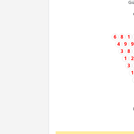
Gi
6
8
1
4
9
9
3
8
1
2
3
1