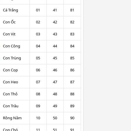
Cá Trắng
01
41
81
Con Ốc
02
42
82
Con Vịt
03
43
83
Con Công
04
44
84
Con Trùng
05
45
85
Con Cọp
06
46
86
Con Heo
07
47
87
Con Thỏ
08
48
88
Con Trâu
09
49
89
Rồng Nằm
10
50
90
Con Chó
11
51
91