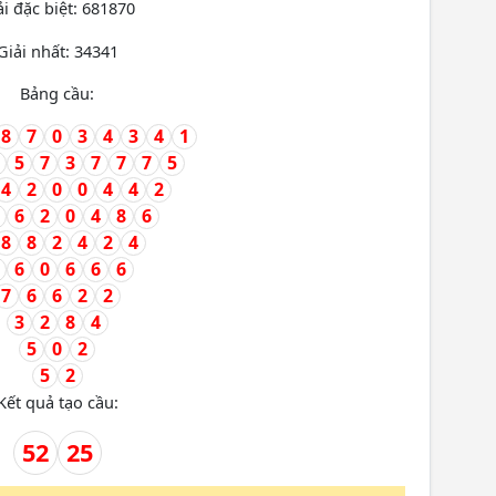
ải đặc biệt:
681870
Giải nhất:
34341
Bảng cầu:
8
7
0
3
4
3
4
1
5
7
3
7
7
7
5
4
2
0
0
4
4
2
6
2
0
4
8
6
8
8
2
4
2
4
6
0
6
6
6
7
6
6
2
2
3
2
8
4
5
0
2
5
2
Kết quả tạo cầu:
52
25