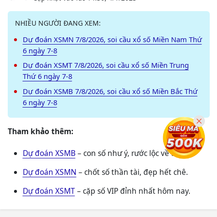
NHIỀU NGƯỜI ĐANG XEM:
Dự đoán XSMN 7/8/2026, soi cầu xổ số Miền Nam Thứ
6 ngày 7-8
Dự đoán XSMT 7/8/2026, soi cầu xổ số Miền Trung
Thứ 6 ngày 7-8
Dự đoán XSMB 7/8/2026, soi cầu xổ số Miền Bắc Thứ
6 ngày 7-8
Tham khảo thêm:
Dự đoán XSMB
– con số như ý, rước lộc về tay.
Dự đoán XSMN
– chốt số thần tài, đẹp hết chê.
Dự đoán XSMT
– cặp số VIP đỉnh nhất hôm nay.