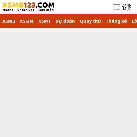
DANH
MỤC
XSMB
XSMN
XSMT
Dự đoán
Quay thử
Thống kê
Lô