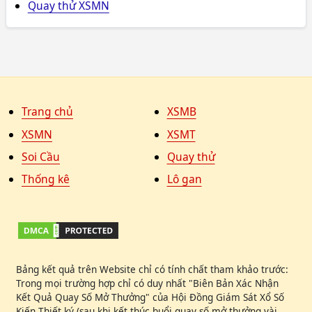
Quay thử XSMN
Trang chủ
XSMB
XSMN
XSMT
Soi Cầu
Quay thử
Thống kê
Lô gan
Bảng kết quả trên Website chỉ có tính chất tham khảo trước:
Trong mọi trường hợp chỉ có duy nhất "Biên Bản Xác Nhận
Kết Quả Quay Số Mở Thưởng" của Hội Đồng Giám Sát Xổ Số
Kiến Thiết ký (sau khi kết thúc buổi quay số mở thưởng vài