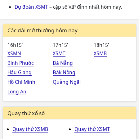
Dự đoán XSMT
– cặp số VIP đỉnh nhất hôm nay.
Các đài mở thưởng hôm nay
16h15'
17h15'
18h15'
XSMN
XSMT
XSMB
Bình Phước
Đà Nẵng
Hậu Giang
Đắk Nông
Hồ Chí Minh
Quảng Ngãi
Long An
Quay thử xổ số
Quay thử XSMB
Quay thử XSMT