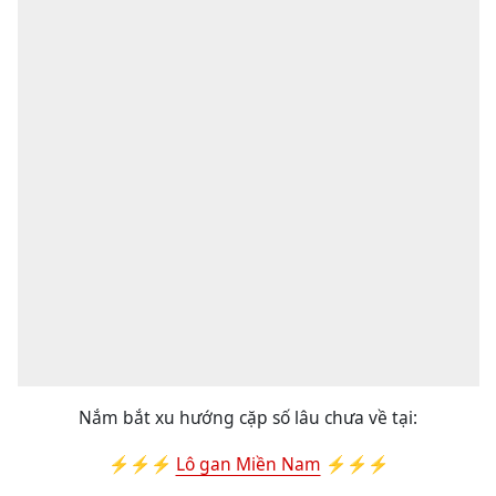
Nắm bắt xu hướng cặp số lâu chưa về tại:
⚡⚡⚡
Lô gan Miền Nam
⚡⚡⚡