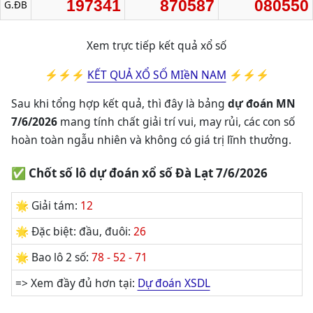
197341
870587
080550
G.ĐB
Xem trực tiếp kết quả xổ số
⚡⚡⚡
KẾT QUẢ XỔ SỐ MIềN NAM
⚡⚡⚡
Sau khi tổng hợp kết quả, thì đây là bảng
dự đoán MN
7/6/2026
mang tính chất giải trí vui, may rủi, các con số
hoàn toàn ngẫu nhiên và không có giá trị lĩnh thưởng.
✅ Chốt số lô dự đoán xổ số Đà Lạt 7/6/2026
🌟 Giải tám:
12
🌟 Đặc biệt: đầu, đuôi:
26
🌟 Bao lô 2 số:
78 - 52 - 71
=> Xem đầy đủ hơn tại:
Dự đoán XSDL