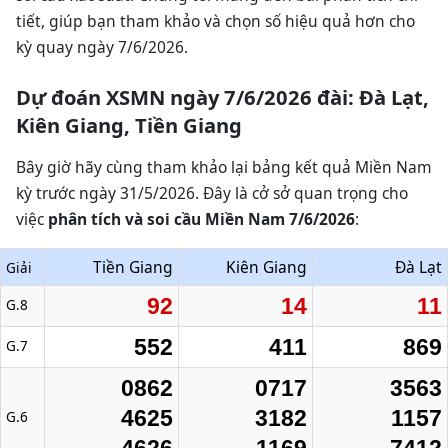
tiết, giúp bạn tham khảo và chọn số hiệu quả hơn cho
kỳ quay ngày 7/6/2026.
Dự đoán XSMN ngày 7/6/2026 đài: Đà Lạt,
Kiên Giang, Tiền Giang
Bây giờ hãy cùng tham khảo lại bảng kết quả Miền Nam
kỳ trước ngày 31/5/2026. Đây là cở sở quan trọng cho
việc
phân tích và soi cầu Miền Nam 7/6/2026
:
Tiền Giang
Kiên Giang
Đà Lạt
Giải
92
14
11
G.8
552
411
869
G.7
0862
0717
3563
4625
3182
1157
G.6
4626
1169
7412