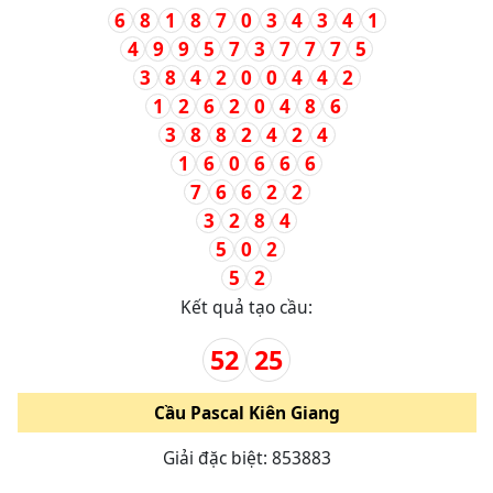
6
8
1
8
7
0
3
4
3
4
1
4
9
9
5
7
3
7
7
7
5
3
8
4
2
0
0
4
4
2
1
2
6
2
0
4
8
6
3
8
8
2
4
2
4
1
6
0
6
6
6
7
6
6
2
2
3
2
8
4
5
0
2
5
2
Kết quả tạo cầu:
52
25
Cầu Pascal Kiên Giang
Giải đặc biệt:
853883