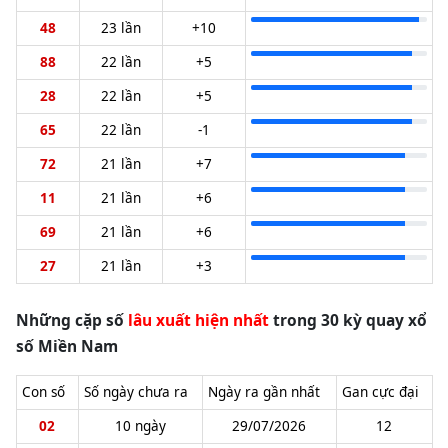
48
23 lần
+10
88
22 lần
+5
28
22 lần
+5
65
22 lần
-1
72
21 lần
+7
11
21 lần
+6
69
21 lần
+6
27
21 lần
+3
Những cặp số
lâu xuất hiện nhất
trong 30 kỳ quay xổ
số Miền Nam
Con số
Số ngày chưa ra
Ngày ra gần nhất
Gan cực đại
02
10 ngày
29/07/2026
12