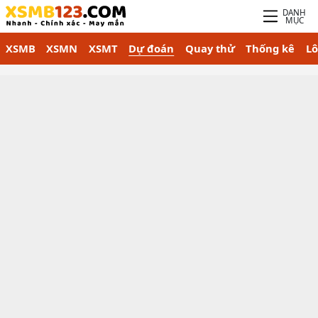
DANH
MỤC
XSMB
XSMN
XSMT
Dự đoán
Quay thử
Thống kê
Lô