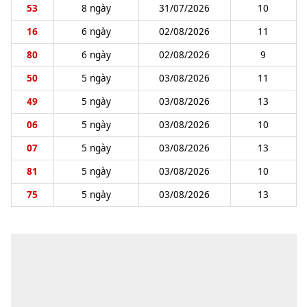
53
8 ngày
31/07/2026
10
16
6 ngày
02/08/2026
11
80
6 ngày
02/08/2026
9
50
5 ngày
03/08/2026
11
49
5 ngày
03/08/2026
13
06
5 ngày
03/08/2026
10
07
5 ngày
03/08/2026
13
81
5 ngày
03/08/2026
10
75
5 ngày
03/08/2026
13