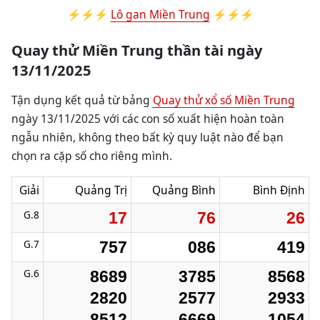
⚡⚡⚡
Lô gan Miền Trung
⚡⚡⚡
Quay thử Miền Trung thần tài ngày
13/11/2025
Tận dụng kết quả từ bảng
Quay thử xổ số Miền Trung
ngày 13/11/2025 với các con số xuất hiện hoàn toàn
ngẫu nhiên, không theo bất kỳ quy luật nào để bạn
chọn ra cặp số cho riêng mình.
Giải
Quảng Trị
Quảng Bình
Bình Định
G.8
17
76
26
G.7
757
086
419
G.6
8689
3785
8568
2820
2577
2933
8512
6669
1054