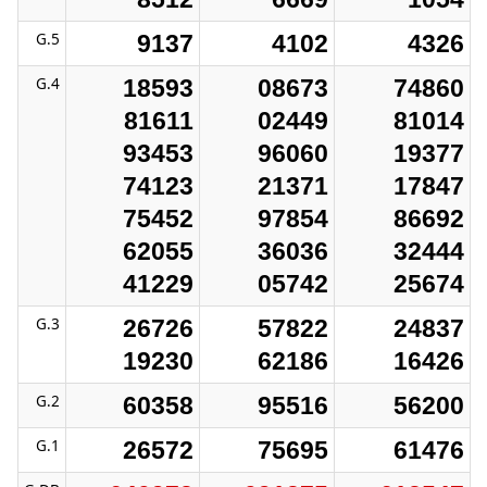
G.5
9137
4102
4326
G.4
18593
08673
74860
81611
02449
81014
93453
96060
19377
74123
21371
17847
75452
97854
86692
62055
36036
32444
41229
05742
25674
G.3
26726
57822
24837
19230
62186
16426
G.2
60358
95516
56200
G.1
26572
75695
61476