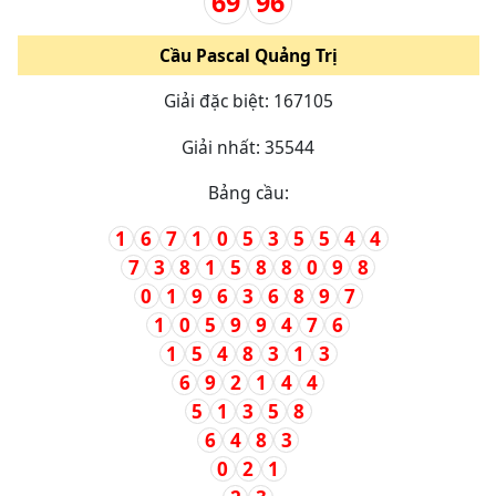
69
96
Cầu Pascal Quảng Trị
Giải đặc biệt:
167105
Giải nhất:
35544
Bảng cầu:
1
6
7
1
0
5
3
5
5
4
4
7
3
8
1
5
8
8
0
9
8
0
1
9
6
3
6
8
9
7
1
0
5
9
9
4
7
6
1
5
4
8
3
1
3
6
9
2
1
4
4
5
1
3
5
8
6
4
8
3
0
2
1