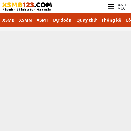
DANH
MỤC
XSMB
XSMN
XSMT
Dự đoán
Quay thử
Thống kê
Lô