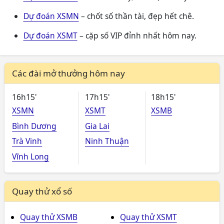
Dự đoán XSMN
– chốt số thần tài, đẹp hết chê.
Dự đoán XSMT
– cặp số VIP đỉnh nhất hôm nay.
Các đài mở thưởng hôm nay
16h15'
17h15'
18h15'
XSMN
XSMT
XSMB
Bình Dương
Gia Lai
Trà Vinh
Ninh Thuận
Vĩnh Long
Quay thử xổ số
Quay thử XSMB
Quay thử XSMT