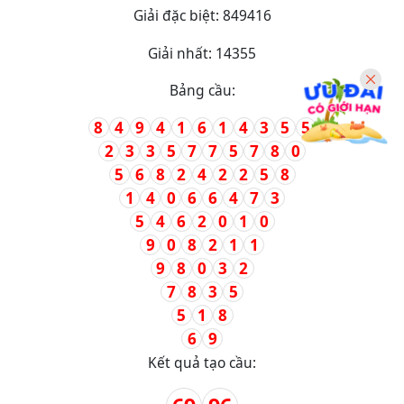
Giải đặc biệt:
849416
Giải nhất:
14355
Bảng cầu:
8
4
9
4
1
6
1
4
3
5
5
2
3
3
5
7
7
5
7
8
0
5
6
8
2
4
2
2
5
8
1
4
0
6
6
4
7
3
5
4
6
2
0
1
0
9
0
8
2
1
1
9
8
0
3
2
7
8
3
5
5
1
8
6
9
Kết quả tạo cầu: