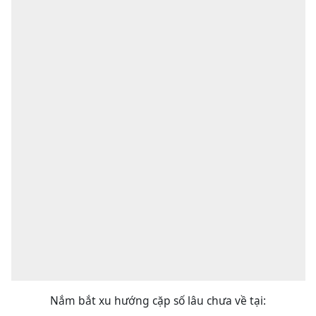
Nắm bắt xu hướng cặp số lâu chưa về tại: