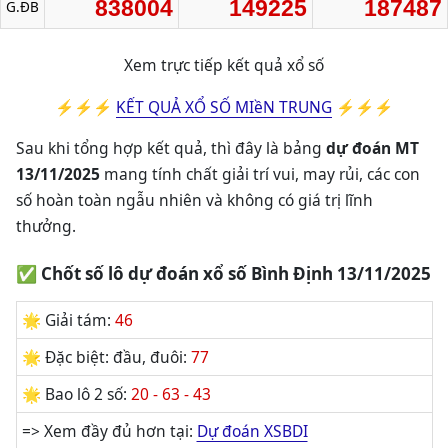
838004
149225
187487
G.ĐB
Xem trực tiếp kết quả xổ số
⚡⚡⚡
KẾT QUẢ XỔ SỐ MIềN TRUNG
⚡⚡⚡
Sau khi tổng hợp kết quả, thì đây là bảng
dự đoán MT
13/11/2025
mang tính chất giải trí vui, may rủi, các con
số hoàn toàn ngẫu nhiên và không có giá trị lĩnh
thưởng.
✅ Chốt số lô dự đoán xổ số Bình Định 13/11/2025
🌟 Giải tám:
46
🌟 Đặc biệt: đầu, đuôi:
77
🌟 Bao lô 2 số:
20 - 63 - 43
=> Xem đầy đủ hơn tại:
Dự đoán XSBDI