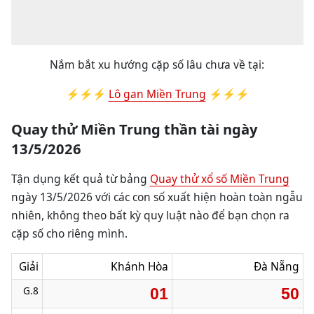
Nắm bắt xu hướng cặp số lâu chưa về tại:
⚡⚡⚡
Lô gan Miền Trung
⚡⚡⚡
Quay thử Miền Trung thần tài ngày
13/5/2026
Tận dụng kết quả từ bảng
Quay thử xổ số Miền Trung
ngày 13/5/2026 với các con số xuất hiện hoàn toàn ngẫu
nhiên, không theo bất kỳ quy luật nào để bạn chọn ra
cặp số cho riêng mình.
Giải
Khánh Hòa
Đà Nẵng
G.8
01
50