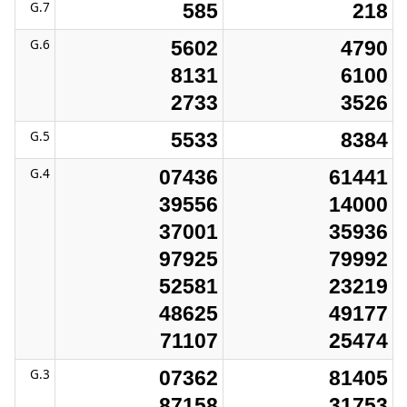
G.7
585
218
G.6
5602
4790
8131
6100
2733
3526
G.5
5533
8384
G.4
07436
61441
39556
14000
37001
35936
97925
79992
52581
23219
48625
49177
71107
25474
G.3
07362
81405
87158
31753