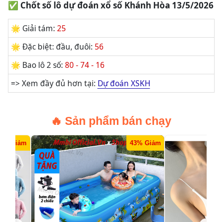
✅ Chốt số lô dự đoán xổ số Khánh Hòa 13/5/2026
🌟 Giải tám:
25
🌟 Đặc biệt: đầu, đuôi:
56
🌟 Bao lô 2 số:
80 - 74 - 16
=> Xem đầy đủ hơn tại:
Dự đoán XSKH
🔥 Sản phẩm bán chạy
2% Giảm
43% Giảm