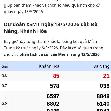
giúp bạn tham khảo và chọn số hiệu quả hơn cho kỳ
quay ngày 13/5/2026.
Dự đoán XSMT ngày 13/5/2026 đài: Đà
Nẵng, Khánh Hòa
Bây giờ hãy cùng tham khảo lại bảng kết quả Miền
Trung kỳ trước ngày 6/5/2026. Đây là cở sở quan trọng
cho việc
phân tích và soi cầu Miền Trung 13/5/2026
:
Khánh Hòa
Đà Nẵng
Giải
85
21
G.8
578
038
G.7
6597
8848
8802
5140
G.6
9435
5947