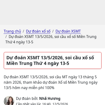
Trang chủ
Dự đoán xổ số
Dự đoán XSMT
Dự đoán XSMT 13/5/2026, soi cầu xổ số Miền Trung
Thứ 4 ngày 13-5
Dự đoán XSMT 13/5/2026, soi cầu xổ số
Miền Trung Thứ 4 ngày 13-5
Dự đoán XSMT 13/5/2026, soi cầu MT ngày 13 tháng 5
năm 2026, tham khảo dự đoán Xổ số Miền Trung ngày
13/5 hôm nay miễn phí 100%
Dự đoán bởi:
Nhã Hương
Cập nhật vào lúc 16:40, 12/5/2026