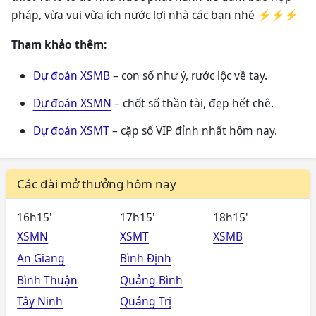
pháp, vừa vui vừa ích nước lợi nhà các bạn nhé ⚡⚡⚡
Tham khảo thêm:
Dự đoán XSMB
– con số như ý, rước lộc về tay.
Dự đoán XSMN
– chốt số thần tài, đẹp hết chê.
Dự đoán XSMT
– cặp số VIP đỉnh nhất hôm nay.
Các đài mở thưởng hôm nay
16h15'
17h15'
18h15'
XSMN
XSMT
XSMB
An Giang
Bình Định
Bình Thuận
Quảng Bình
Tây Ninh
Quảng Trị