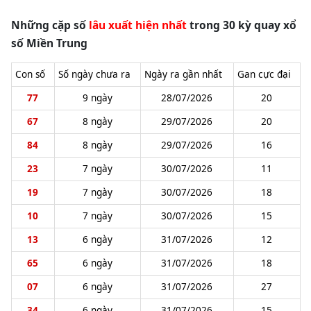
Những cặp số
lâu xuất hiện nhất
trong 30 kỳ quay xổ
số Miền Trung
Con số
Số ngày chưa ra
Ngày ra gần nhất
Gan cực đại
77
9 ngày
28/07/2026
20
67
8 ngày
29/07/2026
20
84
8 ngày
29/07/2026
16
23
7 ngày
30/07/2026
11
19
7 ngày
30/07/2026
18
10
7 ngày
30/07/2026
15
13
6 ngày
31/07/2026
12
65
6 ngày
31/07/2026
18
07
6 ngày
31/07/2026
27
34
6 ngày
31/07/2026
15