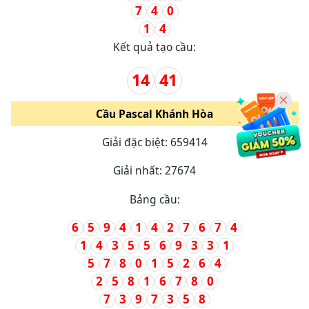
7
4
0
1
4
Kết quả tạo cầu:
14
41
Cầu Pascal Khánh Hòa
Giải đặc biệt:
659414
Giải nhất:
27674
Bảng cầu:
6
5
9
4
1
4
2
7
6
7
4
1
4
3
5
5
6
9
3
3
1
5
7
8
0
1
5
2
6
4
2
5
8
1
6
7
8
0
7
3
9
7
3
5
8