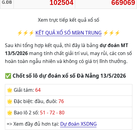
102504
669069
G.ĐB
Xem trực tiếp kết quả xổ số
⚡⚡⚡
KẾT QUẢ XỔ SỐ MIềN TRUNG
⚡⚡⚡
Sau khi tổng hợp kết quả, thì đây là bảng
dự đoán MT
13/5/2026
mang tính chất giải trí vui, may rủi, các con số
hoàn toàn ngẫu nhiên và không có giá trị lĩnh thưởng.
✅ Chốt số lô dự đoán xổ số Đà Nẵng 13/5/2026
🌟 Giải tám:
64
🌟 Đặc biệt: đầu, đuôi:
76
🌟 Bao lô 2 số:
51 - 72 - 80
=> Xem đầy đủ hơn tại:
Dự đoán XSDNG