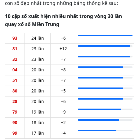
con số đẹp nhất trong những bảng thống kê sau:
10 cặp số xuất hiện nhiều nhất trong vòng 30 lần
quay xổ số Miền Trung
93
24 lần
+6
81
23 lần
+12
32
23 lần
+7
04
20 lần
+8
51
20 lần
+7
80
20 lần
+5
28
20 lần
+6
79
19 lần
+9
90
18 lần
+2
99
17 lần
+4