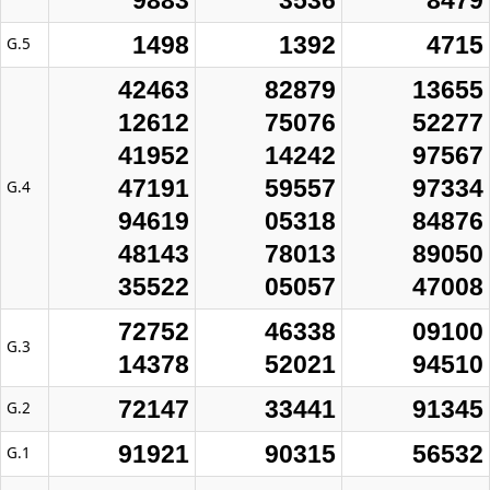
1498
1392
4715
G.5
42463
82879
13655
12612
75076
52277
41952
14242
97567
47191
59557
97334
G.4
94619
05318
84876
48143
78013
89050
35522
05057
47008
72752
46338
09100
G.3
14378
52021
94510
72147
33441
91345
G.2
91921
90315
56532
G.1