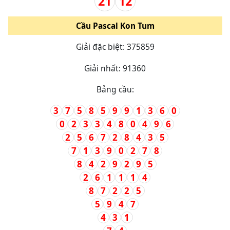
21
12
Cầu Pascal Kon Tum
Giải đặc biệt:
375859
Giải nhất:
91360
Bảng cầu:
3
7
5
8
5
9
9
1
3
6
0
0
2
3
3
4
8
0
4
9
6
2
5
6
7
2
8
4
3
5
7
1
3
9
0
2
7
8
8
4
2
9
2
9
5
2
6
1
1
1
4
8
7
2
2
5
5
9
4
7
4
3
1