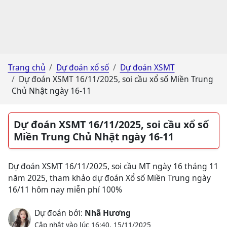
Trang chủ
Dự đoán xổ số
Dự đoán XSMT
Dự đoán XSMT 16/11/2025, soi cầu xổ số Miền Trung
Chủ Nhật ngày 16-11
Dự đoán XSMT 16/11/2025, soi cầu xổ số
Miền Trung Chủ Nhật ngày 16-11
Dự đoán XSMT 16/11/2025, soi cầu MT ngày 16 tháng 11
năm 2025, tham khảo dự đoán Xổ số Miền Trung ngày
16/11 hôm nay miễn phí 100%
Dự đoán bởi:
Nhã Hương
Cập nhật vào lúc 16:40, 15/11/2025