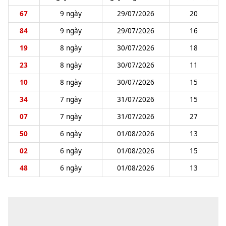
67
9 ngày
29/07/2026
20
84
9 ngày
29/07/2026
16
19
8 ngày
30/07/2026
18
23
8 ngày
30/07/2026
11
10
8 ngày
30/07/2026
15
34
7 ngày
31/07/2026
15
07
7 ngày
31/07/2026
27
50
6 ngày
01/08/2026
13
02
6 ngày
01/08/2026
15
48
6 ngày
01/08/2026
13