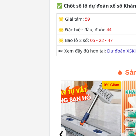
✅ Chốt số lô dự đoán xổ số Khán
🌟 Giải tám:
59
🌟 Đặc biệt: đầu, đuôi:
44
🌟 Bao lô 2 số:
05 - 22 - 47
=> Xem đầy đủ hơn tại:
Dự đoán XSK
🔥 Sả
42% Giảm
0% Giảm
❮