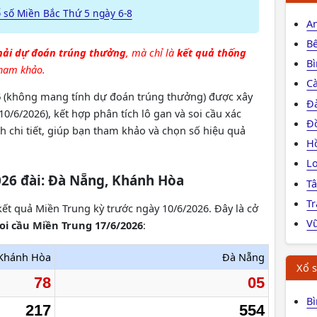
 số Miền Bắc Thứ 5 ngày 6-8
A
Bế
hải dự đoán trúng thưởng
, mà chỉ là
kết quả thống
B
tham khảo.
C
6
(không mang tính dự đoán trúng thưởng) được xây
Đ
0/6/2026), kết hợp phân tích lô gan và soi cầu xác
Đ
h chi tiết, giúp bạn tham khảo và chọn số hiệu quả
H
L
26 đài: Đà Nẵng, Khánh Hòa
T
Tr
ết quả Miền Trung kỳ trước ngày 10/6/2026. Đây là cở
V
soi cầu Miền Trung 17/6/2026
:
Khánh Hòa
Đà Nẵng
Xổ 
78
05
B
217
554