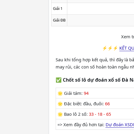
Giải 1
Giải ĐB
Xem tr
⚡⚡⚡
KẾT Q
Sau khi tổng hợp kết quả, thì đây là 
may rủi, các con số hoàn toàn ngẫu nh
✅ Chốt số lô dự đoán xổ số Đà N
🌟 Giải tám:
94
🌟 Đặc biệt: đầu, đuôi:
66
🌟 Bao lô 2 số:
33 - 18 - 65
=> Xem đầy đủ hơn tại:
Dự đoán XS