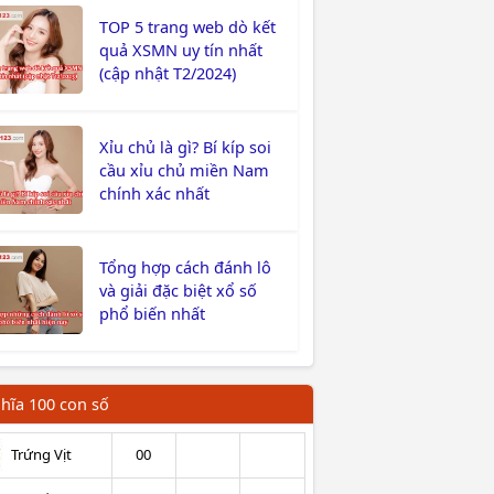
TOP 5 trang web dò kết
quả XSMN uy tín nhất
(cập nhật T2/2024)
Xỉu chủ là gì? Bí kíp soi
cầu xỉu chủ miền Nam
chính xác nhất
Tổng hợp cách đánh lô
và giải đặc biệt xổ số
phổ biến nhất
hĩa 100 con số
Trứng Vịt
00