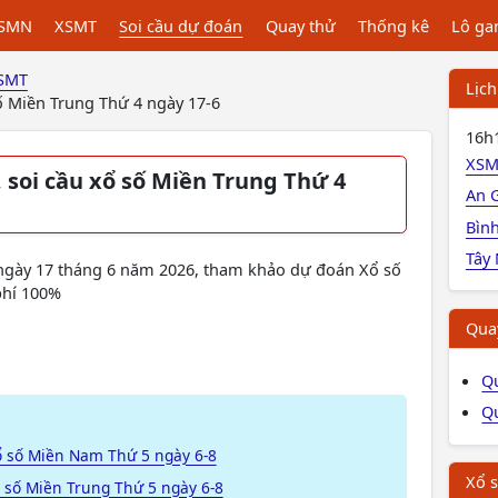
SMN
XSMT
Soi cầu dự đoán
Quay thử
Thống kê
Lô ga
SMT
Lịc
ố Miền Trung Thứ 4 ngày 17-6
16h
XS
 soi cầu xổ số Miền Trung Thứ 4
An 
Bìn
Tây
ngày 17 tháng 6 năm 2026, tham khảo dự đoán Xổ số
phí 100%
Qua
Q
Q
ổ số Miền Nam Thứ 5 ngày 6-8
Xổ 
 số Miền Trung Thứ 5 ngày 6-8