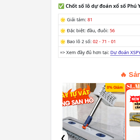
✅ Chốt số lô dự đoán xổ số Phú 
🌟 Giải tám:
81
🌟 Đặc biệt: đầu, đuôi:
56
🌟 Bao lô 2 số:
02 - 71 - 01
=> Xem đầy đủ hơn tại:
Dự đoán XSP
🔥 Sả
0% Giảm
0% Giảm
❮