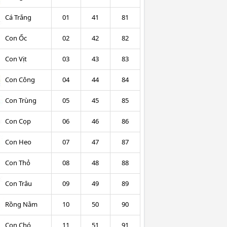
Cá Trắng
01
41
81
Con Ốc
02
42
82
Con Vịt
03
43
83
Con Công
04
44
84
Con Trùng
05
45
85
Con Cọp
06
46
86
Con Heo
07
47
87
Con Thỏ
08
48
88
Con Trâu
09
49
89
Rồng Nằm
10
50
90
Con Chó
11
51
91