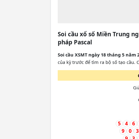
Soi cầu xổ số Miền Trung n
pháp Pascal
Soi cầu XSMT ngày 18 tháng 5 năm 
của kỳ trước để tìm ra bộ số tạo cầu
Gi
5
4
6
9
0
3
9
3