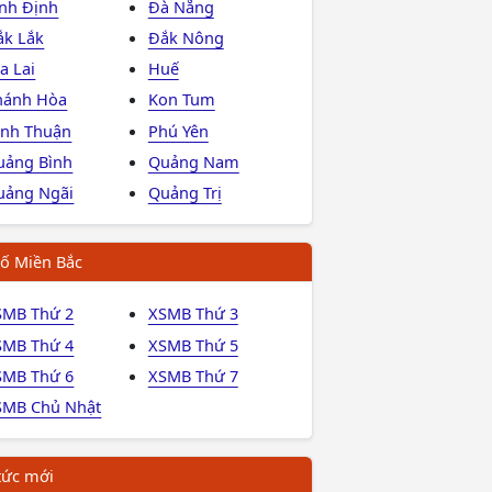
ình Định
Đà Nẵng
ắk Lắk
Đắk Nông
a Lai
Huế
hánh Hòa
Kon Tum
inh Thuận
Phú Yên
uảng Bình
Quảng Nam
uảng Ngãi
Quảng Trị
số Miền Bắc
SMB Thứ 2
XSMB Thứ 3
SMB Thứ 4
XSMB Thứ 5
SMB Thứ 6
XSMB Thứ 7
SMB Chủ Nhật
tức mới