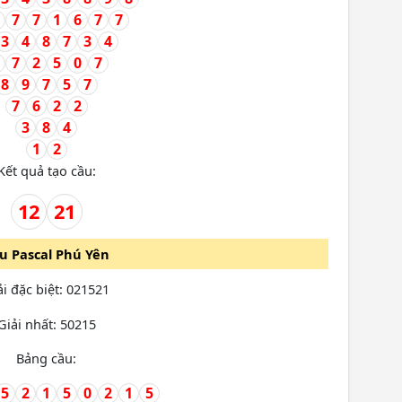
7
7
1
6
7
7
3
4
8
7
3
4
7
2
5
0
7
8
9
7
5
7
7
6
2
2
3
8
4
1
2
Kết quả tạo cầu:
12
21
u Pascal Phú Yên
ải đặc biệt:
021521
Giải nhất:
50215
Bảng cầu:
5
2
1
5
0
2
1
5