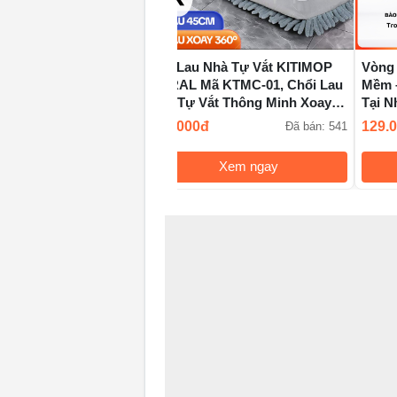
Điện Pin 10-20 Cell
Cây Lau Nhà Tự Vắt KITIMOP
Vòng 
 Tục 7-12H Mini Gọn
CORAL Mã KTMC-01, Chổi Lau
Mềm 
ẹp Tiện Lợi Đa Năng
Nhà Tự Vắt Thông Minh Xoay
Tại N
360 Độ, 2 Bông Lau
300.000đ
129.
Đã bán: 496
Đã bán: 541
Xem ngay
Xem ngay