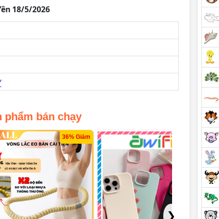
Yên 18/5/2026
Y
n phẩm bán chạy
36% Giảm
16% Giảm
❯