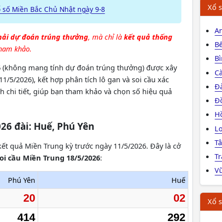
Xổ 
 số Miền Bắc Chủ Nhật ngày 9-8
A
hải dự đoán trúng thưởng
, mà chỉ là
kết quả thống
Bế
tham khảo.
B
6
(không mang tính dự đoán trúng thưởng) được xây
C
1/5/2026), kết hợp phân tích lô gan và soi cầu xác
Đ
h chi tiết, giúp bạn tham khảo và chọn số hiệu quả
Đ
H
6 đài: Huế, Phú Yên
L
T
ết quả Miền Trung kỳ trước ngày 11/5/2026. Đây là cở
Tr
soi cầu Miền Trung 18/5/2026
:
V
Phú Yên
Huế
20
02
Xổ 
414
292