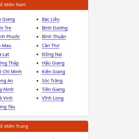
số Miền Nam
n Giang
Bạc Liêu
n Tre
Bình Dương
ình Phước
Bình Thuận
à Mau
Cần Thơ
à Lạt
Đồng Nai
ồng Tháp
Hậu Giang
ồ Chí Minh
Kiên Giang
ong An
Sóc Trăng
ây Ninh
Tiền Giang
à Vinh
Vĩnh Long
ũng Tàu
số Miền Trung