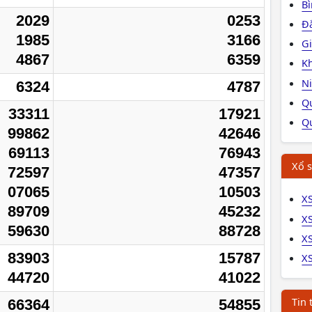
B
2029
0253
Đ
1985
3166
Gi
4867
6359
K
N
6324
4787
Q
33311
17921
Q
99862
42646
69113
76943
Xổ 
72597
47357
07065
10503
X
89709
45232
X
59630
88728
X
83903
15787
X
44720
41022
Tin 
66364
54855