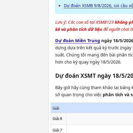
Dự đoán XSMB 9/8/2026, soi cầu xổ
Lưu ý: Các con số tại XSMB123
không p
kê và phân tích dữ liệu
để người chơi 
Dự đoán Miền Trung
ngày 18/5/202
dựng dựa trên kết quả kỳ trước (ngày 1
suất. Chúng tôi mang đến bài phân tíc
hơn cho kỳ quay ngày 18/5/2026.
Dự đoán XSMT ngày 18/5/202
Bây giờ hãy cùng tham khảo lại bảng k
sở quan trọng cho việc
phân tích và 
Giải
Giải 8
Giải 7