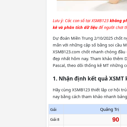
Lưu ý: Các con số tại XSMB123
không p
kê và phân tích dữ liệu
để người chơi 
Dự đoán Miền Trung 2/10/2025 chốt ng
mắn với những cặp số bằng soi cầu M
XSMB123.com chốt nhanh chóng đầu - đuôi
đẹp nhất hôm nay. Tham khảo thêm Dự
Pascal, theo dõi thống kê MT những c
1. Nhận định kết quả XSMT 
Hãy cùng XSMB123 thiết lập cơ hội tr
nay bằng cách tham khảo nhanh bản
Quảng Trị
Giải
90
Giải 8