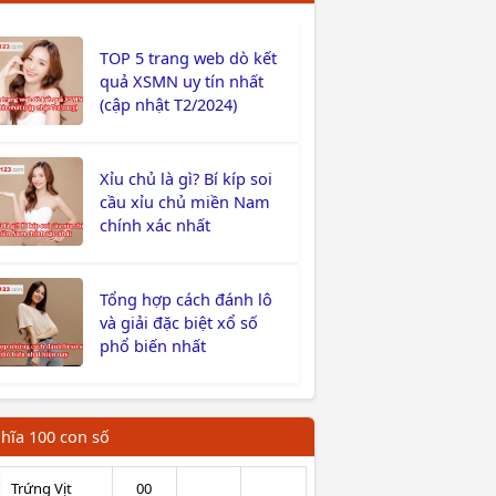
TOP 5 trang web dò kết
quả XSMN uy tín nhất
(cập nhật T2/2024)
Xỉu chủ là gì? Bí kíp soi
cầu xỉu chủ miền Nam
chính xác nhất
Tổng hợp cách đánh lô
và giải đặc biệt xổ số
phổ biến nhất
hĩa 100 con số
Trứng Vịt
00