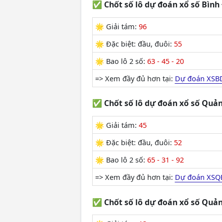
✅ Chốt số lô dự đoán xổ số Bình
🌟 Giải tám:
96
🌟 Đặc biệt: đầu, đuôi:
55
🌟 Bao lô 2 số:
63 - 45 - 20
=> Xem đầy đủ hơn tại:
Dự đoán XSB
✅ Chốt số lô dự đoán xổ số Quản
🌟 Giải tám:
45
🌟 Đặc biệt: đầu, đuôi:
52
🌟 Bao lô 2 số:
65 - 31 - 92
=> Xem đầy đủ hơn tại:
Dự đoán XSQ
✅ Chốt số lô dự đoán xổ số Quản