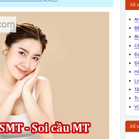
Xổ 
A
Bế
B
C
Đ
Đ
H
L
T
Tr
V
Xổ 