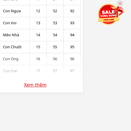
Con Ngựa
12
52
92
Con Voi
13
53
93
Mèo Nhà
14
54
94
Con Chuột
15
55
95
Con Ong
16
56
96
Con Hạc
17
57
97
Mèo Rừng
18
58
98
Xem thêm
Con Bướm
19
59
99
Con Rết
19
60
Cô Gái
21
61
Bồ Câu
22
62