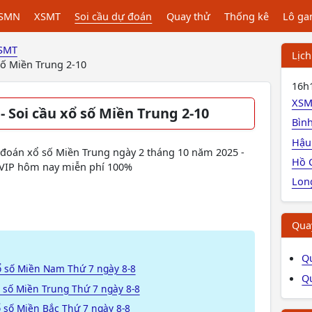
SMN
XSMT
Soi cầu dự đoán
Quay thử
Thống kê
Lô ga
SMT
Lịc
số Miền Trung 2-10
16h
XS
 Soi cầu xổ số Miền Trung 2-10
Bìn
Hậu
 đoán xổ số Miền Trung ngày 2 tháng 10 năm 2025 -
Hồ 
 VIP hôm nay miễn phí 100%
Lon
Qua
Q
ổ số Miền Nam Thứ 7 ngày 8-8
Q
 số Miền Trung Thứ 7 ngày 8-8
 số Miền Bắc Thứ 7 ngày 8-8