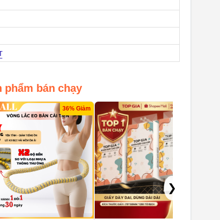
T
n phẩm bán chạy
36% Giảm
40% Giảm
❯