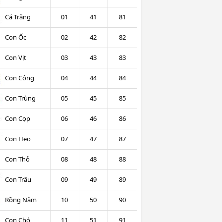
Cá Trắng
01
41
81
Con Ốc
02
42
82
Con Vịt
03
43
83
Con Công
04
44
84
Con Trùng
05
45
85
Con Cọp
06
46
86
Con Heo
07
47
87
Con Thỏ
08
48
88
Con Trâu
09
49
89
Rồng Nằm
10
50
90
Con Chó
11
51
91