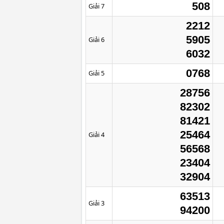
508
Giải 7
2212
5905
Giải 6
6032
0768
Giải 5
28756
82302
81421
25464
Giải 4
56568
23404
32904
63513
Giải 3
94200