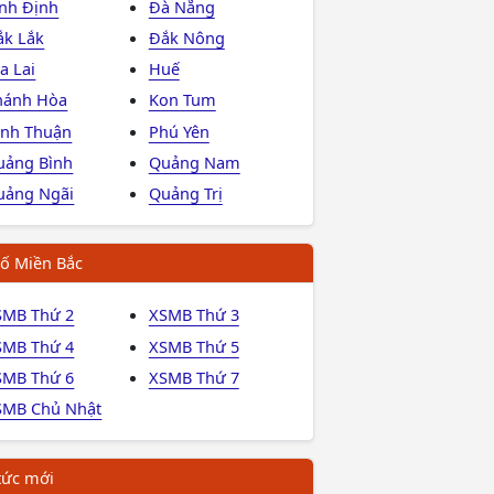
ình Định
Đà Nẵng
ắk Lắk
Đắk Nông
a Lai
Huế
hánh Hòa
Kon Tum
inh Thuận
Phú Yên
uảng Bình
Quảng Nam
uảng Ngãi
Quảng Trị
số Miền Bắc
SMB Thứ 2
XSMB Thứ 3
SMB Thứ 4
XSMB Thứ 5
SMB Thứ 6
XSMB Thứ 7
SMB Chủ Nhật
tức mới